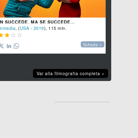
N SUCCEDE, MA SE SUCCEDE…
COCAINOR
mmedia
, (
USA
-
2019
), 115 min.
Thriller
, (
US








Scheda »
Vai alla filmografia completa »