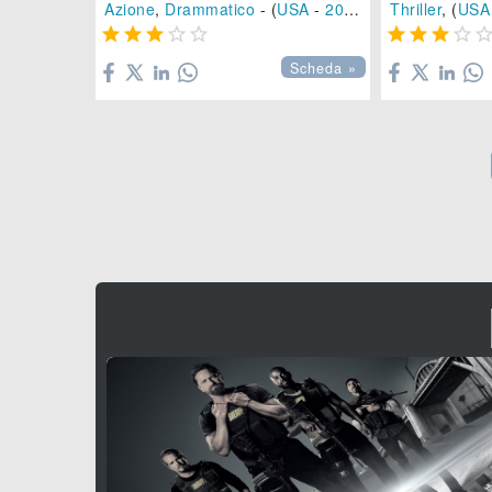
Azione
,
Drammatico
- (
USA
-
2024
), 144 min.
Thriller
, (
USA









Scheda »