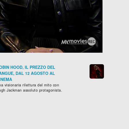
OBIN HOOD, IL PREZZO DEL
ANGUE, DAL 12 AGOSTO AL
INEMA
a visionaria rilettura del mito con
ugh Jackman assoluto protagonista.
WAGGER
IL DIRITTO DI OPPORSI