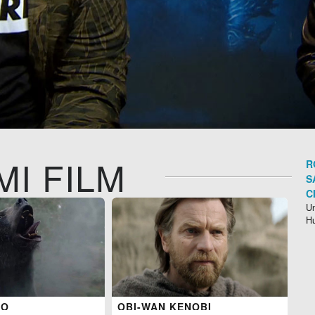
MI FILM
R
S
C
Un
H
SO
OBI-WAN KENOBI
S