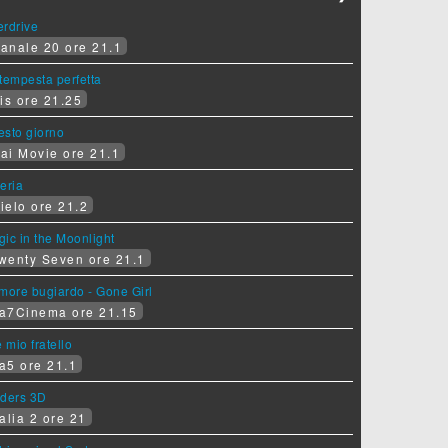
erdrive
anale 20 ore 21.1
tempesta perfetta
is ore 21.25
sesto giorno
ai Movie ore 21.1
eria
ielo ore 21.2
ic in the Moonlight
wenty Seven ore 21.1
more bugiardo - Gone Girl
a7Cinema ore 21.15
e mio fratello
a5 ore 21.1
iders 3D
alia 2 ore 21