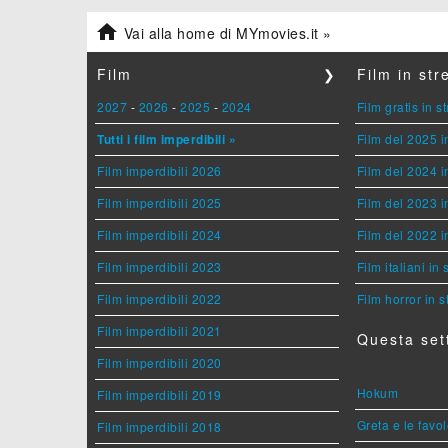

Vai alla home di MYmovies.it »
Film
❯
Film in st
2027
-
2026
-
2025
-
2024
Film gratis in 
Tutti i film imperdibili »
Film del 2025 i
Film imperdibili 2026
Film del 2024 i
Film imperdibili 2025
Film del 2023 i
Film imperdibili 2024
Film del 2022 i
Film imperdibili 2023
Film italiani in
Film imperdibili 2022
Film horror in 
Film imperdibili 2021
Questa set
Film imperdibili 2020
Hokum
Film imperdibili 2019
Greta e le favo
Film imperdibili 2018