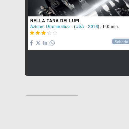
NELLA TANA DEI LUPI
Azione
,
Drammatico
- (
USA
-
2018
), 140 min.





Scheda