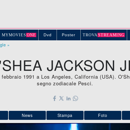
Dvd
Poster
MYMOVIE
S
ONE
TROV
A
STREAMING
ogle »
'SHEA JACKSON J
 febbraio 1991 a Los Angeles, California (USA). O'Sh
segno zodiacale Pesci.
News
Stampa
Foto