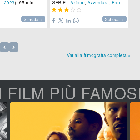
-
2023
), 95 min.
SERIE -
Azione
,
Avventura
,
Fantascienza
SE







Scheda »
Scheda »
Vai alla filmografia completa »
I FILM PIÙ FAMOS