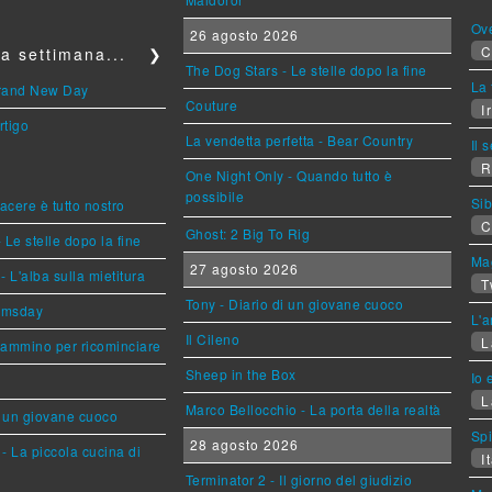
Ov
26 agosto 2026
C
a settimana...
❯
The Dog Stars - Le stelle dopo la fine
La 
Brand New Day
Couture
Ir
rtigo
La vendetta perfetta - Bear Country
Il 
R
One Night Only - Quando tutto è
possibile
Sib
piacere è tutto nostro
C
Ghost: 2 Big To Rig
 Le stelle dopo la fine
Mag
27 agosto 2026
L'alba sulla mietitura
T
Tony - Diario di un giovane cuoco
omsday
L'a
Il Cileno
L
cammino per ricominciare
Sheep in the Box
Io 
L
Marco Bellocchio - La porta della realtà
i un giovane cuoco
Sp
28 agosto 2026
- La piccola cucina di
It
Terminator 2 - Il giorno del giudizio