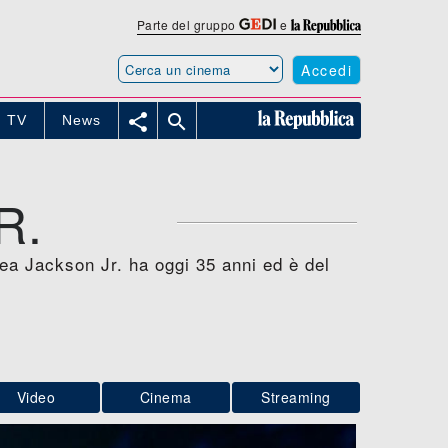
Parte del gruppo
e
Accedi


TV
News
R.
ea Jackson Jr. ha oggi 35 anni ed è del
Video
Cinema
Streaming