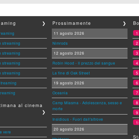
reaming
❯
Prossimamente
❯
Bo
streaming
11 agosto 2026
n streaming
Nimrods
n streaming
12 agosto 2026
n streaming
Robin Hood - Il prezzo del sangue
n streaming
La fine di Oak Street
 streaming
19 agosto 2026
streaming
Oceania
Camp Miasma - Adolescenza, sesso e
timana al cinema
morte
❯
Insidious - Fuori dall'altrove
1
20 agosto 2026
le vere
St
Maldoror