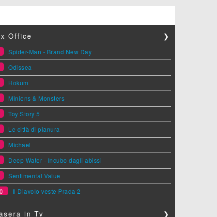
x Office
❯
1
Spider-Man - Brand New Day
2
Odissea
3
Hokum
4
Minions & Monsters
5
Toy Story 5
6
Le città di pianura
7
Michael
8
Deep Water - Incubo dagli abissi
9
Sentimental Value
0
Il Diavolo veste Prada 2
asera in Tv
❯