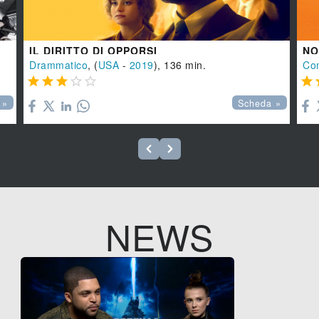
IL DIRITTO DI OPPORSI
NO
Drammatico
, (
USA
-
2019
), 136 min.
Co






 »
Scheda »
NEWS