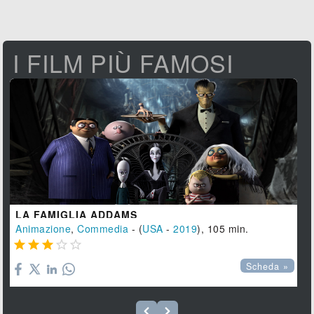
I FILM PIÙ FAMOSI
LA FAMIGLIA ADDAMS
Animazione
,
Commedia
- (
USA
-
2019
), 105 min.





Scheda »