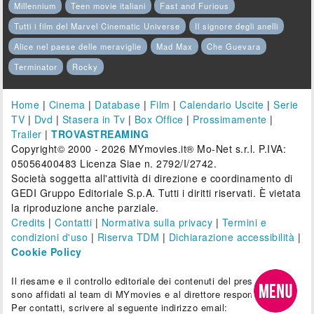
Millennium
Teen movie italiani
Fast and Furious
Tutti i film del Marvel Cinematic Universe
Il signore degli anelli
Alice nel paese delle meraviglie
Mad Max
Che Guevara
Terminator
Rocky
Home
|
Cinema
|
Database
|
Film
|
Calendario Uscite
|
Serie
TV
|
Dvd
|
Stasera in Tv
|
Box Office
|
Prossimamente
|
Trailer
|
TROVASTREAMING
Copyright© 2000 - 2026 MYmovies.it® Mo-Net s.r.l. P.IVA:
05056400483 Licenza Siae n. 2792/I/2742.
Società soggetta all'attività di direzione e coordinamento di
GEDI Gruppo Editoriale S.p.A. Tutti i diritti riservati. È vietata
la riproduzione anche parziale.
Credits
|
Contatti
|
Normativa sulla privacy
|
Termini e
condizioni d'uso
|
Riserva TDM
|
Dichiarazione accessibilità
|
Cookie Policy
Il riesame e il controllo editoriale dei contenuti del presente sito
sono affidati al team di MYmovies e al direttore responsabile.
Per contatti, scrivere al seguente indirizzo email: