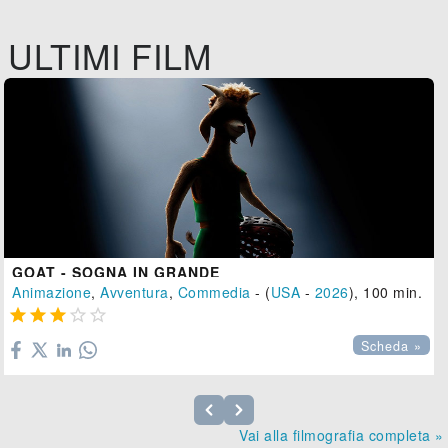
ULTIMI FILM
GOAT - SOGNA IN GRANDE
Animazione
,
Avventura
,
Commedia
- (
USA
-
2026
), 100 min.





Scheda »
Vai alla filmografia completa »