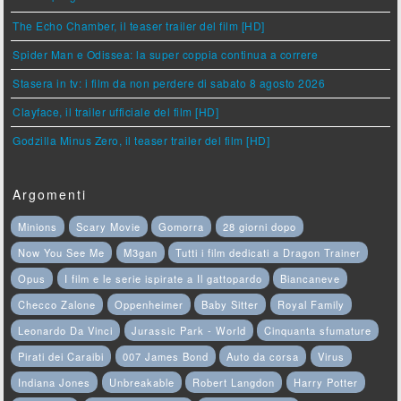
The Echo Chamber, il teaser trailer del film [HD]
Spider Man e Odissea: la super coppia continua a correre
Stasera in tv: i film da non perdere di sabato 8 agosto 2026
Clayface, il trailer ufficiale del film [HD]
Godzilla Minus Zero, il teaser trailer del film [HD]
Argomenti
Minions
Scary Movie
Gomorra
28 giorni dopo
Now You See Me
M3gan
Tutti i film dedicati a Dragon Trainer
Opus
I film e le serie ispirate a Il gattopardo
Biancaneve
Checco Zalone
Oppenheimer
Baby Sitter
Royal Family
Leonardo Da Vinci
Jurassic Park - World
Cinquanta sfumature
Pirati dei Caraibi
007 James Bond
Auto da corsa
Virus
Indiana Jones
Unbreakable
Robert Langdon
Harry Potter