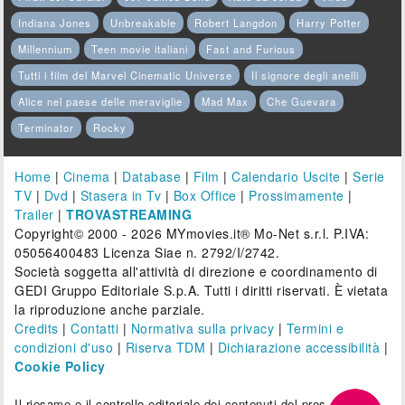
Indiana Jones
Unbreakable
Robert Langdon
Harry Potter
Millennium
Teen movie italiani
Fast and Furious
Tutti i film del Marvel Cinematic Universe
Il signore degli anelli
Alice nel paese delle meraviglie
Mad Max
Che Guevara
Terminator
Rocky
Home
|
Cinema
|
Database
|
Film
|
Calendario Uscite
|
Serie
TV
|
Dvd
|
Stasera in Tv
|
Box Office
|
Prossimamente
|
Trailer
|
TROVASTREAMING
Copyright© 2000 - 2026 MYmovies.it® Mo-Net s.r.l. P.IVA:
05056400483 Licenza Siae n. 2792/I/2742.
Società soggetta all'attività di direzione e coordinamento di
GEDI Gruppo Editoriale S.p.A. Tutti i diritti riservati. È vietata
la riproduzione anche parziale.
Credits
|
Contatti
|
Normativa sulla privacy
|
Termini e
condizioni d'uso
|
Riserva TDM
|
Dichiarazione accessibilità
|
Cookie Policy
Il riesame e il controllo editoriale dei contenuti del presente sito