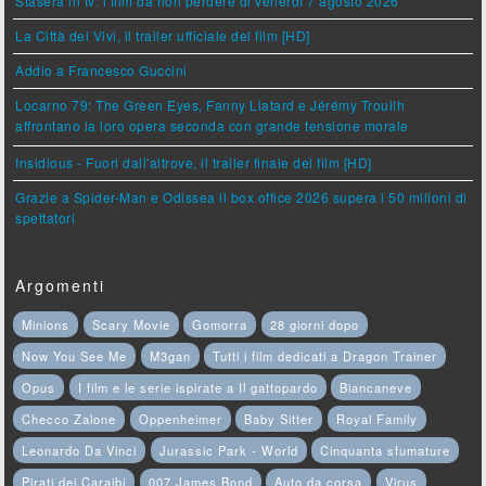
Stasera in tv: i film da non perdere di venerdì 7 agosto 2026
La Città dei Vivi, il trailer ufficiale del film [HD]
Addio a Francesco Guccini
Locarno 79: The Green Eyes, Fanny Liatard e Jérémy Trouilh
affrontano la loro opera seconda con grande tensione morale
Insidious - Fuori dall'altrove, il trailer finale del film [HD]
Grazie a Spider-Man e Odissea il box office 2026 supera i 50 milioni di
spettatori
Argomenti
Minions
Scary Movie
Gomorra
28 giorni dopo
Now You See Me
M3gan
Tutti i film dedicati a Dragon Trainer
Opus
I film e le serie ispirate a Il gattopardo
Biancaneve
Checco Zalone
Oppenheimer
Baby Sitter
Royal Family
Leonardo Da Vinci
Jurassic Park - World
Cinquanta sfumature
Pirati dei Caraibi
007 James Bond
Auto da corsa
Virus