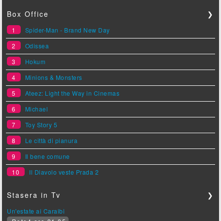
Box Office
❯
1
Spider-Man - Brand New Day
2
Odissea
3
Hokum
4
Minions & Monsters
5
Ateez: Light the Way in Cinemas
6
Michael
7
Toy Story 5
8
Le città di pianura
9
Il bene comune
10
Il Diavolo veste Prada 2
Stasera in Tv
❯
Un'estate ai Caraibi