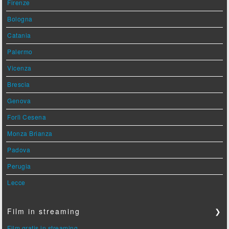
Firenze
Bologna
Catania
Palermo
Vicenza
Brescia
Genova
Forlì Cesena
Monza Brianza
Padova
Perugia
Lecce
Film in streaming
❯
Film gratis in streaming