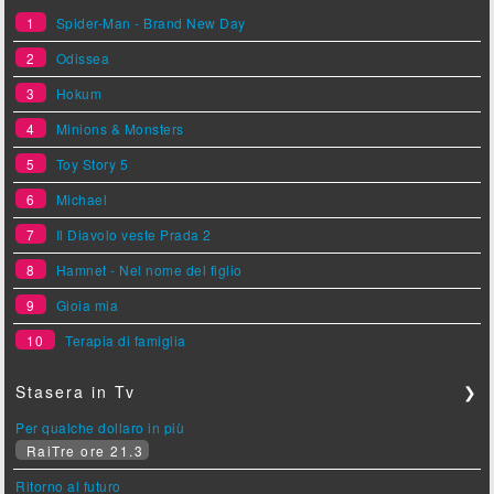
1
Spider-Man - Brand New Day
2
Odissea
3
Hokum
4
Minions & Monsters
5
Toy Story 5
6
Michael
7
Il Diavolo veste Prada 2
8
Hamnet - Nel nome del figlio
9
Gioia mia
10
Terapia di famiglia
Stasera in Tv
❯
Per qualche dollaro in più
RaiTre ore 21.3
Ritorno al futuro