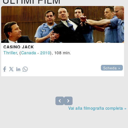
CASINO JACK
Thriller
, (
Canada
-
2010
), 108 min.

Scheda »
Vai alla filmografia completa »