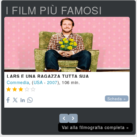
I FILM PIÙ FAMOSI
LARS E UNA RAGAZZA TUTTA SUA
Commedia
, (
USA
-
2007
), 106 min.





Scheda »
Vai alla filmografia completa »