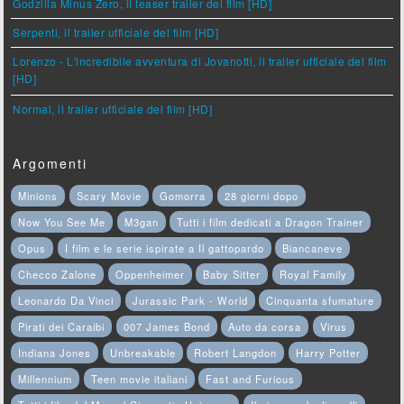
Godzilla Minus Zero, il teaser trailer del film [HD]
Serpenti, il trailer ufficiale del film [HD]
Lorenzo - L'incredibile avventura di Jovanotti, il trailer ufficiale del film
[HD]
Normal, il trailer ufficiale del film [HD]
Argomenti
Minions
Scary Movie
Gomorra
28 giorni dopo
Now You See Me
M3gan
Tutti i film dedicati a Dragon Trainer
Opus
I film e le serie ispirate a Il gattopardo
Biancaneve
Checco Zalone
Oppenheimer
Baby Sitter
Royal Family
Leonardo Da Vinci
Jurassic Park - World
Cinquanta sfumature
Pirati dei Caraibi
007 James Bond
Auto da corsa
Virus
Indiana Jones
Unbreakable
Robert Langdon
Harry Potter
Millennium
Teen movie italiani
Fast and Furious