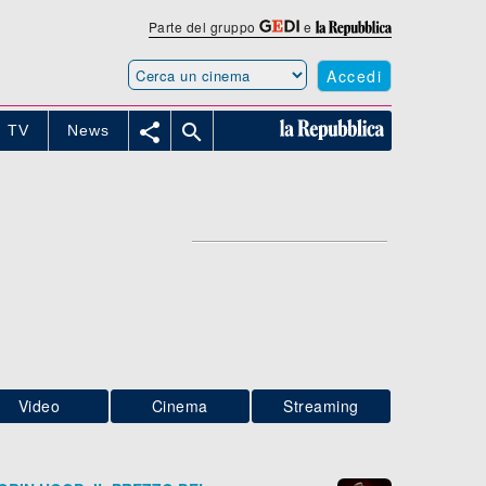
Parte del gruppo
e
Accedi


TV
News
Video
Cinema
Streaming