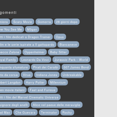
gomenti
nions
Scary Movie
Gomorra
28 giorni dopo
ow You See Me
M3gan
tti i film dedicati a Dragon Trainer
Opus
film e le serie ispirate a Il gattopardo
Biancaneve
hecco Zalone
Oppenheimer
Baby Sitter
yal Family
Leonardo Da Vinci
Jurassic Park - World
nquanta sfumature
Pirati dei Caraibi
007 James Bond
to da corsa
Virus
Indiana Jones
Unbreakable
obert Langdon
Harry Potter
Millennium
en movie italiani
Fast and Furious
tti i film del Marvel Cinematic Universe
 signore degli anelli
Alice nel paese delle meraviglie
ad Max
Che Guevara
Terminator
Rocky