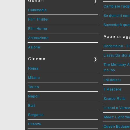
Generi
❯
Cambiare l'acqu
Commedie
Se domani non 
Film Thriller
Succederà ques
Film Horror
Appena agg
Animazione
Cocomelon - Il 
Azione
L'assurda stori
Cinema
❯
The Mortuary As
Roma
Incubo
Milano
I Nisidiani
Torino
Il Mestiere
Napoli
Scarpe Rotte
Bari
Limoni a Varsa
Bergamo
Ateez: Light t
Firenze
Queen Budape