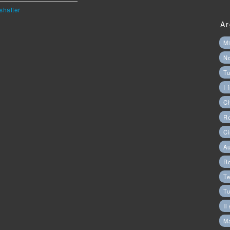
shatter
Ar
Mi
N
Tu
I 
C
Ro
Ci
Au
R
Te
Tu
Il
M