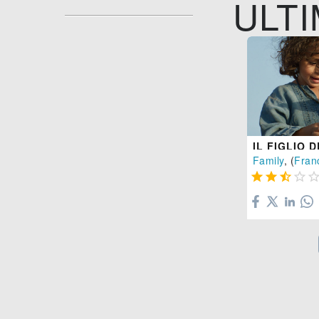
ULTI
IL FIGLIO 
Family
, (
Fran



