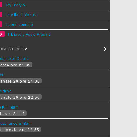
7
Toy Story 5
8
Le città di pianura
9
Il bene comune
0
Il Diavolo veste Prada 2
asera in Tv
❯
estate ai Caraibi
ete4 ore 21.35
ast
anale 20 ore 21.08
erdrive
anale 20 ore 22.56
 Kill Team
is ore 21.15
ovaci ancora, Sam
ai Movie ore 22.55