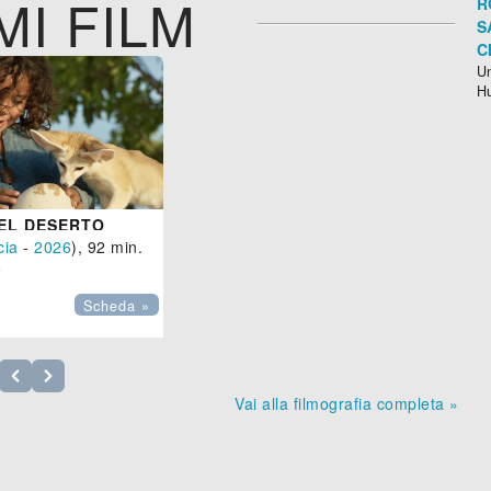
MI FILM
R
S
C
Un
H
DEL DESERTO
cia
-
2026
), 92 min.

Scheda »
Vai alla filmografia completa »