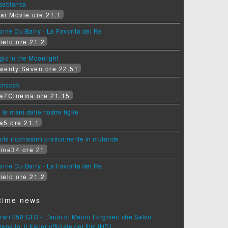
sablanca
ai Movie ore 21.1
nne Du Barry - La Favorita del Re
ielo ore 21.2
ic in the Moonlight
wenty Seven ore 22.51
tchcock
a7Cinema ore 21.15
 le mani dalle nostre figlie
a5 ore 21.1
chi ricchissimi praticamente in mutande
ine34 ore 21
nne Du Barry - La Favorita del Re
ielo ore 21.2
time news
rari 250 GTO - L'auto di Mauro Forghieri che Salvò
anello, il trailer ufficiale del film [HD]