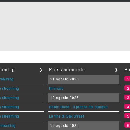
reaming
❯
Prossimamente
❯
Bo
streaming
11 agosto 2026
n streaming
Nimrods
n streaming
12 agosto 2026
n streaming
Robin Hood - Il prezzo del sangue
n streaming
La fine di Oak Street
 streaming
19 agosto 2026