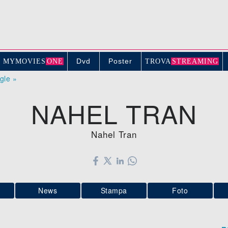
Dvd
Poster
MYMOVIE
S
ONE
TROV
A
STREAMING
ogle »
NAHEL TRAN
Nahel Tran
News
Stampa
Foto