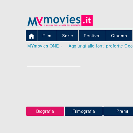

Film
Serie
Festival
Cinema
MYmovies ONE »
Aggiungi alle fonti preferite Go
Biografia
Filmografia
Premi