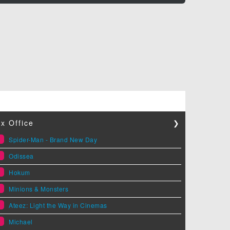
x Office
❯
1
Spider-Man - Brand New Day
2
Odissea
3
Hokum
4
Minions & Monsters
5
Ateez: Light the Way in Cinemas
6
Michael