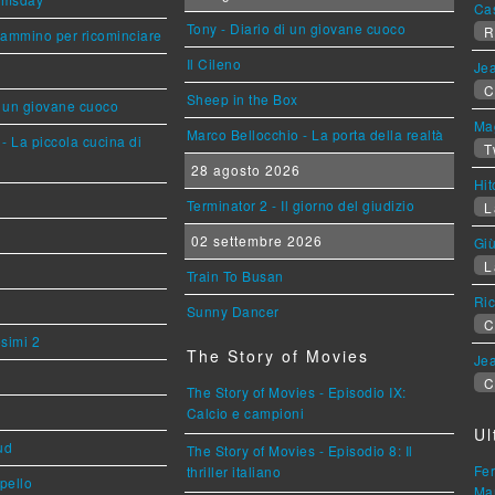
Ca
Tony - Diario di un giovane cuoco
R
cammino per ricominciare
Il Cileno
Jea
C
Sheep in the Box
i un giovane cuoco
Mag
Marco Bellocchio - La porta della realtà
- La piccola cucina di
T
28 agosto 2026
Hi
Terminator 2 - Il giorno del giudizio
L
02 settembre 2026
Giù
L
Train To Busan
Ric
Sunny Dancer
C
esimi 2
The Story of Movies
Jea
C
The Story of Movies - Episodio IX:
Calcio e campioni
Ul
ud
The Story of Movies - Episodio 8: Il
Fer
thriller italiano
ppello
Mar