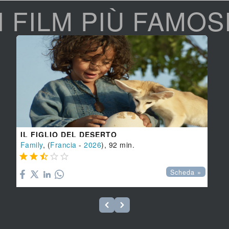
I FILM PIÙ FAMOS
IL FIGLIO DEL DESERTO
Family
, (
Francia
-
2026
), 92 min.





Scheda »