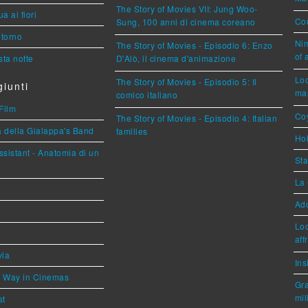
The Story of Movies VII: Jung Woo-
a ai fiori
Cou
Sung, 100 anni di cinema coreano
torno
Nim
The Story of Movies - Episodio 6: Enzo
of 
ta notte
D'Alò, il cinema d'animazione
Loc
The Story of Movies - Episodio 5: Il
iunti
mar
comico italiano
Film
Coy
The Story of Movies - Episodio 4: Italian
a della Gialappa's Band
families
Hok
sistant - Anatomia di un
Sta
La 
Ad
Loc
aff
via
Ins
he Way in Cinemas
Gra
mil
st