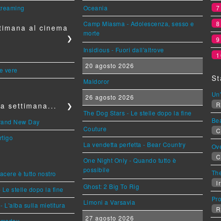
streaming
Oceania
Camp Miasma - Adolescenza, sesso e
timana al cinema
morte
❯
Insidious - Fuori dall'altrove
1
20 agosto 2026
le vere
St
Maldoror
Un'
26 agosto 2026
R
a settimana...
❯
The Dog Stars - Le stelle dopo la fine
Be
Brand New Day
Couture
C
rtigo
La vendetta perfetta - Bear Country
Ov
C
One Night Only - Quando tutto è
possibile
The
piacere è tutto nostro
Ir
Ghost: 2 Big To Rig
 Le stelle dopo la fine
Pr
Limoni a Varsavia
L'alba sulla mietitura
R
27 agosto 2026
omsday