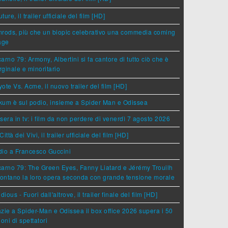
ture, il trailer ufficiale del film [HD]
rods, più che un biopic celebrativo una commedia coming
age
arno 79: Armony, Albertini si fa cantore di tutto ciò che è
ginale e minoritario
ote Vs. Acme, il nuovo trailer del film [HD]
um è sul podio, insieme a Spider Man e Odissea
sera in tv: i film da non perdere di venerdì 7 agosto 2026
Città dei Vivi, il trailer ufficiale del film [HD]
dio a Francesco Guccini
arno 79: The Green Eyes, Fanny Liatard e Jérémy Trouilh
rontano la loro opera seconda con grande tensione morale
idious - Fuori dall'altrove, il trailer finale del film [HD]
zie a Spider-Man e Odissea il box office 2026 supera i 50
ioni di spettatori