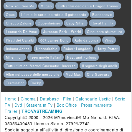
Now You See Me
M3gan
Tutti i film dedicati a Dragon Trainer
Opus
I film e le serie ispirate a Il gattopardo
Biancaneve
Checco Zalone
Oppenheimer
Baby Sitter
Royal Family
Leonardo Da Vinci
Jurassic Park - World
Cinquanta sfumature
Pirati dei Caraibi
007 James Bond
Auto da corsa
Virus
Indiana Jones
Unbreakable
Robert Langdon
Harry Potter
Millennium
Teen movie italiani
Fast and Furious
Tutti i film del Marvel Cinematic Universe
Il signore degli anelli
Alice nel paese delle meraviglie
Mad Max
Che Guevara
Terminator
Rocky
Home
|
Cinema
|
Database
|
Film
|
Calendario Uscite
|
Serie
TV
|
Dvd
|
Stasera in Tv
|
Box Office
|
Prossimamente
|
Trailer
|
TROVASTREAMING
Copyright© 2000 - 2026 MYmovies.it® Mo-Net s.r.l. P.IVA:
05056400483 Licenza Siae n. 2792/I/2742.
Società soggetta all'attività di direzione e coordinamento di