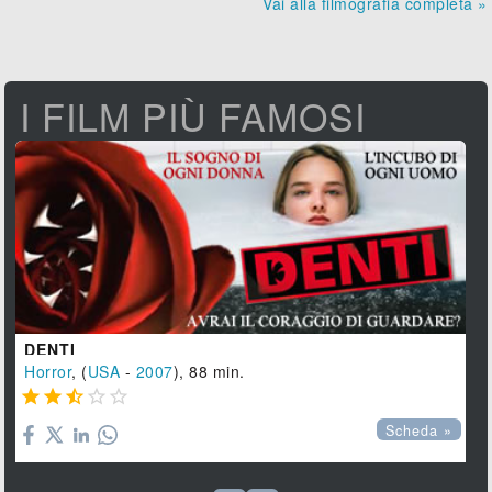
Vai alla filmografia completa »
I FILM PIÙ FAMOSI
DENTI
Horror
, (
USA
-
2007
), 88 min.





Scheda »