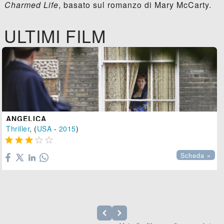
Charmed Life
, basato sul romanzo di Mary McCarty.
ULTIMI FILM
ANGELICA
Thriller
, (
USA
-
2015
)





Scheda »