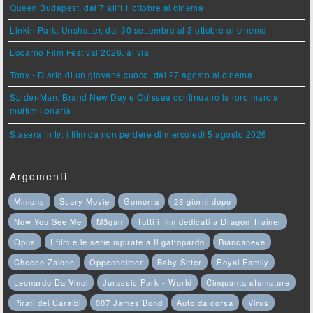
Queen Budapest, dal 7 all'11 ottobre al cinema
Linkin Park: Unshatter, dal 30 settembre al 3 ottobre al cinema
Locarno Film Festival 2026, al via
Tony - Diario di un giovane cuoco, dal 27 agosto al cinema
Spider-Man: Brand New Day e Odissea continuano la loro marcia
multimilionaria
Stasera in tv: i film da non perdere di mercoledì 5 agosto 2026
Argomenti
Minions
Scary Movie
Gomorra
28 giorni dopo
Now You See Me
M3gan
Tutti i film dedicati a Dragon Trainer
Opus
I film e le serie ispirate a Il gattopardo
Biancaneve
Checco Zalone
Oppenheimer
Baby Sitter
Royal Family
Leonardo Da Vinci
Jurassic Park - World
Cinquanta sfumature
Pirati dei Caraibi
007 James Bond
Auto da corsa
Virus