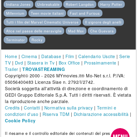
Indiana Jones
Unbreakable
Robert Langdon
Harry Potter
Millennium
Teen movie italiani
Fast and Furious
Tutti i film del Marvel Cinematic Universe
Il signore degli anelli
Alice nel paese delle meraviglie
Mad Max
Che Guevara
Terminator
Rocky
Home
|
Cinema
|
Database
|
Film
|
Calendario Uscite
|
Serie
TV
|
Dvd
|
Stasera in Tv
|
Box Office
|
Prossimamente
|
Trailer
|
TROVASTREAMING
Copyright© 2000 - 2026 MYmovies.it® Mo-Net s.r.l. P.IVA:
05056400483 Licenza Siae n. 2792/I/2742.
Società soggetta all'attività di direzione e coordinamento di
GEDI Gruppo Editoriale S.p.A. Tutti i diritti riservati. È vietata
la riproduzione anche parziale.
Credits
|
Contatti
|
Normativa sulla privacy
|
Termini e
condizioni d'uso
|
Riserva TDM
|
Dichiarazione accessibilità
|
Cookie Policy
Il riesame e il controllo editoriale dei contenuti del presente sito