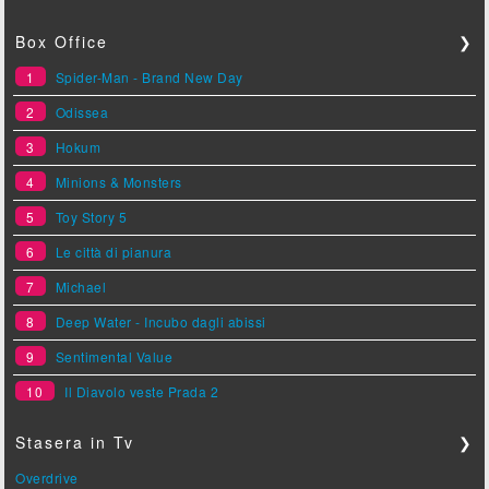
Box Office
❯
1
Spider-Man - Brand New Day
2
Odissea
3
Hokum
4
Minions & Monsters
5
Toy Story 5
6
Le città di pianura
7
Michael
8
Deep Water - Incubo dagli abissi
9
Sentimental Value
10
Il Diavolo veste Prada 2
Stasera in Tv
❯
Overdrive