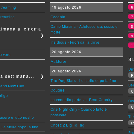
 streaming
19 agosto 2026
streaming
Oceania
Camp Miasma - Adolescenza, sesso e
timana al cinema
morte
❯
Insidious - Fuori dall'altrove
1
20 agosto 2026
le vere
St
Maldoror
Un'
26 agosto 2026
R
a settimana...
❯
The Dog Stars - Le stelle dopo la fine
Be
Brand New Day
Couture
C
rtigo
La vendetta perfetta - Bear Country
Ov
C
One Night Only - Quando tutto è
possibile
The
piacere è tutto nostro
Ir
Ghost: 2 Big To Rig
 Le stelle dopo la fine
Pr