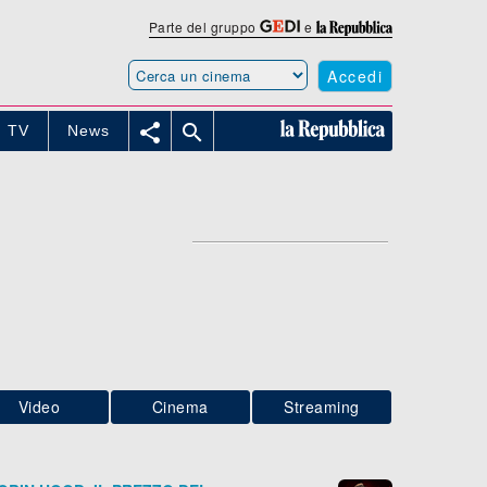
Parte del gruppo
e
Accedi


TV
News
Video
Cinema
Streaming