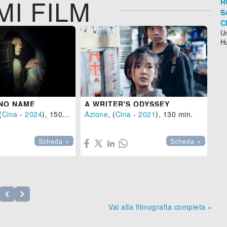
MI FILM
R
S
C
Un
H
 NO NAME
A WRITER'S ODYSSEY
(
Cina
-
2024
), 150 min.
Azione
, (
Cina
-
2021
), 130 min.
Az


Scheda »
Scheda »
Vai alla filmografia completa »