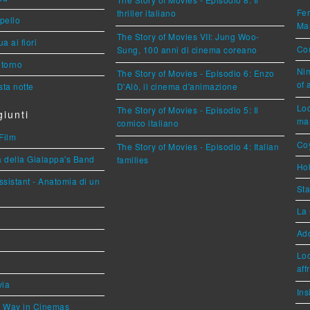
Fer
thriller italiano
ppello
Mar
The Story of Movies VII: Jung Woo-
a ai fiori
Cou
Sung, 100 anni di cinema coreano
torno
Nim
The Story of Movies - Episodio 6: Enzo
of 
ta notte
D'Alò, il cinema d'animazione
Loc
The Story of Movies - Episodio 5: Il
iunti
mar
comico italiano
Film
Coy
The Story of Movies - Episodio 4: Italian
a della Gialappa's Band
families
Hok
sistant - Anatomia di un
Sta
La 
Ad
Loc
aff
via
Ins
he Way in Cinemas