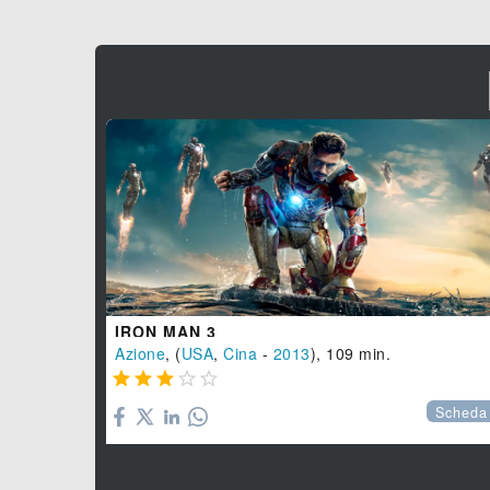
IRON MAN 3
Azione
, (
USA
,
Cina
-
2013
), 109 min.





Scheda