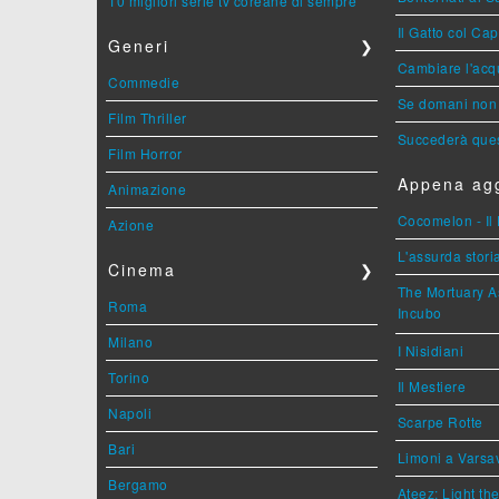
10 migliori serie tv coreane di sempre
Il Gatto col Ca
Generi
❯
Cambiare l'acqu
Commedie
Se domani non 
Film Thriller
Succederà ques
Film Horror
Appena agg
Animazione
Cocomelon - Il 
Azione
L'assurda stori
Cinema
❯
The Mortuary As
Roma
Incubo
Milano
I Nisidiani
Torino
Il Mestiere
Napoli
Scarpe Rotte
Bari
Limoni a Varsa
Bergamo
Ateez: Light t