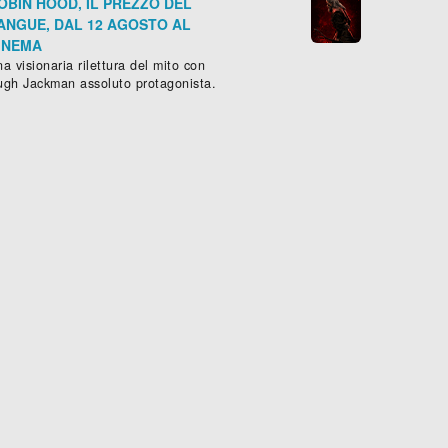
OBIN HOOD, IL PREZZO DEL
ANGUE, DAL 12 AGOSTO AL
INEMA
a visionaria rilettura del mito con
ugh Jackman assoluto protagonista.
BROTHERHOOD OF BLADES II: THE INFERNAL BATTLEFIELD
ione
,
Drammatico
- (
Cina
-
2017
), 120 min.
RESET
Azione
,
Fantascienza
- (
Cina
Scheda »

Sched