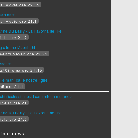
ai Movie ore 22.55
sablanca
ai Movie ore 21.1
nne Du Barry - La Favorita del Re
ielo ore 21.2
ic in the Moonlight
wenty Seven ore 22.51
tchcock
a7Cinema ore 21.15
 le mani dalle nostre figlie
a5 ore 21.1
chi ricchissimi praticamente in mutande
ine34 ore 21
nne Du Barry - La Favorita del Re
ielo ore 21.2
time news