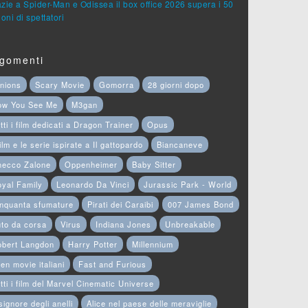
zie a Spider-Man e Odissea il box office 2026 supera i 50
ioni di spettatori
gomenti
nions
Scary Movie
Gomorra
28 giorni dopo
ow You See Me
M3gan
tti i film dedicati a Dragon Trainer
Opus
film e le serie ispirate a Il gattopardo
Biancaneve
hecco Zalone
Oppenheimer
Baby Sitter
yal Family
Leonardo Da Vinci
Jurassic Park - World
nquanta sfumature
Pirati dei Caraibi
007 James Bond
to da corsa
Virus
Indiana Jones
Unbreakable
obert Langdon
Harry Potter
Millennium
en movie italiani
Fast and Furious
tti i film del Marvel Cinematic Universe
 signore degli anelli
Alice nel paese delle meraviglie