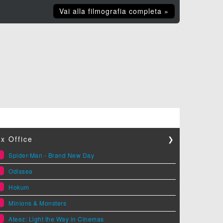
Vai alla filmografia completa »
x Office
❯
1
Spider-Man - Brand New Day
2
Odissea
3
Hokum
4
Minions & Monsters
5
Ateez: Light the Way in Cinemas