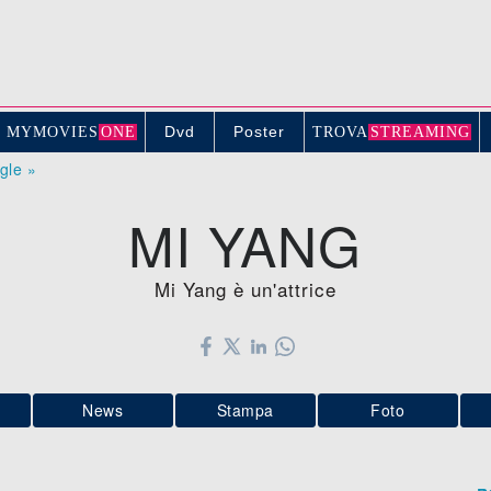
Dvd
Poster
MYMOVIE
S
ONE
TROV
A
STREAMING
ogle »
MI YANG
Mi Yang è un'attrice
News
Stampa
Foto