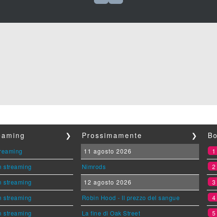
reaming
❯
Prossimamente
❯
Bo
streaming
11 agosto 2026
n streaming
Nimrods
n streaming
12 agosto 2026
n streaming
Robin Hood - Il prezzo del sangue
n streaming
La fine di Oak Street