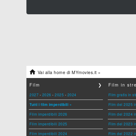

Vai alla home di MYmovies.it »
Film
❯
Film in st
2027
-
2026
-
2025
-
2024
Film gratis in 
Tutti i film imperdibili »
Film del 2025 i
Film imperdibili 2026
Film del 2024 i
Film imperdibili 2025
Film del 2023 i
Film imperdibili 2024
Film del 2022 i