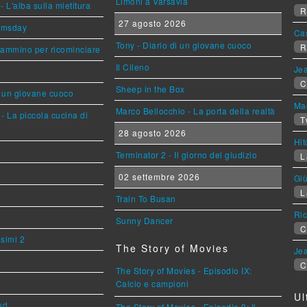
Limoni a Varsavia
L'alba sulla mietitura
R
27 agosto 2026
omsday
Ca
Tony - Diario di un giovane cuoco
R
cammino per ricominciare
Il Cileno
Jea
C
Sheep in the Box
i un giovane cuoco
Mag
Marco Bellocchio - La porta della realtà
- La piccola cucina di
T
28 agosto 2026
Hi
Terminator 2 - Il giorno del giudizio
L
02 settembre 2026
Giù
L
Train To Busan
Ric
Sunny Dancer
C
esimi 2
The Story of Movies
Jea
C
The Story of Movies - Episodio IX:
Calcio e campioni
Ul
ud
The Story of Movies - Episodio 8: Il