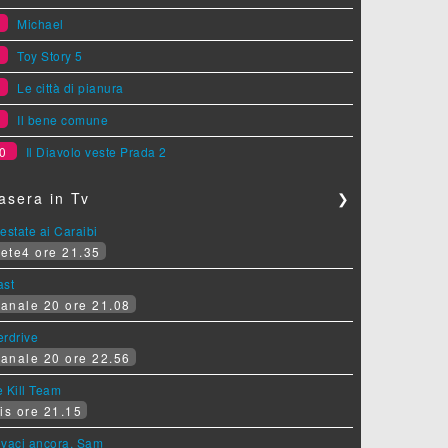
6
Michael
7
Toy Story 5
8
Le città di pianura
9
Il bene comune
0
Il Diavolo veste Prada 2
asera in Tv
❯
estate ai Caraibi
ete4 ore 21.35
ast
anale 20 ore 21.08
erdrive
anale 20 ore 22.56
 Kill Team
is ore 21.15
ovaci ancora, Sam