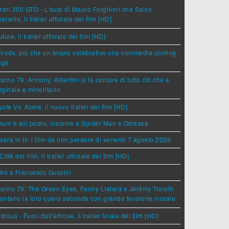
rari 250 GTO - L'auto di Mauro Forghieri che Salvò
anello, il trailer ufficiale del film [HD]
ture, il trailer ufficiale del film [HD]
rods, più che un biopic celebrativo una commedia coming
age
arno 79: Armony, Albertini si fa cantore di tutto ciò che è
ginale e minoritario
ote Vs. Acme, il nuovo trailer del film [HD]
um è sul podio, insieme a Spider Man e Odissea
sera in tv: i film da non perdere di venerdì 7 agosto 2026
Città dei Vivi, il trailer ufficiale del film [HD]
dio a Francesco Guccini
arno 79: The Green Eyes, Fanny Liatard e Jérémy Trouilh
rontano la loro opera seconda con grande tensione morale
idious - Fuori dall'altrove, il trailer finale del film [HD]