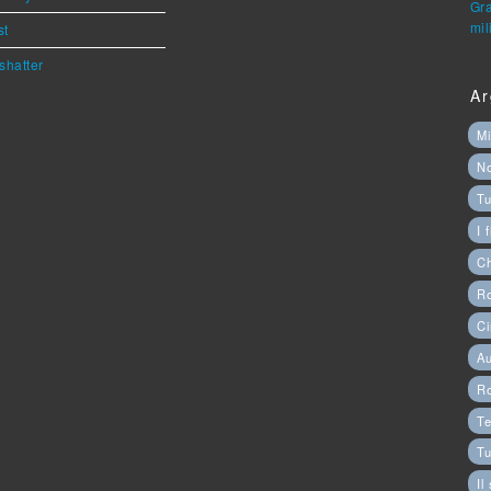
Gra
mil
st
shatter
Ar
Mi
N
Tu
I 
C
Ro
Ci
Au
R
Te
Tu
Il