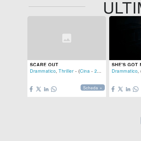
ULTI
SCARE OUT
SHE'S GOT
Drammatico
,
Thriller
- (
Cina
-
2026
), 104 min.
Drammatico
, 


Scheda »