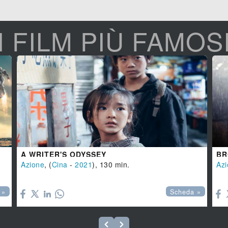
I FILM PIÙ FAMOS
A WRITER'S ODYSSEY
Azione
, (
Cina
-
2021
), 130 min.
Azi


 »
Scheda »