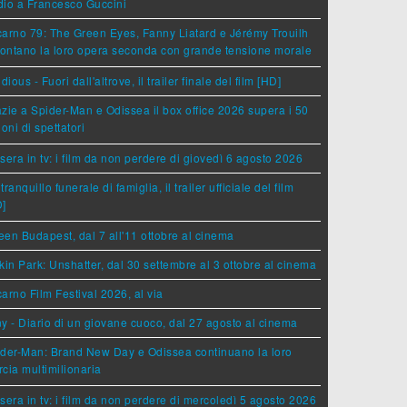
dio a Francesco Guccini
arno 79: The Green Eyes, Fanny Liatard e Jérémy Trouilh
rontano la loro opera seconda con grande tensione morale
idious - Fuori dall'altrove, il trailer finale del film [HD]
zie a Spider-Man e Odissea il box office 2026 supera i 50
ioni di spettatori
sera in tv: i film da non perdere di giovedì 6 agosto 2026
tranquillo funerale di famiglia, il trailer ufficiale del film
D]
en Budapest, dal 7 all'11 ottobre al cinema
kin Park: Unshatter, dal 30 settembre al 3 ottobre al cinema
arno Film Festival 2026, al via
y - Diario di un giovane cuoco, dal 27 agosto al cinema
der-Man: Brand New Day e Odissea continuano la loro
cia multimilionaria
sera in tv: i film da non perdere di mercoledì 5 agosto 2026