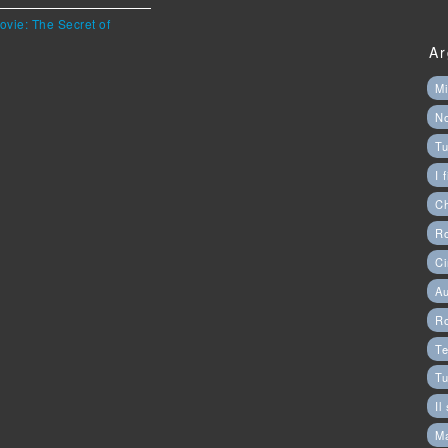
ovie: The Secret of
Ar
Mi
N
Tu
I 
C
Ro
Ci
Au
R
Te
Tu
Il
M