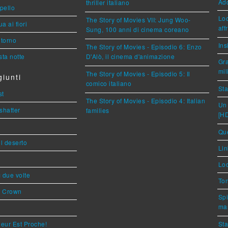
Ad
thriller italiano
ppello
Loc
The Story of Movies VII: Jung Woo-
a ai fiori
aff
Sung, 100 anni di cinema coreano
torno
Ins
The Story of Movies - Episodio 6: Enzo
ta notte
D'Alò, il cinema d'animazione
Gra
mil
The Story of Movies - Episodio 5: Il
iunti
comico italiano
Sta
st
The Story of Movies - Episodio 4: Italian
Un 
shatter
families
[H
Que
l deserto
Lin
Loc
ì due volte
Ton
s Crown
Spi
mar
eur Est Proche!
Sta