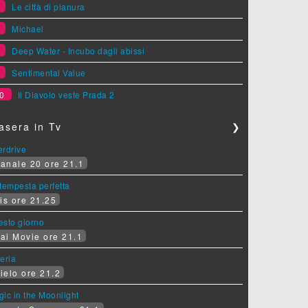
6
Le città di pianura
7
Michael
8
Deep Water - Incubo dagli abissi
9
Sentimental Value
0
Il Diavolo veste Prada 2
asera in Tv
❯
erdrive
anale 20 ore 21.1
tempesta perfetta
is ore 21.25
sesto giorno
ai Movie ore 21.1
eria
ielo ore 21.2
ic in the Moonlight