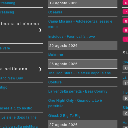
 streaming
19 agosto 2026
streaming
Oceania
Camp Miasma - Adolescenza, sesso e
timana al cinema
morte
❯
Insidious - Fuori dall'altrove
1
20 agosto 2026
le vere
St
Maldoror
Ov
26 agosto 2026
C
a settimana...
❯
The Dog Stars - Le stelle dopo la fine
La 
Brand New Day
Couture
Ir
rtigo
La vendetta perfetta - Bear Country
Il 
R
One Night Only - Quando tutto è
possibile
Sib
piacere è tutto nostro
C
Ghost: 2 Big To Rig
 Le stelle dopo la fine
Mag
27 agosto 2026
L'alba sulla mietitura