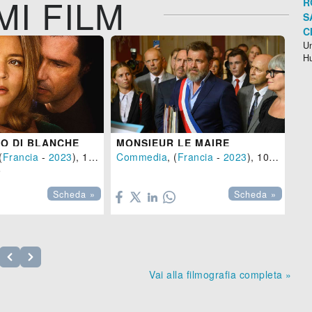
MI FILM
R
S
C
Un
H
IO DI BLANCHE
MONSIEUR LE MAIRE
(
Francia
-
2023
), 105 min.
Commedia
, (
Francia
-
2023
), 102 min.
Bio



Scheda »
Scheda »
Vai alla filmografia completa »