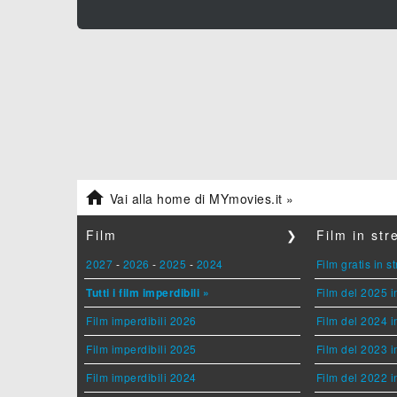

Vai alla home di MYmovies.it »
Film
❯
Film in st
2027
-
2026
-
2025
-
2024
Film gratis in 
Tutti i film imperdibili »
Film del 2025 i
Film imperdibili 2026
Film del 2024 i
Film imperdibili 2025
Film del 2023 i
Film imperdibili 2024
Film del 2022 i