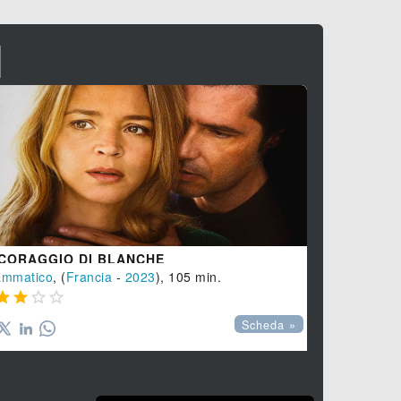
I
 CORAGGIO DI BLANCHE
ROULEZ J
ammatico
, (
Francia
-
2023
), 105 min.
Comico
, (
Fr





Scheda »