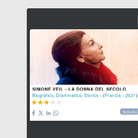
SIMONE VEIL - LA DONNA DEL SECOLO
Biografico
,
Drammatico
,
Storico
- (
Francia
-
2021
), 140 min.





Scheda