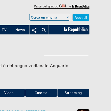
Parte del gruppo
e
Accedi


TV
News
ed è del segno zodiacale Acquario.
Video
Cinema
Streaming