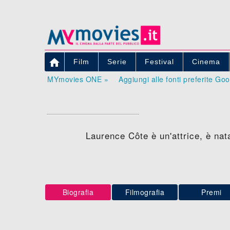

Film
Serie
Festival
Cinema
MYmovies ONE »
Aggiungi alle fonti preferite Go
Laurence Côte è un'attrice, è nat
Biografia
Filmografia
Premi