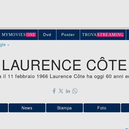
Dvd
Poster
MYMOVIE
S
ONE
TROV
A
STREAMING
ogle »
LAURENCE CÔTE
a il 11 febbraio 1966 Laurence Côte ha oggi 60 anni 
News
Stampa
Foto