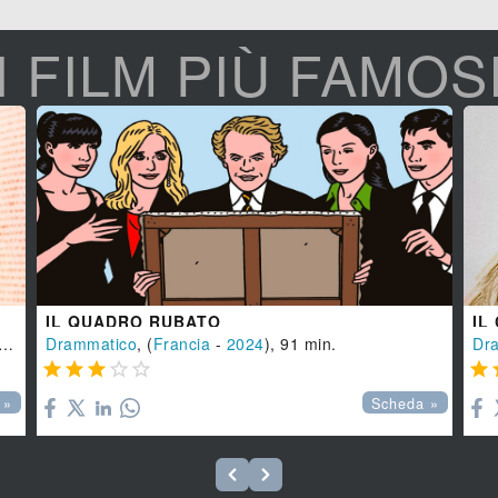
I FILM PIÙ FAMOS
IL QUADRO RUBATO
IL
Drammatico
, (
Francia
-
2024
), 91 min.
Dr






 »
Scheda »