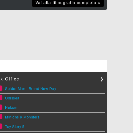
Vai alla filmografia completa »
x Office
❯
1
Spider-Man - Brand New Day
2
Odissea
3
Hokum
4
Minions & Monsters
5
Toy Story 5