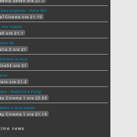
wenty Seven ore 21.1
more bugiardo - Gone Girl
a7Cinema ore 21.15
e mio fratello
a5 ore 21.1
iders 3D
alia 2 ore 21
rimonio al Sud
ine34 ore 21
eria
ielo ore 21.2
pin - Notturno a Parigi
ky Cinema 1 ore 22.55
diamo a quel paese
ky Cinema 1 ore 21.15
time news