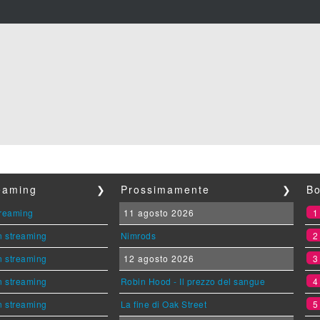
reaming
❯
Prossimamente
❯
Bo
streaming
11 agosto 2026
n streaming
Nimrods
n streaming
12 agosto 2026
n streaming
Robin Hood - Il prezzo del sangue
n streaming
La fine di Oak Street