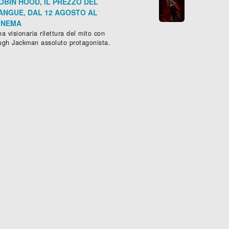
OBIN HOOD, IL PREZZO DEL
ANGUE, DAL 12 AGOSTO AL
INEMA
a visionaria rilettura del mito con
ugh Jackman assoluto protagonista.
SIMONE VEIL - LA DONNA DEL SECOLO
ROULEZ JEUNESSE
grafico
,
Drammatico
,
Storico
- (
Francia
Comico
-
2021
, (
Francia
), 140 min.
-
2018
), 84 





Scheda »
Sched