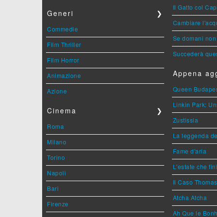
Il Gatto col Ca
Generi
❯
Cambiare l'acqu
Commedie
Se domani non 
Film Thriller
Succederà ques
Film Horror
Appena agg
Animazione
Queen Budape
Azione
Linkin Park: Un
Cinema
❯
Zustissia
Roma
La leggenda de
Milano
Fame d'aria
Torino
L'estate che fin
Napoli
Il Caso Thoma
Bari
Atcha Atcha
Firenze
Ah Que le Bonh