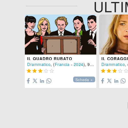
ULTI
IL QUADRO RUBATO
IL CORAGG
Drammatico
, (
Francia
-
2024
), 91 min.
Drammatico
, 









Scheda »