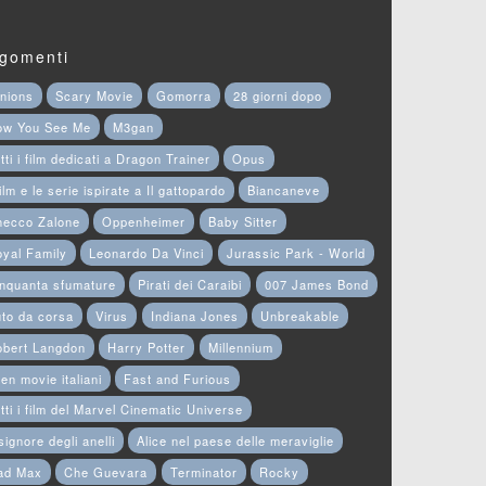
gomenti
nions
Scary Movie
Gomorra
28 giorni dopo
ow You See Me
M3gan
tti i film dedicati a Dragon Trainer
Opus
film e le serie ispirate a Il gattopardo
Biancaneve
hecco Zalone
Oppenheimer
Baby Sitter
yal Family
Leonardo Da Vinci
Jurassic Park - World
nquanta sfumature
Pirati dei Caraibi
007 James Bond
to da corsa
Virus
Indiana Jones
Unbreakable
obert Langdon
Harry Potter
Millennium
en movie italiani
Fast and Furious
tti i film del Marvel Cinematic Universe
 signore degli anelli
Alice nel paese delle meraviglie
ad Max
Che Guevara
Terminator
Rocky