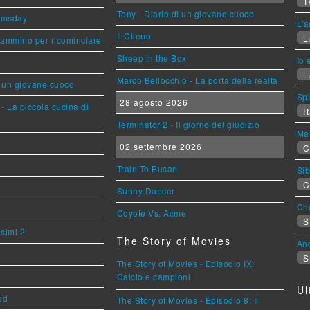
T
Tony - Diario di un giovane cuoco
omsday
L'a
Il Cileno
L
cammino per ricominciare
Sheep in the Box
Io 
L
Marco Bellocchio - La porta della realtà
i un giovane cuoco
Sp
28 agosto 2026
- La piccola cucina di
It
Terminator 2 - Il giorno del giudizio
Mat
02 settembre 2026
C
Train To Busan
Sib
C
Sunny Dancer
Cho
Coyote Vs. Acme
S
esimi 2
The Story of Movies
An
S
The Story of Movies - Episodio IX:
Calcio e campioni
Ul
ud
The Story of Movies - Episodio 8: Il