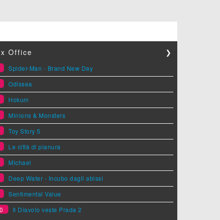
x Office
❯
1
Spider-Man - Brand New Day
2
Odissea
3
Hokum
4
Minions & Monsters
5
Toy Story 5
6
Le città di pianura
7
Michael
8
Deep Water - Incubo dagli abissi
9
Sentimental Value
0
Il Diavolo veste Prada 2