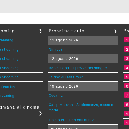
reaming
❯
Prossimamente
❯
Bo
streaming
11 agosto 2026
n streaming
Nimrods
n streaming
12 agosto 2026
n streaming
Robin Hood - Il prezzo del sangue
n streaming
La fine di Oak Street
 streaming
19 agosto 2026
streaming
Oceania
Camp Miasma - Adolescenza, sesso e
timana al cinema
morte
❯
Insidious - Fuori dall'altrove
1
20 agosto 2026