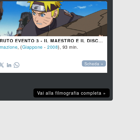
NARUTO EVENTO 3 - IL MAESTRO E IL DISCEPOLO - EREDI DELLA VOLONTÀ DEL FUOCO
imazione
, (
Giappone
-
2008
), 93 min.
Scheda »
Vai alla filmografia completa »