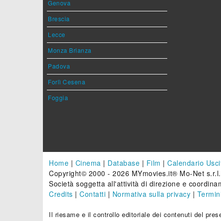
Genova
Brescia
Lecce
Monza Brianza
Padova
Forlì Cesena
Foggia
Home
|
Cinema
|
Database
|
Film
|
Calendario Usci
Copyright© 2000 - 2026 MYmovies.it® Mo-Net s.r.l.
Società soggetta all'attività di direzione e coordinam
Credits
|
Contatti
|
Normativa sulla privacy
|
Termini
Il riesame e il controllo editoriale dei contenuti del pr