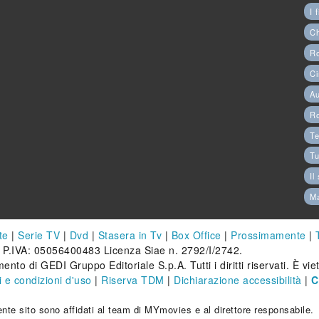
I 
C
Ro
Ci
Au
R
Te
Tu
Il
M
te
|
Serie TV
|
Dvd
|
Stasera in Tv
|
Box Office
|
Prossimamente
|
 P.IVA: 05056400483 Licenza Siae n. 2792/I/2742.
ento di GEDI Gruppo Editoriale S.p.A. Tutti i diritti riservati. È vi
 e condizioni d'uso
|
Riserva TDM
|
Dichiarazione accessibilità
|
C
esente sito sono affidati al team di MYmovies e al direttore responsabile.