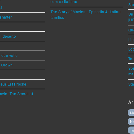
comico italiano
Sta
st
The Story of Movies - Episodio 4: Italian
Un 
shatter
families
[H
Que
l deserto
Lin
Loc
ì due volte
Ton
s Crown
Spi
mar
eur Est Proche!
Sta
ovie: The Secret of
Ar
Mi
N
Tu