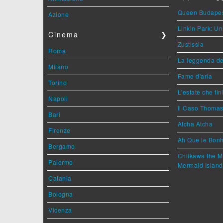
Queen Budape
Azione
Linkin Park: Un
Cinema
❯
Zustissia
Roma
La leggenda de
Milano
Fame d'aria
Torino
L'estate che fin
Napoli
Il Caso Thoma
Bari
Atcha Atcha
Firenze
Ah Que le Bonh
Bergamo
Chiikawa the M
Palermo
Mermaid Island
Catania
Bologna
Vicenza