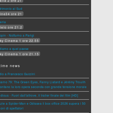
alia 2 ore 21
rimonio al Sud
ine34 ore 21
eria
ielo ore 21.2
pin - Notturno a Parigi
ky Cinema 1 ore 22.55
diamo a quel paese
ky Cinema 1 ore 21.15
time news
dio a Francesco Guccini
arno 79: The Green Eyes, Fanny Liatard e Jérémy Trouilh
rontano la loro opera seconda con grande tensione morale
idious - Fuori dall'altrove, il trailer finale del film [HD]
zie a Spider-Man e Odissea il box office 2026 supera i 50
ioni di spettatori