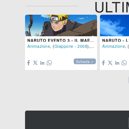
ULTI
NARUTO EVENTO 3 - IL MAESTRO E IL DISCEPOLO - EREDI DELLA VOLONTÀ DEL FUOCO
Animazione
, (
Giappone
-
2008
), 93 min.
Animazione
, 


Scheda »