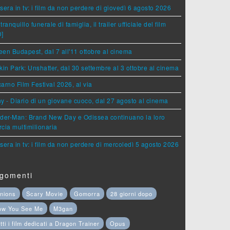
sera in tv: i film da non perdere di giovedì 6 agosto 2026
tranquillo funerale di famiglia, il trailer ufficiale del film
D]
en Budapest, dal 7 all'11 ottobre al cinema
kin Park: Unshatter, dal 30 settembre al 3 ottobre al cinema
arno Film Festival 2026, al via
y - Diario di un giovane cuoco, dal 27 agosto al cinema
der-Man: Brand New Day e Odissea continuano la loro
cia multimilionaria
sera in tv: i film da non perdere di mercoledì 5 agosto 2026
gomenti
nions
Scary Movie
Gomorra
28 giorni dopo
ow You See Me
M3gan
tti i film dedicati a Dragon Trainer
Opus