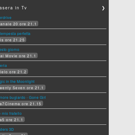
asera in Tv
❯
erdrive
anale 20 ore 21.1
tempesta perfetta
is ore 21.25
sesto giorno
ai Movie ore 21.1
eria
ielo ore 21.2
ic in the Moonlight
wenty Seven ore 21.1
more bugiardo - Gone Girl
a7Cinema ore 21.15
e mio fratello
a5 ore 21.1
iders 3D