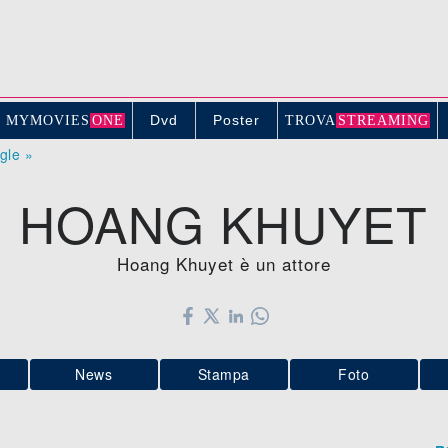
Dvd
Poster
MYMOVIE
S
ONE
TROV
A
STREAMING
ogle »
HOANG KHUYET
Hoang Khuyet è un attore
News
Stampa
Foto