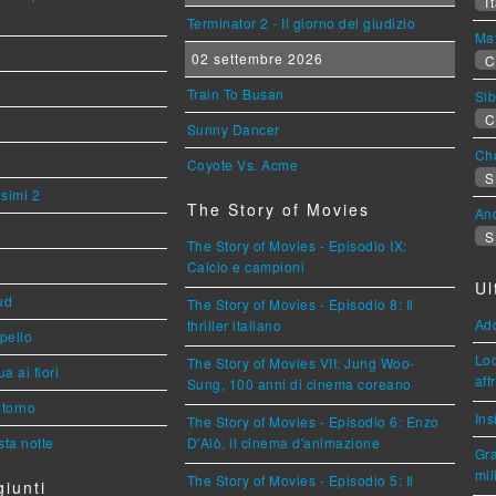
It
Terminator 2 - Il giorno del giudizio
Mat
02 settembre 2026
C
Train To Busan
Sib
C
Sunny Dancer
Cho
Coyote Vs. Acme
S
esimi 2
The Story of Movies
An
S
The Story of Movies - Episodio IX:
Calcio e campioni
Ul
ud
The Story of Movies - Episodio 8: Il
Ad
thriller italiano
ppello
Loc
The Story of Movies VII: Jung Woo-
a ai fiori
aff
Sung, 100 anni di cinema coreano
torno
Ins
The Story of Movies - Episodio 6: Enzo
ta notte
D'Alò, il cinema d'animazione
Gra
mil
The Story of Movies - Episodio 5: Il
iunti