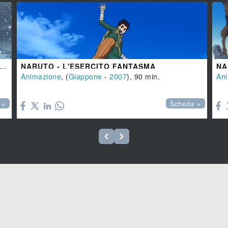
 EVENTO 1 - LA PRIMAVERA NEL PAESE DELLA NEVE - LA LEGGENDA DELLA PIETRA GELEL
NARUTO - L'ESERCITO FANTASMA
Animazione
, (
Giappone
-
2007
), 90 min.
An


 »
Scheda »