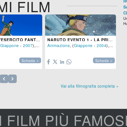
MI FILM
R
S
C
Un
H
NARUTO - L'ESERCITO FANTASMA
NARUTO EVENTO 1 - LA PRIMAVERA NEL PAESE DELLA NEVE - LA LEGGENDA DELLA PIETRA GELEL
(
Giappone
-
2007
), 90 min.
Animazione
, (
Giappone
-
2004
), 113 min.

Scheda »
Scheda »
Vai alla filmografia completa »
I FILM PIÙ FAMOS