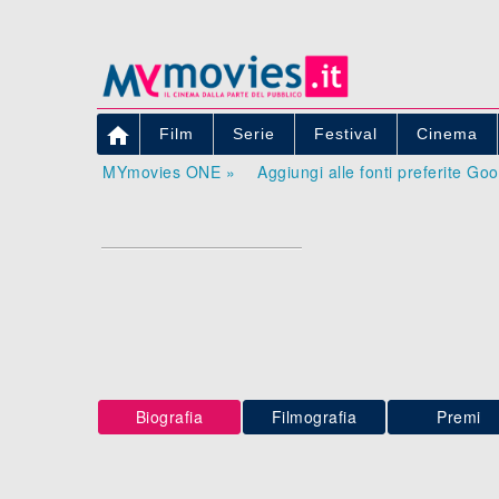

Film
Serie
Festival
Cinema
MYmovies ONE »
Aggiungi alle fonti preferite Go
Biografia
Filmografia
Premi