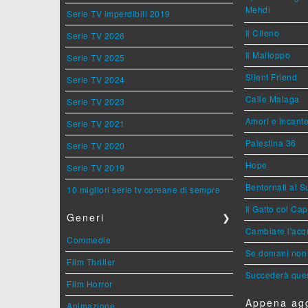
Mehdi
Serie TV imperdibili 2019
Il Cileno
Serie TV 2026
Il Malloppo
Serie TV 2025
Silent Friend
Serie TV 2024
Calle Malaga
Serie TV 2023
Amori e Incant
Serie TV 2021
Palestina 36
Serie TV 2020
Hope
Serie TV 2019
Bentornati al S
10 migliori serie tv coreane di sempre
Il Gatto col Ca
Generi
❯
Cambiare l'acqu
Commedie
Se domani non 
Film Thriller
Succederà ques
Film Horror
Appena agg
Animazione