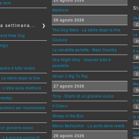
le vere
St
Maldoror
Ov
26 agosto 2026
C
a settimana...
❯
The Dog Stars - Le stelle dopo la fine
La 
Brand New Day
Couture
Ir
rtigo
La vendetta perfetta - Bear Country
Il 
R
One Night Only - Quando tutto è
possibile
Sib
piacere è tutto nostro
C
Ghost: 2 Big To Rig
 Le stelle dopo la fine
Mag
27 agosto 2026
L'alba sulla mietitura
T
Tony - Diario di un giovane cuoco
omsday
L'a
Il Cileno
L
cammino per ricominciare
Sheep in the Box
Io 
L
Marco Bellocchio - La porta della realtà
i un giovane cuoco
Sp
28 agosto 2026
- La piccola cucina di