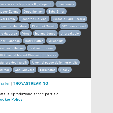
film e le serie ispirate a Il gattopardo
Biancaneve
hecco Zalone
Oppenheimer
Baby Sitter
yal Family
Leonardo Da Vinci
Jurassic Park - World
nquanta sfumature
Pirati dei Caraibi
007 James Bond
to da corsa
Virus
Indiana Jones
Unbreakable
obert Langdon
Harry Potter
Millennium
en movie italiani
Fast and Furious
tti i film del Marvel Cinematic Universe
 signore degli anelli
Alice nel paese delle meraviglie
ad Max
Che Guevara
Terminator
Rocky
Trailer
|
TROVASTREAMING
etata la riproduzione anche parziale.
ookie Policy