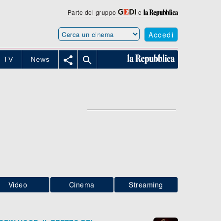
Parte del gruppo
e
Accedi


TV
News
Video
Cinema
Streaming