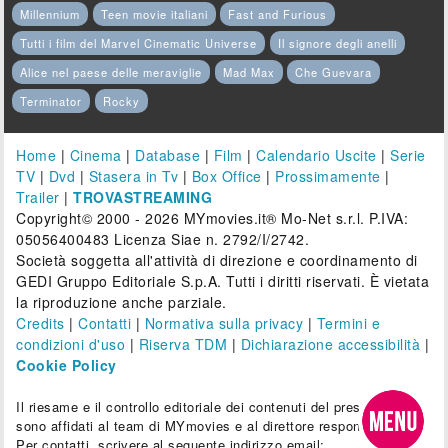
Millennium
Teen movie italiani
Fast and Furious
Tutti i film del Marvel Cinematic Universe
Il signore degli anelli
Alice nel paese delle meraviglie
Mad Max
Che Guevara
Terminator
Rocky
Home
|
Cinema
|
Database
|
Film
|
Calendario Uscite
|
Serie
TV
|
Dvd
|
Stasera in Tv
|
Box Office
|
Prossimamente
|
Trailer
|
TROVASTREAMING
Copyright© 2000 - 2026 MYmovies.it® Mo-Net s.r.l. P.IVA:
05056400483 Licenza Siae n. 2792/I/2742.
Società soggetta all'attività di direzione e coordinamento di
GEDI Gruppo Editoriale S.p.A. Tutti i diritti riservati. È vietata
la riproduzione anche parziale.
Credits
|
Contatti
|
Normativa sulla privacy
|
Termini e
condizioni d'uso
|
Riserva TDM
|
Dichiarazione accessibilità
|
Cookie Policy
Il riesame e il controllo editoriale dei contenuti del presente sito
sono affidati al team di MYmovies e al direttore responsabile.
Per contatti, scrivere al seguente indirizzo email: