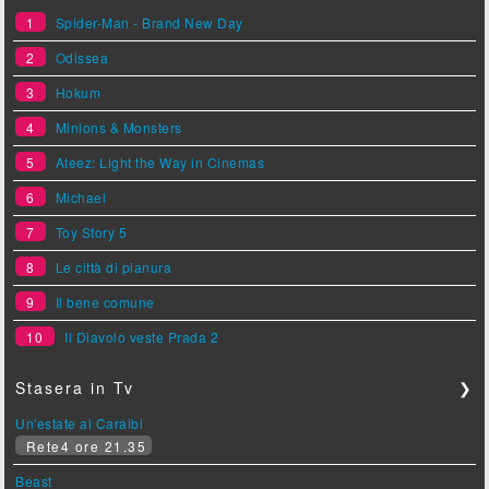
1
Spider-Man - Brand New Day
2
Odissea
3
Hokum
4
Minions & Monsters
5
Ateez: Light the Way in Cinemas
6
Michael
7
Toy Story 5
8
Le città di pianura
9
Il bene comune
10
Il Diavolo veste Prada 2
Stasera in Tv
❯
Un'estate ai Caraibi
Rete4 ore 21.35
Beast