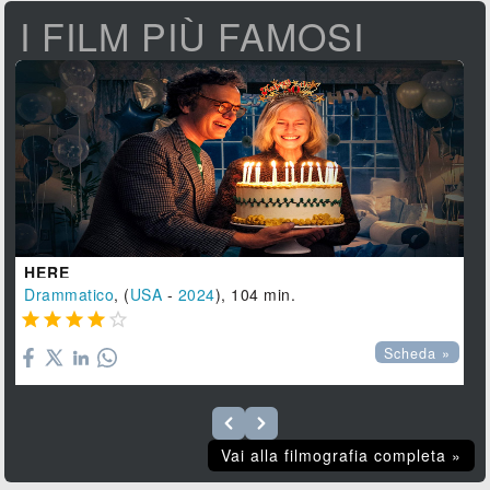
I FILM PIÙ FAMOSI
HERE
Drammatico
, (
USA
-
2024
), 104 min.





Scheda »
Vai alla filmografia completa »