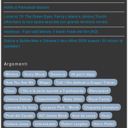
Addio a Francesco Guccini
Locarno 79: The Green Eyes, Fanny Liatard e Jérémy Trouilh
affrontano la loro opera seconda con grande tensione morale
Insidious - Fuori dall'altrove, il trailer finale del film [HD]
Grazie a Spider-Man e Odissea il box office 2026 supera i 50 milioni di
spettatori
Argomenti
Minions
Scary Movie
Gomorra
28 giorni dopo
Now You See Me
M3gan
Tutti i film dedicati a Dragon Trainer
Opus
I film e le serie ispirate a Il gattopardo
Biancaneve
Checco Zalone
Oppenheimer
Baby Sitter
Royal Family
Leonardo Da Vinci
Jurassic Park - World
Cinquanta sfumature
Pirati dei Caraibi
007 James Bond
Auto da corsa
Virus
Indiana Jones
Unbreakable
Robert Langdon
Harry Potter