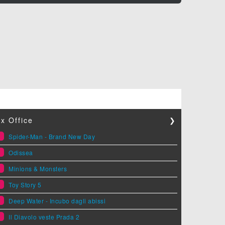
x Office
❯
1
Spider-Man - Brand New Day
2
Odissea
3
Minions & Monsters
4
Toy Story 5
5
Deep Water - Incubo dagli abissi
6
Il Diavolo veste Prada 2