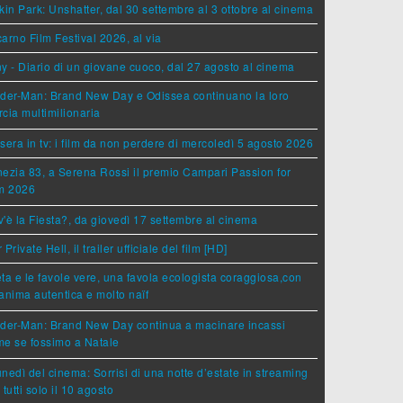
kin Park: Unshatter, dal 30 settembre al 3 ottobre al cinema
arno Film Festival 2026, al via
y - Diario di un giovane cuoco, dal 27 agosto al cinema
der-Man: Brand New Day e Odissea continuano la loro
cia multimilionaria
sera in tv: i film da non perdere di mercoledì 5 agosto 2026
ezia 83, a Serena Rossi il premio Campari Passion for
lm 2026
'è la Fiesta?, da giovedì 17 settembre al cinema
 Private Hell, il trailer ufficiale del film [HD]
ta e le favole vere, una favola ecologista coraggiosa,con
anima autentica e molto naïf
ider-Man: Brand New Day continua a macinare incassi
e se fossimo a Natale
lunedì del cinema: Sorrisi di una notte d’estate in streaming
 tutti solo il 10 agosto