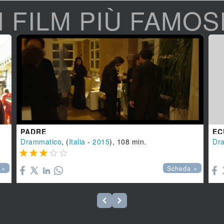
I FILM PIÙ FAMOS
PADRE
EC
Drammatico
, (
Italia
-
2015
), 108 min.
Dr






 »
Scheda »