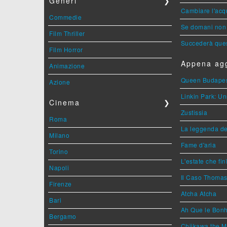
Generi
❯
Cambiare l'acqu
Commedie
Se domani non 
Film Thriller
Succederà ques
Film Horror
Appena agg
Animazione
Queen Budape
Azione
Linkin Park: Un
Cinema
❯
Zustissia
Roma
La leggenda de
Milano
Fame d'aria
Torino
L'estate che fin
Napoli
Il Caso Thoma
Firenze
Atcha Atcha
Bari
Ah Que le Bonh
Bergamo
Chiikawa the M