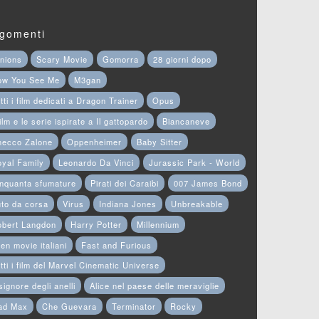
gomenti
nions
Scary Movie
Gomorra
28 giorni dopo
ow You See Me
M3gan
tti i film dedicati a Dragon Trainer
Opus
film e le serie ispirate a Il gattopardo
Biancaneve
hecco Zalone
Oppenheimer
Baby Sitter
yal Family
Leonardo Da Vinci
Jurassic Park - World
nquanta sfumature
Pirati dei Caraibi
007 James Bond
to da corsa
Virus
Indiana Jones
Unbreakable
obert Langdon
Harry Potter
Millennium
en movie italiani
Fast and Furious
tti i film del Marvel Cinematic Universe
 signore degli anelli
Alice nel paese delle meraviglie
ad Max
Che Guevara
Terminator
Rocky