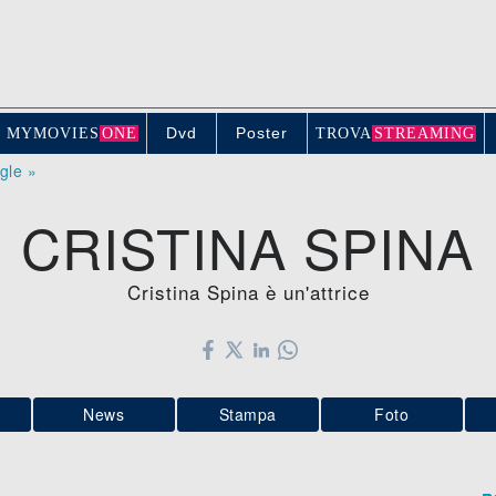
Dvd
Poster
MYMOVIE
S
ONE
TROV
A
STREAMING
ogle »
CRISTINA SPINA
Cristina Spina è un'attrice
News
Stampa
Foto