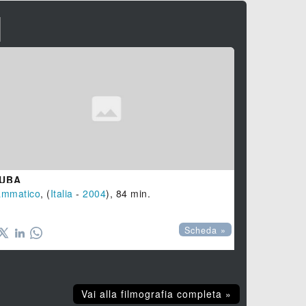
I
UBA
ammatico
, (
Italia
-
2004
), 84 min.
Scheda »
Vai alla filmografia completa »