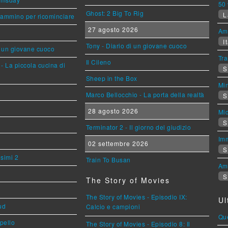
50 
Ghost: 2 Big To Rig
L
cammino per ricominciare
27 agosto 2026
Am
It
Tony - Diario di un giovane cuoco
i un giovane cuoco
Tra
Il Cileno
- La piccola cucina di
S
Sheep in the Box
Mi
Marco Bellocchio - La porta della realtà
S
28 agosto 2026
Mi
S
Terminator 2 - Il giorno del giudizio
Imm
02 settembre 2026
S
esimi 2
Train To Busan
Am
S
The Story of Movies
The Story of Movies - Episodio IX:
Ul
ud
Calcio e campioni
Que
ppello
The Story of Movies - Episodio 8: Il