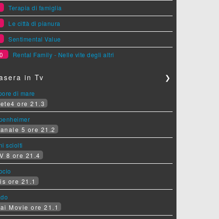
7
Terapia di famiglia
8
Le città di pianura
9
Sentimental Value
0
Rental Family - Nelle vite degli altri
asera in Tv
❯
pore di mare
ete4 ore 21.3
penheimer
anale 5 ore 21.2
i sciolti
V 8 ore 21.4
socio
is ore 21.1
ado
ai Movie ore 21.1