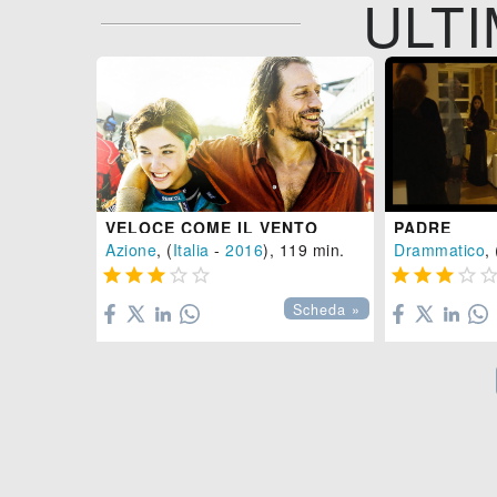
ULTI
VELOCE COME IL VENTO
PADRE
Azione
, (
Italia
-
2016
), 119 min.
Drammatico
, 









Scheda »