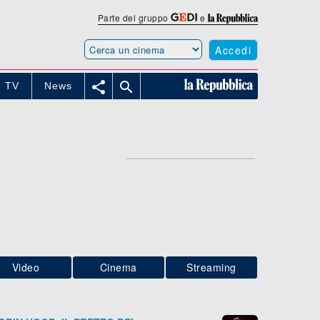
Parte del gruppo
e
Accedi


TV
News
Video
Cinema
Streaming