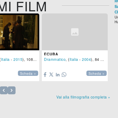
MI FILM
R
S
C
Un
H
ECUBA
(
Italia
-
2015
), 108 min.
Drammatico
, (
Italia
-
2004
), 84 min.


Scheda »
Scheda »
Vai alla filmografia completa »