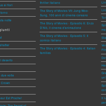
Lin
thriller italiano
a ai fiori
Loc
The Story of Movies VII: Jung Woo-
torno
Sung, 100 anni di cinema coreano
Ton
ta notte
The Story of Movies - Episodio 6: Enzo
Spi
D'Alò, il cinema d'animazione
iunti
mar
The Story of Movies - Episodio 5: Il
st
Sta
comico italiano
shatter
Ven
The Story of Movies - Episodio 4: Italian
Fi
families
Dov
l deserto
Her
Gre
ì due volte
un'
s Crown
Sp
com
eur Est Proche!
Il 
per
ovie: The Secret of