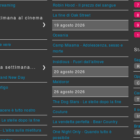
streaming
Robin Hood - Il prezzo del sangue
La fine di Oak Street
timana al cinema
❯
19 agosto 2026
Oceania
1
le vere
Camp Miasma - Adolescenza, sesso e
St
morte
Sa
Insidious - Fuori dall'altrove
R
a settimana...
❯
20 agosto 2026
Op
Brand New Day
Maldoror
C
rtigo
26 agosto 2026
Can
T
The Dog Stars - Le stelle dopo la fine
Il 
piacere è tutto nostro
Couture
Ir
 Le stelle dopo la fine
La vendetta perfetta - Bear Country
Br
L'alba sulla mietitura
One Night Only - Quando tutto è
R
possibile
omsday