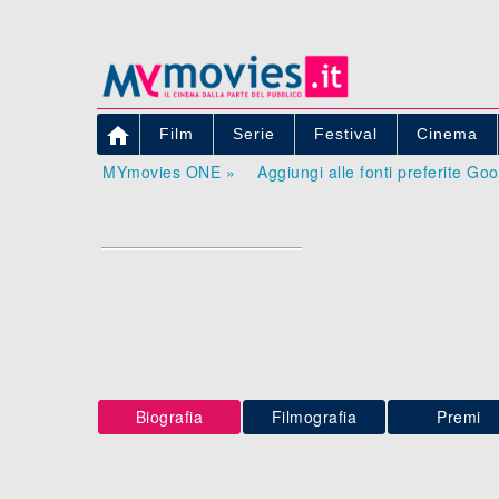

Film
Serie
Festival
Cinema
MYmovies ONE »
Aggiungi alle fonti preferite Go
Biografia
Filmografia
Premi