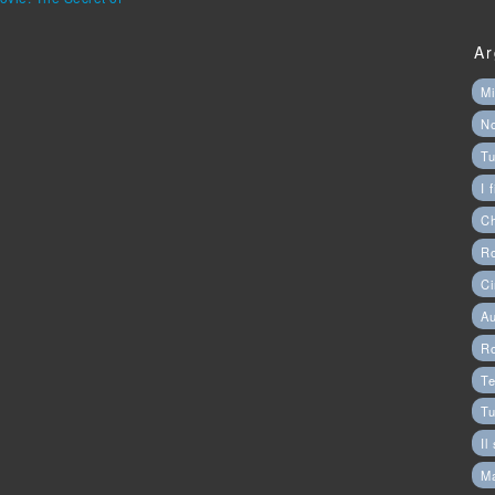
Ar
Mi
N
Tu
I 
C
Ro
Ci
Au
R
Te
Tu
Il
M