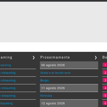
reaming
❯
Prossimamente
❯
Bo
streaming
06 agosto 2026
n streaming
Greta e le favole vere
n streaming
Borgo
n streaming
11 agosto 2026
n streaming
Nimrods
 streaming
12 agosto 2026