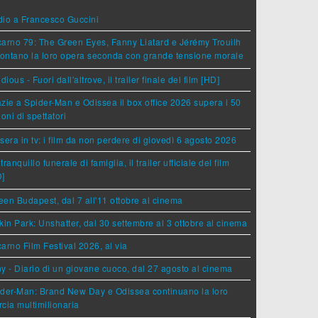
dio a Francesco Guccini
arno 79: The Green Eyes, Fanny Liatard e Jérémy Trouilh
rontano la loro opera seconda con grande tensione morale
idious - Fuori dall'altrove, il trailer finale del film [HD]
zie a Spider-Man e Odissea il box office 2026 supera i 50
ioni di spettatori
sera in tv: i film da non perdere di giovedì 6 agosto 2026
tranquillo funerale di famiglia, il trailer ufficiale del film
D]
en Budapest, dal 7 all'11 ottobre al cinema
kin Park: Unshatter, dal 30 settembre al 3 ottobre al cinema
arno Film Festival 2026, al via
y - Diario di un giovane cuoco, dal 27 agosto al cinema
der-Man: Brand New Day e Odissea continuano la loro
cia multimilionaria