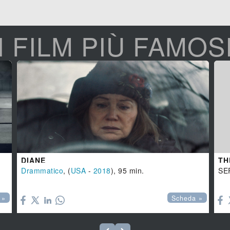
I FILM PIÙ FAMOS
DIANE
TH
Drammatico
, (
USA
-
2018
), 95 min.
SE


 »
Scheda »