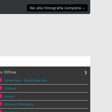
Vai alla filmografia completa »
x Office
❯
1
Spider-Man - Brand New Day
2
Odissea
3
Hokum
4
Minions & Monsters