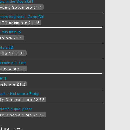
ic in the Moonlight
wenty Seven ore 21.1
more bugiardo - Gone Girl
a7Cinema ore 21.15
e mio fratello
a5 ore 21.1
iders 3D
alia 2 ore 21
rimonio al Sud
ine34 ore 21
eria
ielo ore 21.2
pin - Notturno a Parigi
ky Cinema 1 ore 22.55
diamo a quel paese
ky Cinema 1 ore 21.15
time news