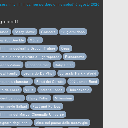
sera in tv: i film da non perdere di mercoledì 5 agosto 2026
gomenti
nions
Scary Movie
Gomorra
28 giorni dopo
ow You See Me
M3gan
tti i film dedicati a Dragon Trainer
Opus
film e le serie ispirate a Il gattopardo
Biancaneve
hecco Zalone
Oppenheimer
Baby Sitter
yal Family
Leonardo Da Vinci
Jurassic Park - World
nquanta sfumature
Pirati dei Caraibi
007 James Bond
to da corsa
Virus
Indiana Jones
Unbreakable
obert Langdon
Harry Potter
Millennium
en movie italiani
Fast and Furious
tti i film del Marvel Cinematic Universe
 signore degli anelli
Alice nel paese delle meraviglie