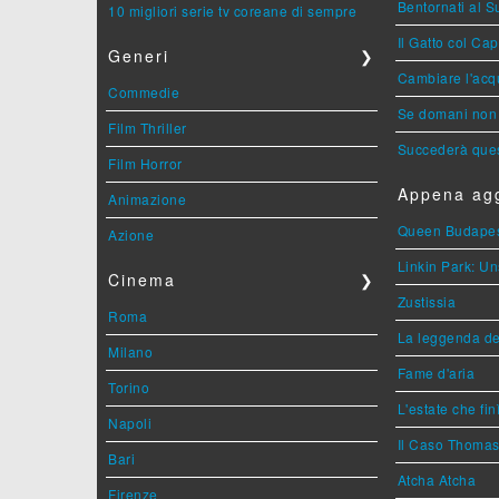
Bentornati al S
10 migliori serie tv coreane di sempre
Il Gatto col Ca
Generi
❯
Cambiare l'acqu
Commedie
Se domani non 
Film Thriller
Succederà ques
Film Horror
Appena agg
Animazione
Queen Budape
Azione
Linkin Park: Un
Cinema
❯
Zustissia
Roma
La leggenda de
Milano
Fame d'aria
Torino
L'estate che fin
Napoli
Il Caso Thoma
Bari
Atcha Atcha
Firenze