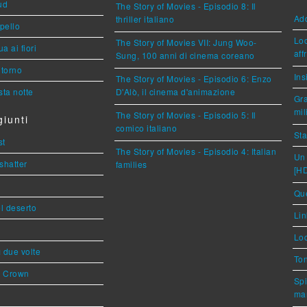
ud
The Story of Movies - Episodio 8: Il
Ad
thriller italiano
ppello
Loc
The Story of Movies VII: Jung Woo-
a ai fiori
aff
Sung, 100 anni di cinema coreano
torno
Ins
The Story of Movies - Episodio 6: Enzo
ta notte
D'Alò, il cinema d'animazione
Gra
mil
The Story of Movies - Episodio 5: Il
iunti
comico italiano
Sta
st
The Story of Movies - Episodio 4: Italian
Un 
shatter
families
[H
Que
l deserto
Lin
Loc
ì due volte
Ton
s Crown
Spi
mar