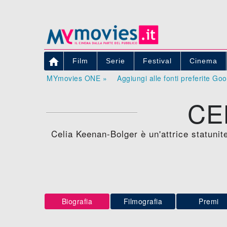

Film
Serie
Festival
Cinema
MYmovies ONE »
Aggiungi alle fonti preferite Go
CE
Celia Keenan-Bolger è un'attrice statunit
Biografia
Filmografia
Premi