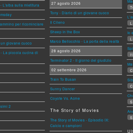
Mag
27 agosto 2026
L'alba sulla mietitura
T
Tony - Diario di un giovane cuoco
omsday
L'a
Il Cileno
L
cammino per ricominciare
Sheep in the Box
Io 
L
Marco Bellocchio - La porta della realtà
i un giovane cuoco
Sp
28 agosto 2026
- La piccola cucina di
It
Terminator 2 - Il giorno del giudizio
Mat
02 settembre 2026
C
Train To Busan
Sib
C
Sunny Dancer
Cho
Coyote Vs. Acme
S
esimi 2
The Story of Movies
An
S
The Story of Movies - Episodio IX:
Calcio e campioni
Ul