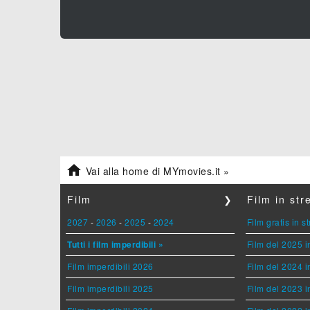

Vai alla home di MYmovies.it »
Film
❯
Film in st
2027
-
2026
-
2025
-
2024
Film gratis in 
Tutti i film imperdibili »
Film del 2025 i
Film imperdibili 2026
Film del 2024 i
Film imperdibili 2025
Film del 2023 i