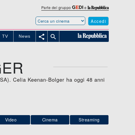
Parte del gruppo
e
Accedi


TV
News
GER
(USA). Celia Keenan-Bolger ha oggi 48 anni
Video
Cinema
Streaming