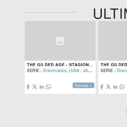
ULTI
THE GILDED AGE - STAGIONE 2
SERIE -
Drammatico
, (
USA
-
2023
)
SERIE -
Dram


Scheda »