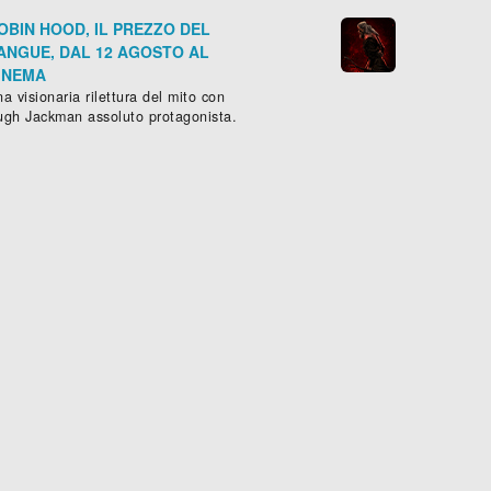
OBIN HOOD, IL PREZZO DEL
ANGUE, DAL 12 AGOSTO AL
INEMA
a visionaria rilettura del mito con
ugh Jackman assoluto protagonista.
E VISIT
rror
, (
USA
-
2015
), 94 min.




Scheda »