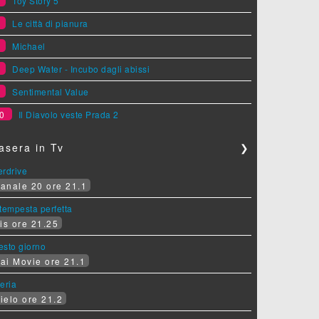
5
Toy Story 5
6
Le città di pianura
7
Michael
8
Deep Water - Incubo dagli abissi
9
Sentimental Value
0
Il Diavolo veste Prada 2
asera in Tv
❯
erdrive
anale 20 ore 21.1
tempesta perfetta
is ore 21.25
sesto giorno
ai Movie ore 21.1
eria
ielo ore 21.2