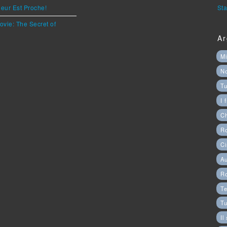
eur Est Proche!
Sta
ovie: The Secret of
Ar
Mi
N
Tu
I 
C
Ro
Ci
Au
R
Te
Tu
Il