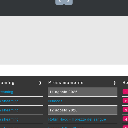
reaming
❯
Prossimamente
❯
Bo
streaming
11 agosto 2026
n streaming
Nimrods
n streaming
12 agosto 2026
n streaming
Robin Hood - Il prezzo del sangue