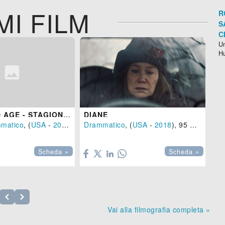
MI FILM
R
S
C
Un
H
THE GILDED AGE - STAGIONE 1
DIANE
TH
matico
, (
USA
-
2022
)
Drammatico
, (
USA
-
2018
), 95 min.
Ho


Scheda »
Scheda »
Vai alla filmografia completa »