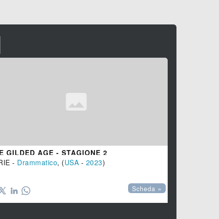
I
E GILDED AGE - STAGIONE 2
THE GILDE
RIE -
Drammatico
, (
USA
-
2023
)
SERIE -
Dra

Scheda »