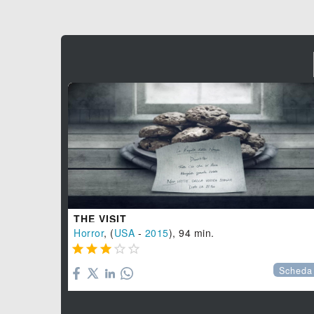
THE VISIT
Horror
, (
USA
-
2015
), 94 min.





Scheda