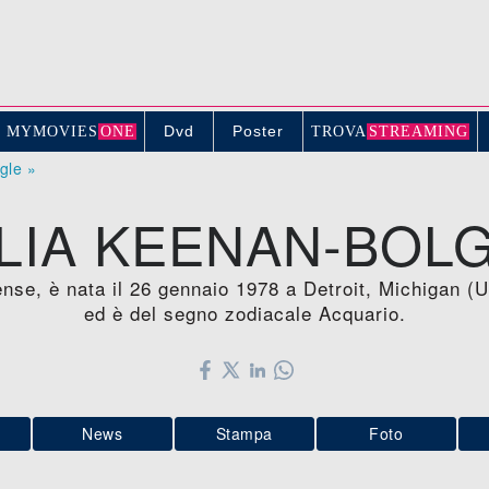
Dvd
Poster
MYMOVIE
S
ONE
TROV
A
STREAMING
ogle »
LIA KEENAN-BOL
ense, è nata il 26 gennaio 1978 a Detroit, Michigan 
ed è del segno zodiacale Acquario.
News
Stampa
Foto