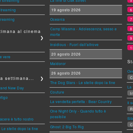
n streaming
La fine di Oak Street
 streaming
19 agosto 2026
streaming
Oceania
Camp Miasma - Adolescenza, sesso e
timana al cinema
morte
❯
Insidious - Fuori dall'altrove
1
20 agosto 2026
le vere
St
Maldoror
Ov
26 agosto 2026
C
a settimana...
❯
The Dog Stars - Le stelle dopo la fine
La 
Brand New Day
Couture
Ir
rtigo
La vendetta perfetta - Bear Country
Il 
R
One Night Only - Quando tutto è
possibile
Sib
piacere è tutto nostro
C
Ghost: 2 Big To Rig
 Le stelle dopo la fine