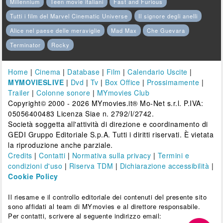
Millennium
Teen movie italiani
Fast and Furious
Tutti i film del Marvel Cinematic Universe
Il signore degli anelli
Alice nel paese delle meraviglie
Mad Max
Che Guevara
Terminator
Rocky
Home
|
Cinema
|
Database
|
Film
|
Calendario Uscite
|
MYMOVIESLIVE
|
Dvd
|
Tv
|
Box Office
|
Prossimamente
|
Trailer
|
Colonne sonore
|
MYmovies Club
Copyright© 2000 - 2026 MYmovies.it® Mo-Net s.r.l. P.IVA:
05056400483 Licenza Siae n. 2792/I/2742.
Società soggetta all'attività di direzione e coordinamento di
GEDI Gruppo Editoriale S.p.A. Tutti i diritti riservati. È vietata
la riproduzione anche parziale.
Credits
|
Contatti
|
Normativa sulla privacy
|
Termini e
condizioni d'uso
|
Riserva TDM
|
Dichiarazione accessibilità
|
Cookie Policy
Il riesame e il controllo editoriale dei contenuti del presente sito
sono affidati al team di MYmovies e al direttore responsabile.
Per contatti, scrivere al seguente indirizzo email: