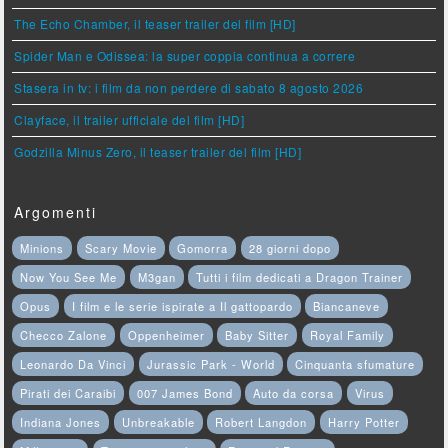
The Echo Chamber, il teaser trailer del film [HD]
Spider Man e Odissea: la super coppia continua a correre
Stasera in tv: i film da non perdere di sabato 8 agosto 2026
Clayface, il trailer ufficiale del film [HD]
Godzilla Minus Zero, il teaser trailer del film [HD]
Argomenti
Minions
Scary Movie
Gomorra
28 giorni dopo
Now You See Me
M3gan
Tutti i film dedicati a Dragon Trainer
Opus
I film e le serie ispirate a Il gattopardo
Biancaneve
Checco Zalone
Oppenheimer
Baby Sitter
Royal Family
Leonardo Da Vinci
Jurassic Park - World
Cinquanta sfumature
Pirati dei Caraibi
007 James Bond
Auto da corsa
Virus
Indiana Jones
Unbreakable
Robert Langdon
Harry Potter