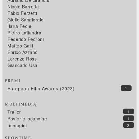
Adriano De Grandis
Nicolò Barretta
Fabio Ferzetti
Giulio Sangiorgio
Ilaria Feole
Pietro Lafiandra
Federico Pedroni
Matteo Galli
Enrico Azzano
Lorenzo Rossi
Giancarlo Usai
PREMI
European Film Awards (2023)
1
MULTIMEDIA
Trailer
1
Poster e locandine
1
Immagini
2
SHOWTIME