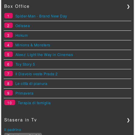
Box Office
❯
1
Spider-Man - Brand New Day
2
Odissea
3
Hokum
4
Minions & Monsters
5
Ateez: Light the Way in Cinemas
6
Toy Story 5
7
Il Diavolo veste Prada 2
8
Le città di pianura
9
Primavera
10
Terapia di famiglia
Stasera in Tv
❯
Il padrino