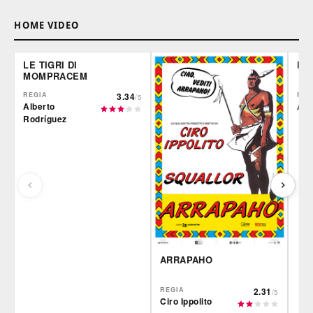
HOME VIDEO
LE TIGRI DI
DE
MOMPRACEM
REGIA
3.34
REG
/5
Alberto
Ale
Rodríguez
ARRAPAHO
REGIA
2.31
/5
Ciro Ippolito