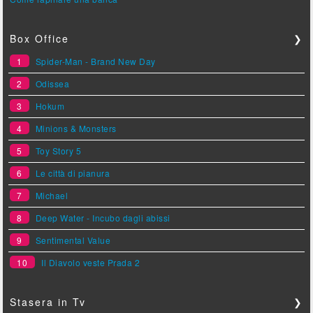
Box Office
❯
1
Spider-Man - Brand New Day
2
Odissea
3
Hokum
4
Minions & Monsters
5
Toy Story 5
6
Le città di pianura
7
Michael
8
Deep Water - Incubo dagli abissi
9
Sentimental Value
10
Il Diavolo veste Prada 2
Stasera in Tv
❯