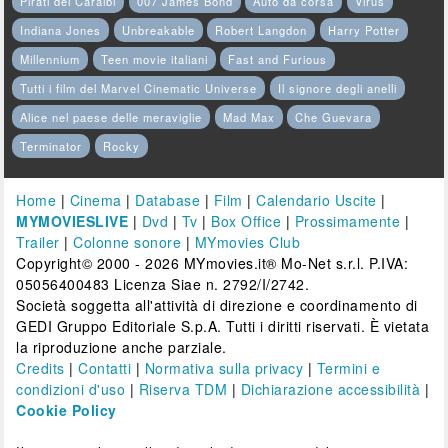
Pirati dei Caraibi
007 James Bond
Auto da corsa
Virus
Indiana Jones
Unbreakable
Robert Langdon
Harry Potter
Millennium
Teen movie italiani
Fast and Furious
Tutti i film del Marvel Cinematic Universe
Il signore degli anelli
Alice nel paese delle meraviglie
Mad Max
Che Guevara
Terminator
Rocky
Home
|
Cinema
|
Database
|
Film
|
Calendario Uscite
|
MYMOVIESLIVE
|
Dvd
|
Tv
|
Box Office
|
Prossimamente
|
Trailer
|
Colonne sonore
|
MYmovies Club
Copyright© 2000 - 2026 MYmovies.it® Mo-Net s.r.l. P.IVA:
05056400483 Licenza Siae n. 2792/I/2742.
Società soggetta all'attività di direzione e coordinamento di
GEDI Gruppo Editoriale S.p.A. Tutti i diritti riservati. È vietata
la riproduzione anche parziale.
Credits
|
Contatti
|
Normativa sulla privacy
|
Termini e
condizioni d'uso
|
Riserva TDM
|
Dichiarazione accessibilità
|
Cookie Policy