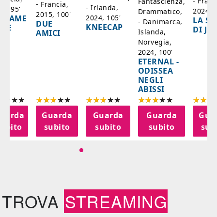
- Franc
Fantascienza,
- Francia,
- Irlanda,
17, 95'
2024, 7
Drammatico,
2015, 100'
2024, 105'
ADAME
LA SC
- Danimarca,
DUE
KNEECAP
YDE
DI JO
Islanda,
AMICI
Norvegia,
2024, 100'
ETERNAL -
ODISSEA
NEGLI
ABISSI
uarda
Guarda
Guarda
Guarda
Gua
subito
subito
subito
subito
sub
TROVA
STREAMING