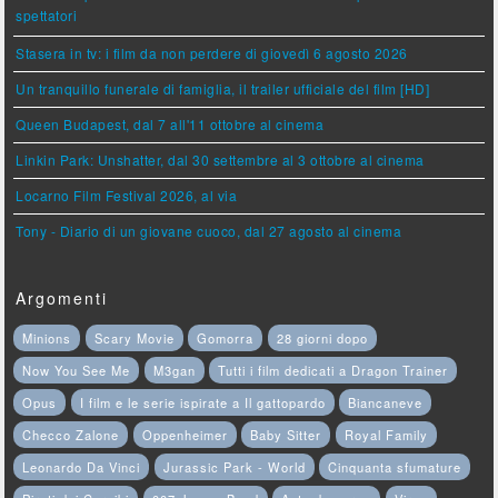
spettatori
Stasera in tv: i film da non perdere di giovedì 6 agosto 2026
Un tranquillo funerale di famiglia, il trailer ufficiale del film [HD]
Queen Budapest, dal 7 all'11 ottobre al cinema
Linkin Park: Unshatter, dal 30 settembre al 3 ottobre al cinema
Locarno Film Festival 2026, al via
Tony - Diario di un giovane cuoco, dal 27 agosto al cinema
Argomenti
Minions
Scary Movie
Gomorra
28 giorni dopo
Now You See Me
M3gan
Tutti i film dedicati a Dragon Trainer
Opus
I film e le serie ispirate a Il gattopardo
Biancaneve
Checco Zalone
Oppenheimer
Baby Sitter
Royal Family
Leonardo Da Vinci
Jurassic Park - World
Cinquanta sfumature