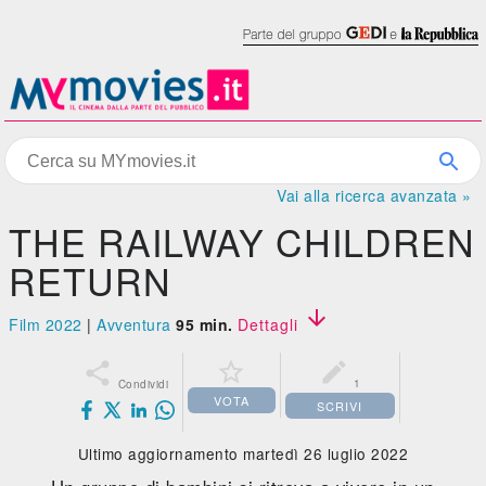
Vai alla ricerca avanzata »
THE RAILWAY CHILDREN
RETURN

Film 2022
|
Avventura
95 min.
Dettagli



1
Condividi
VOTA
SCRIVI
Ultimo aggiornamento martedì 26 luglio 2022