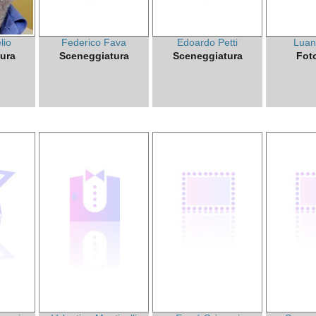
lio
Federico Fava
Edoardo Petti
Luan
ura
Sceneggiatura
Sceneggiatura
Fot