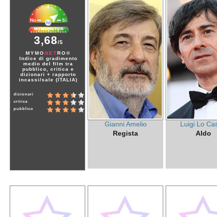
3,68
/5
MYMO
NET
RO®
Indice di gradimento
medio del film tra
pubblico, critica e
dizionari + rapporto
incassi/sale (ITALIA)
dizionari
critica
pubblico
Gianni Amelio
Luigi Lo Ca
Regista
Aldo