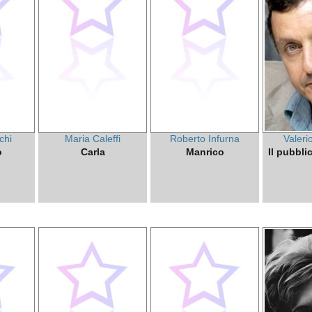
chi
Maria Caleffi
Roberto Infurna
Valeri
o
Carla
Manrico
Il pubbli