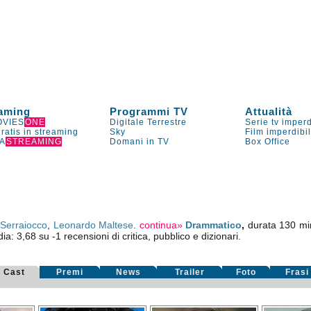
aming
Programmi TV
Attualità
VIES
ONE
Digitale Terrestre
Serie tv imperd
gratis in streaming
Sky
Film imperdibi
A
STREAMING
Domani in TV
Box Office
Serraiocco
,
Leonardo Maltese
.
continua»
Drammatico
,
durata 130 min
dia:
3,68
su
-1
recensioni di critica, pubblico e dizionari.
Cast
Premi
News
Trailer
Foto
Frasi