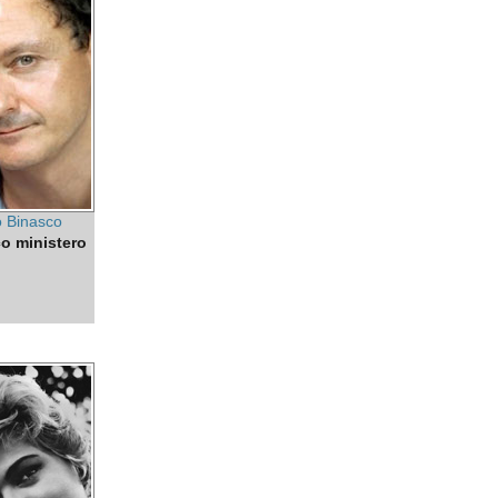
o Binasco
co ministero