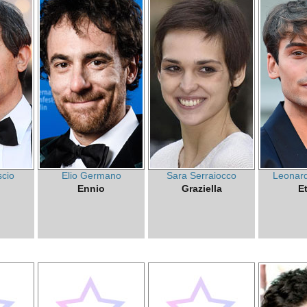
scio
Elio Germano
Sara Serraiocco
Leonard
Ennio
Graziella
E