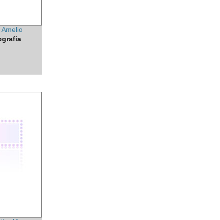
 Amelio
ografia