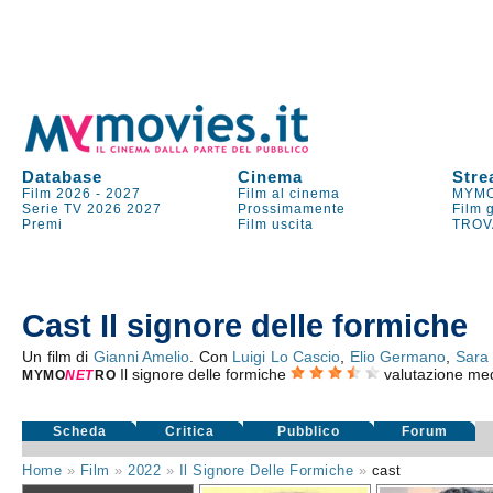
Database
Cinema
Stre
Film 2026
-
2027
Film al cinema
MYMO
Serie TV
2026
2027
Prossimamente
Film 
Premi
Film uscita
TROV
Cast Il signore delle formiche
Un film di
Gianni Amelio
. Con
Luigi Lo Cascio
,
Elio Germano
,
Sara 
Il signore delle formiche
valutazione me
MYMO
NE
T
RO
Scheda
Critica
Pubblico
Forum
Home
»
Film
»
2022
»
Il Signore Delle Formiche
»
cast