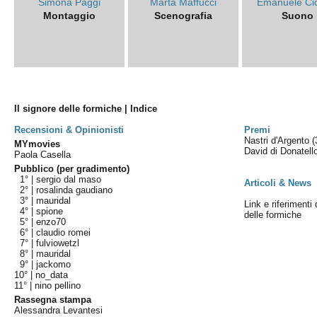
Simona Paggi
Marta Maffucci
Emanuele Ci
Montaggio
Scenografia
Suono
Il signore delle formiche | Indice
Recensioni & Opinionisti
Premi
Nastri d'Argento
(
MYmovies
David di Donatel
Paola Casella
Pubblico (per gradimento)
1° |
sergio dal maso
Articoli & News
2° |
rosalinda gaudiano
3° |
mauridal
Link e riferimenti 
4° |
spione
delle formiche
5° |
enzo70
6° |
claudio romei
7° |
fulviowetzl
8° |
mauridal
9° |
jackomo
10° |
no_data
11° |
nino pellino
Rassegna stampa
Alessandra Levantesi