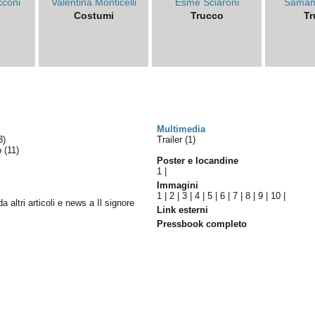
cconi
Valentina Monticelli
Esmé Sciaroni
Saman
Costumi
Trucco
Tr
Multimedia
3)
Trailer (1)
lo
(11)
Poster e locandine
1
|
Immagini
1
|
2
|
3
|
4
|
5
|
6
|
7
|
8
|
9
|
10
|
da altri articoli e news a Il signore
Link esterni
Pressbook completo