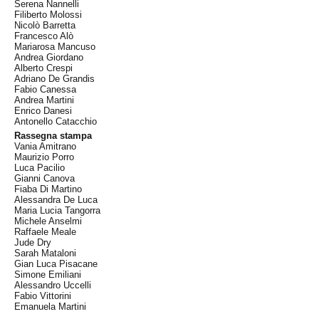
Serena Nannelli
Filiberto Molossi
Nicolò Barretta
Francesco Alò
Mariarosa Mancuso
Andrea Giordano
Alberto Crespi
Adriano De Grandis
Fabio Canessa
Andrea Martini
Enrico Danesi
Antonello Catacchio
Rassegna stampa
Vania Amitrano
Maurizio Porro
Luca Pacilio
Gianni Canova
Fiaba Di Martino
Alessandra De Luca
Maria Lucia Tangorra
Michele Anselmi
Raffaele Meale
Jude Dry
Sarah Mataloni
Gian Luca Pisacane
Simone Emiliani
Alessandro Uccelli
Fabio Vittorini
Emanuela Martini