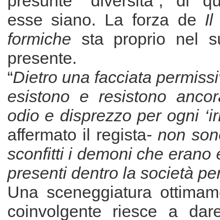
presunte “diversità”, di q
esse siano. La forza de
Il
formiche
sta proprio nel s
presente.
“
Dietro una facciata permissi
esistono e resistono anco
odio e disprezzo per ogni ‘i
affermato il regista
- non son
sconfitti i demoni che erano 
presenti dentro la società pe
Una sceneggiatura ottimame
coinvolgente riesce a dar