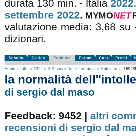
durata 130 min. - Italia
2022
settembre 2022
.
MYMO
NE
T
valutazione media:
3,68
su
dizionari.
Scheda
Critica
Pubblico
Forum
Cast
Premi
Home
»
Film
»
2022
»
Il Signore Delle Formiche
»
Pubblico
»
16928
la normalità dell''intol
di sergio dal maso
Feedback: 9452 |
altri com
recensioni di sergio dal m