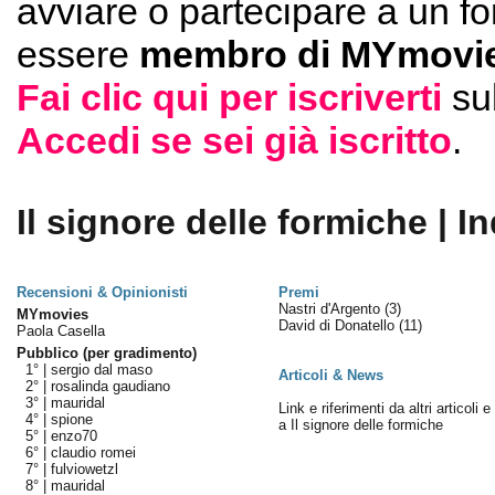
avviare o partecipare a un f
essere
membro di MYmovie
Fai clic qui per iscriverti
su
Accedi se sei già iscritto
.
Il signore delle formiche | I
Recensioni & Opinionisti
Premi
Nastri d'Argento
(3)
MYmovies
David di Donatello
(11)
Paola Casella
Pubblico (per gradimento)
1° |
sergio dal maso
Articoli & News
2° |
rosalinda gaudiano
3° |
mauridal
Link e riferimenti da altri articoli 
4° |
spione
a Il signore delle formiche
5° |
enzo70
6° |
claudio romei
7° |
fulviowetzl
8° |
mauridal