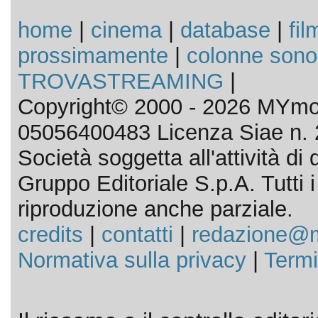
home
|
cinema
|
database
|
fil
prossimamente
|
colonne sono
TROVASTREAMING
|
Copyright© 2000 - 2026 MYmov
05056400483 Licenza Siae n. 
Società soggetta all'attività d
Gruppo Editoriale S.p.A. Tutti i d
riproduzione anche parziale.
credits
|
contatti
|
redazione@m
Normativa sulla privacy
|
Termi