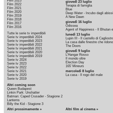
Film 2023
giovedì 23 luglio
Film 2022
Terapia di famiglia
Film 2021
Blue
Film 2020
Deep Water - Incubo dagli abissi
Film 2019
A New Dawn
Film 2018
giovedì 16 luglio
Film 2017
Odissea
Film 2016
Agent of Happiness - Il Bhutan e 
Tutte le serie tv imperdibili
lunedì 13 luglio
Serie tv imperdibili 2024
Lupin III - Il castello di Cagliostr
Serie tv imperdibili 2023
La casa dalle finestre che ridono
Serie tv imperdibili 2022
The Doors
Serie tv imperdibili 2021
giovedì 9 luglio
Serie tv imperdibili 2020
L'Hangar Rosso
Serie tv imperdibili 2019
Il mondo oltre
Serie tv 2024
Election Day
Serie tv 2023
165' Mineurs
Serie tv 2022
Serie tv 2021
mercoledì 8 luglio
Serie tv 2020
La casa - Il rogo del male
Serie tv 2019
Altri coming soon
Queen Budapest
Linkin Park: Unshatter
Batman: Caped Crusader - Stagione 2
Lanterns
Billy the Kid - Stagione 3
Altri prossimamente »
Altri film al cinema »