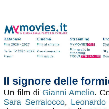
Database
Cinema
Streaming
Pr
Film 2026
-
2027
Film al cinema
MYMOVIES
ONE
Digi
Film gratis in
Serie TV
2026
2027
Prossimamente
Sky
streaming
Premi
Film uscita
TROVA
STREAMING
Dom
Il signore delle form
Un film di
Gianni Amelio
. C
Sara Serraiocco
,
Leonardo