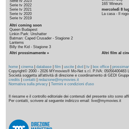
Serie tv 2023
165' Mineurs
Serie tv 2022
Serie tv 2021
mercoledì 8 lug
Serie tv 2020
La casa - Il rog
Serie tv 2019
Altri coming soon
Queen Budapest
Linkin Park: Unshatter
Batman: Caped Crusader - Stagione 2
Lanterns
Billy the Kid - Stagione 3
Altri prossimamente »
Altri film al ci
home
|
cinema
|
database
|
film
|
uscite
|
dvd
|
tv
|
box office
|
prossima
Copyright© 2000 - 2026 MYmovies® Mo-Net s.r.l. P.IVA: 05056400483 L
Società soggetta all'attività di direzione e coordinamento di GEDI Gruppo E
credits
|
contatti
|
redazione@mymovies.it
Normativa sulla privacy
|
Termini e condizioni d'uso
Il riesame e il controllo editoriale dei contenuti del presente sito sono a
Per contatti, scrivere al seguente indirizzo email: live@mymovies.it