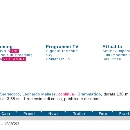
aming
Programmi TV
Attualità
VIES
ONE
Digitale Terrestre
Serie tv imperd
gratis in streaming
Sky
Film imperdibi
A
STREAMING
Domani in TV
Box Office
Serraiocco
,
Leonardo Maltese
.
continua»
Drammatico
,
durata 130 min
dia:
3,68
su
-1
recensioni di critica, pubblico e dizionari.
Cast
Premi
News
Trailer
Foto
Frasi
»
1688593