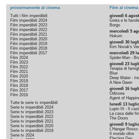
prossimamente al cinema
Film al cinema
Tutti i film imperdibili
giovedì 6 agos
Film imperdibili 2024
Greta e le favol
Film imperdibili 2023
Borgo
Film imperdibili 2022
mercoledì 5 ag
Film imperdibili 2021
Hokum
Film imperdibili 2020
giovedì 30 lugl
Film imperdibili 2019
Kim Novak's Ver
Film imperdibili 2018
Film imperdibili 2017
mercoledì 29 lu
Film 2024
Spider-Man - B
Film 2023
giovedì 23 lugl
Film 2022
Terapia di famigl
Film 2021
Blue
Film 2020
Deep Water - Inc
Film 2019
A New Dawn
Film 2018
giovedì 16 lugl
Film 2017
Odissea
Film 2016
Agent of Happine
Tutte le serie tv imperdibili
lunedì 13 lugli
Serie tv imperdibili 2024
Lupin III - Il cas
Serie tv imperdibili 2023
La casa dalle fi
Serie tv imperdibili 2022
The Doors
Serie tv imperdibili 2021
giovedì 9 lugli
Serie tv imperdibili 2020
L'Hangar Rosso
Serie tv imperdibili 2019
Il mondo oltre
Serie tv 2024
Election Day