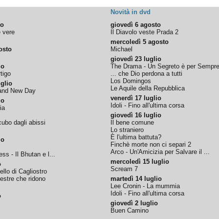
Novità in dvd
to
giovedì 6 agosto
e vere
Il Diavolo veste Prada 2
mercoledì 5 agosto
osto
Michael
giovedì 23 luglio
io
The Drama - Un Segreto è per Sempr
tigo
... che Dio perdona a tutti
Los Domingos
glio
Le Aquile della Repubblica
rand New Day
venerdì 17 luglio
io
Idoli - Fino all'ultima corsa
ia
giovedì 16 luglio
ubo dagli abissi
Il bene comune
Lo straniero
È l'ultima battuta?
io
Finchè morte non ci separi 2
Arco - Un'Amicizia per Salvare il ...
ss - Il Bhutan e l...
mercoledì 15 luglio
o
Scream 7
tello di Cagliostro
nestre che ridono
martedì 14 luglio
Lee Cronin - La mummia
Idoli - Fino all'ultima corsa
o
giovedì 2 luglio
Buen Camino