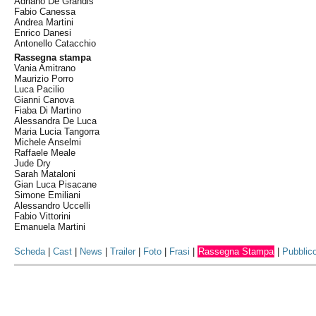
Adriano De Grandis
Fabio Canessa
Andrea Martini
Enrico Danesi
Antonello Catacchio
Rassegna stampa
Vania Amitrano
Maurizio Porro
Luca Pacilio
Gianni Canova
Fiaba Di Martino
Alessandra De Luca
Maria Lucia Tangorra
Michele Anselmi
Raffaele Meale
Jude Dry
Sarah Mataloni
Gian Luca Pisacane
Simone Emiliani
Alessandro Uccelli
Fabio Vittorini
Emanuela Martini
Scheda
|
Cast
|
News
|
Trailer
|
Foto
|
Frasi
|
Rassegna Stampa
|
Pubblic