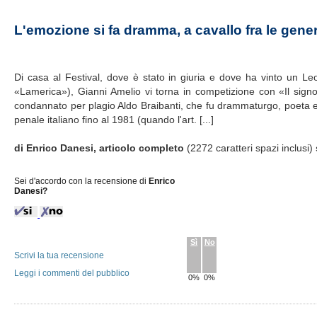
L'emozione si fa dramma, a cavallo fra le gene
Di casa al Festival, dove è stato in giuria e dove ha vinto un Le
«Lamerica»), Gianni Amelio vi torna in competizione con «Il signo
condannato per plagio Aldo Braibanti, che fu drammaturgo, poeta e m
penale italiano fino al 1981 (quando l'art. [...]
di Enrico Danesi, articolo completo
(2272 caratteri spazi inclusi)
Sei d'accordo con la recensione di
Enrico
Danesi?
Sì
No
Scrivi la tua recensione
Leggi i commenti del pubblico
0%
0%