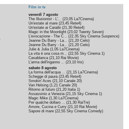
Film in tv
venerdì 7 agosto
The Illusionist - L'...
(
23,05
La7Cinema
)
Un'estate al mare
(
23,45
Rete4
)
Un'estate ai Caraibi
(
21,30
Rete4
)
Magic in the Moonlight
(
23,02
Twenty Seven
)
L'evocazione - The C...
(
22,35
Sky Cinema Suspence
)
e
Jeanne Du Barry - La...
(
21,20
Cielo
)
Jeanne Du Barry - La...
(
21,20
Cielo
)
Julie & Julia
(
1,05
La7Cinema
)
La vita è una cosa m...
(
22,55
Sky Cinema 1
)
Casablanca
(
21,10
Rai Movie
)
L'arma dell'inganno ...
(
23,10
Iris
)
sabato 8 agosto
La forma dell'acqua ...
(
21,15
La7Cinema
)
Schegge di paura
(
23,45
Rete4
)
Smokin' Aces
(
21,10
Canale 20
)
Van Helsing
(
1,21
Canale 20
)
Ritorno al futuro
(
21,20
Italia 1
)
Assassinio a Venezia
(
21,15
Sky Cinema 1
)
Magic Mike
(
1,30
La7Cinema
)
Per qualche dollaro ...
(
21,30
RaiTre
)
Amore, Cucina e Curry
(
21,10
Rai Movie
)
Sapore di mare
(
22,55
Sky Cinema Comedy
)