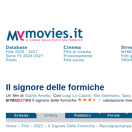
Database
Cinema
Stre
Film 2026
-
2027
Film al cinema
MYMO
Serie TV
2026
2027
Prossimamente
Film 
Premi
Film uscita
TROV
Il signore delle formiche
Un film di
Gianni Amelio
. Con
Luigi Lo Cascio
,
Elio Germano
,
Sara 
Il signore delle formiche
valutazione me
MYMO
NE
T
RO
Scheda
Critica
Pubblico
Forum
Home
»
Film
»
2022
»
Il Signore Delle Formiche
»
Rassegnastampa