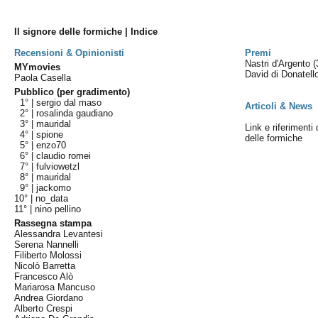
Il signore delle formiche | Indice
Recensioni & Opinionisti
Premi
Nastri d'Argento
(
MYmovies
David di Donatel
Paola Casella
Pubblico (per gradimento)
1° |
sergio dal maso
Articoli & News
2° |
rosalinda gaudiano
3° |
mauridal
Link e riferimenti 
4° |
spione
delle formiche
5° |
enzo70
6° |
claudio romei
7° |
fulviowetzl
8° |
mauridal
9° |
jackomo
10° |
no_data
11° |
nino pellino
Rassegna stampa
Alessandra Levantesi
Serena Nannelli
Filiberto Molossi
Nicolò Barretta
Francesco Alò
Mariarosa Mancuso
Andrea Giordano
Alberto Crespi