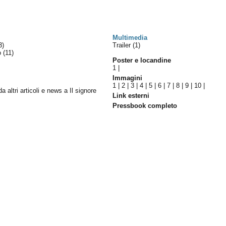
Multimedia
3)
Trailer (1)
lo
(11)
Poster e locandine
1
|
Immagini
1
|
2
|
3
|
4
|
5
|
6
|
7
|
8
|
9
|
10
|
da altri articoli e news a Il signore
Link esterni
Pressbook completo