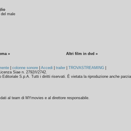
lio
o del male
nema »
Altri film in dvd »
mente
|
colonne sonore
|
Accedi
|
trailer
|
TROVASTREAMING
|
icenza Siae n. 2792/I/2742.
ditoriale S.p.A. Tutti i diritti riservati. È vietata la riproduzione anche parzia
ffidati al team di MYmovies e al direttore responsabile.