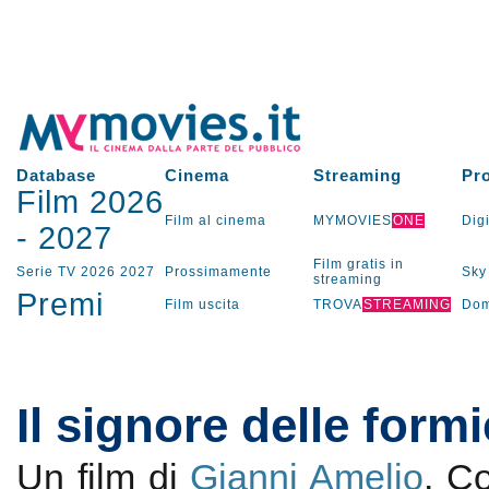
Database
Cinema
Streaming
Pr
Film 2026
Film al cinema
MYMOVIES
ONE
Digi
-
2027
Film gratis in
Serie TV
2026
2027
Prossimamente
Sky
streaming
Premi
Film uscita
TROVA
STREAMING
Dom
Il signore delle form
Un film di
Gianni Amelio
. C