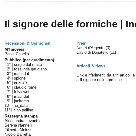
Il signore delle formiche | I
Recensioni & Opinionisti
Premi
Nastri d'Argento
(3)
MYmovies
David di Donatello
(11)
Paola Casella
Pubblico (per gradimento)
1° |
sergio dal maso
Articoli & News
2° |
rosalinda gaudiano
3° |
mauridal
Link e riferimenti da altri articoli 
4° |
spione
a Il signore delle formiche
5° |
enzo70
6° |
claudio romei
7° |
fulviowetzl
8° |
mauridal
9° |
jackomo
10° |
no_data
11° |
nino pellino
Rassegna stampa
Alessandra Levantesi
Serena Nannelli
Filiberto Molossi
Nicolò Barretta