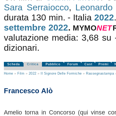
Sara Serraiocco
,
Leonardo
durata 130 min. - Italia
2022
settembre 2022
.
MYMO
NE
T
valutazione media:
3,68
su
dizionari.
Scheda
Critica
Pubblico
Forum
Cast
Premi
Home
»
Film
»
2022
»
Il Signore Delle Formiche
»
Rassegnastampa
Francesco Alò
Amelio torna in Concorso (qui vinse co