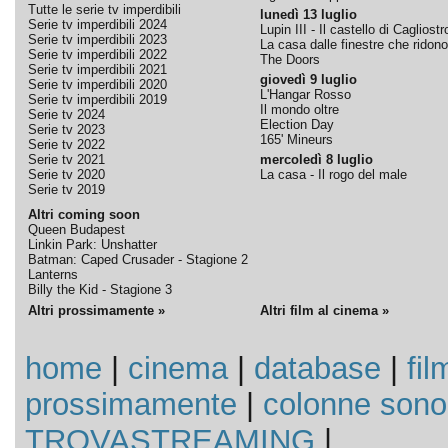
Tutte le serie tv imperdibili
lunedì 13 luglio
Serie tv imperdibili 2024
Lupin III - Il castello di Cagliostr
Serie tv imperdibili 2023
La casa dalle finestre che ridono
Serie tv imperdibili 2022
The Doors
Serie tv imperdibili 2021
giovedì 9 luglio
Serie tv imperdibili 2020
L'Hangar Rosso
Serie tv imperdibili 2019
Il mondo oltre
Serie tv 2024
Election Day
Serie tv 2023
165' Mineurs
Serie tv 2022
Serie tv 2021
mercoledì 8 luglio
Serie tv 2020
La casa - Il rogo del male
Serie tv 2019
Altri coming soon
Queen Budapest
Linkin Park: Unshatter
Batman: Caped Crusader - Stagione 2
Lanterns
Billy the Kid - Stagione 3
Altri prossimamente »
Altri film al cinema »
home
|
cinema
|
database
|
fil
prossimamente
|
colonne sono
TROVASTREAMING
|