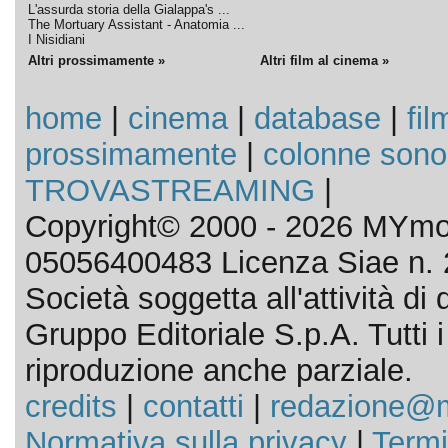
L'assurda storia della Gialappa's ...
The Mortuary Assistant - Anatomia ...
I Nisidiani
Altri prossimamente »
Altri film al cinema »
home
|
cinema
|
database
|
fil
prossimamente
|
colonne sono
TROVASTREAMING
|
Copyright© 2000 - 2026 MYmov
05056400483 Licenza Siae n. 
Società soggetta all'attività d
Gruppo Editoriale S.p.A. Tutti i d
riproduzione anche parziale.
credits
|
contatti
|
redazione@m
Normativa sulla privacy
|
Termi