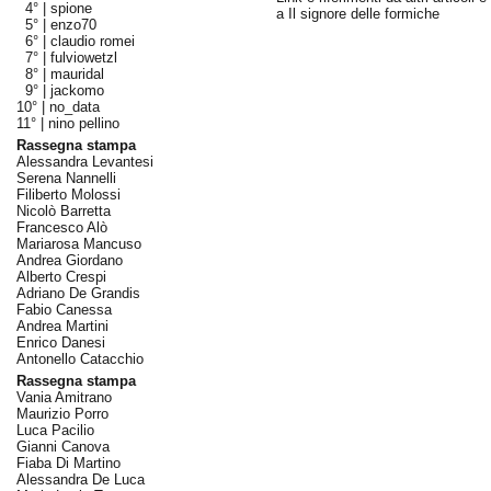
4° |
spione
a Il signore delle formiche
5° |
enzo70
6° |
claudio romei
7° |
fulviowetzl
8° |
mauridal
9° |
jackomo
10° |
no_data
11° |
nino pellino
Rassegna stampa
Alessandra Levantesi
Serena Nannelli
Filiberto Molossi
Nicolò Barretta
Francesco Alò
Mariarosa Mancuso
Andrea Giordano
Alberto Crespi
Adriano De Grandis
Fabio Canessa
Andrea Martini
Enrico Danesi
Antonello Catacchio
Rassegna stampa
Vania Amitrano
Maurizio Porro
Luca Pacilio
Gianni Canova
Fiaba Di Martino
Alessandra De Luca