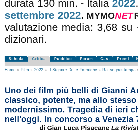
durata 130 min. - Italia
2022
settembre 2022
.
MYMO
NE
T
valutazione media:
3,68
su
dizionari.
Scheda
Critica
Pubblico
Forum
Cast
Premi
Home
»
Film
»
2022
»
Il Signore Delle Formiche
»
Rassegnastampa
Uno dei film più belli di Gianni 
classico, potente, ma allo stess
modernissimo. Tragedia di ieri c
nell'oggi. In concorso a Venezia 
di Gian Luca Pisacane
La Rivis