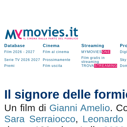
Database
Cinema
Streaming
Pr
Film 2026
-
2027
Film al cinema
MYMOVIES
ONE
Digi
Film gratis in
Serie TV
2026
2027
Prossimamente
Sky
streaming
Premi
Film uscita
TROVA
STREAMING
Dom
Il signore delle form
Un film di
Gianni Amelio
. C
Sara Serraiocco
,
Leonardo