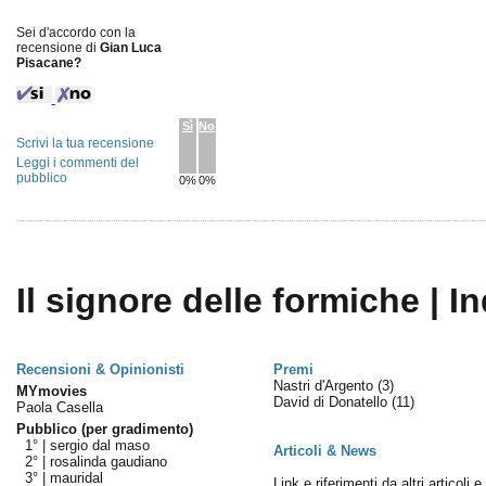
Sei d'accordo con la
recensione di
Gian Luca
Pisacane?
Sì
No
Scrivi la tua recensione
Leggi i commenti del
pubblico
0%
0%
Il signore delle formiche | I
Recensioni & Opinionisti
Premi
Nastri d'Argento
(3)
MYmovies
David di Donatello
(11)
Paola Casella
Pubblico (per gradimento)
1° |
sergio dal maso
Articoli & News
2° |
rosalinda gaudiano
3° |
mauridal
Link e riferimenti da altri articoli 