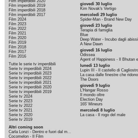
Film imperdibili 2020
giovedì 30 luglio
Film imperdibili 2019
Kim Novak's Vertigo
Film imperdibili 2018
Film imperdibili 2017
mercoledì 29 luglio
Film 2024
Spider-Man - Brand New Day
Film 2023
giovedì 23 luglio
Film 2022
Terapia di famiglia
Film 2021
Blue
Film 2020
Deep Water - Incubo dagli abissi
Film 2019
A New Dawn
Film 2018
giovedì 16 luglio
Film 2017
Odissea
Film 2016
Agent of Happiness - Il Bhutan e 
Tutte le serie tv imperdibili
lunedì 13 luglio
Serie tv imperdibili 2024
Lupin III - Il castello di Cagliostr
Serie tv imperdibili 2023
La casa dalle finestre che ridono
Serie tv imperdibili 2022
The Doors
Serie tv imperdibili 2021
giovedì 9 luglio
Serie tv imperdibili 2020
L'Hangar Rosso
Serie tv imperdibili 2019
Il mondo oltre
Serie tv 2024
Election Day
Serie tv 2023
165' Mineurs
Serie tv 2022
Serie tv 2021
mercoledì 8 luglio
Serie tv 2020
La casa - Il rogo del male
Serie tv 2019
Altri coming soon
Carla Lonzi - Dentro e fuori dal m...
Cocomelon - Il Film