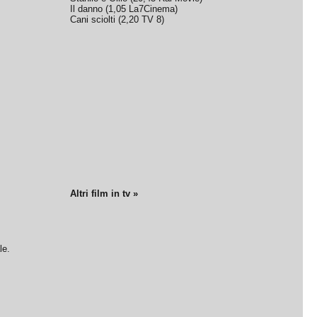
Il danno
(
1,05
La7Cinema
)
Cani sciolti
(
2,20
TV 8
)
Altri film in tv »
le.