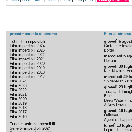
prossimamente al cinema
Film al cinema
Tutti i film imperdibili
giovedì 6 agos
Film imperdibili 2024
Greta e le favol
Film imperdibili 2023
Borgo
Film imperdibili 2022
mercoledì 5 ag
Film imperdibili 2021
Hokum
Film imperdibili 2020
giovedì 30 lugl
Film imperdibili 2019
Kim Novak's Ver
Film imperdibili 2018
Film imperdibili 2017
mercoledì 29 lu
Film 2024
Spider-Man - B
Film 2023
giovedì 23 lugl
Film 2022
Terapia di famigl
Film 2021
Blue
Film 2020
Deep Water - Inc
Film 2019
A New Dawn
Film 2018
giovedì 16 lugl
Film 2017
Odissea
Film 2016
Agent of Happine
Tutte le serie tv imperdibili
lunedì 13 lugli
Serie tv imperdibili 2024
Lupin III - Il cas