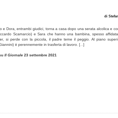
di Stef
rio e Dora, entrambi giudici, torna a casa dopo una serata alcolica e con
iccardo Scamarcio) e Sara che hanno una bambina, spesso affidata a
r, si perde con la piccola, il padre teme il peggio. Al piano super
nini) è perennemente in trasferta di lavoro. [...]
su
Il Giornale
23 settembre 2021