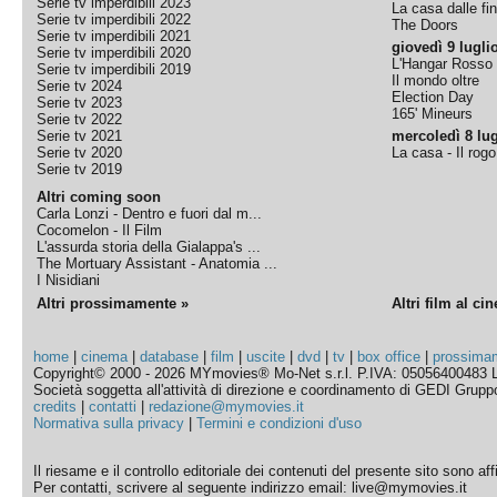
Serie tv imperdibili 2023
La casa dalle fi
Serie tv imperdibili 2022
The Doors
Serie tv imperdibili 2021
giovedì 9 lugli
Serie tv imperdibili 2020
L'Hangar Rosso
Serie tv imperdibili 2019
Il mondo oltre
Serie tv 2024
Election Day
Serie tv 2023
165' Mineurs
Serie tv 2022
Serie tv 2021
mercoledì 8 lug
Serie tv 2020
La casa - Il rog
Serie tv 2019
Altri coming soon
Carla Lonzi - Dentro e fuori dal m...
Cocomelon - Il Film
L'assurda storia della Gialappa's ...
The Mortuary Assistant - Anatomia ...
I Nisidiani
Altri prossimamente »
Altri film al ci
home
|
cinema
|
database
|
film
|
uscite
|
dvd
|
tv
|
box office
|
prossima
Copyright© 2000 - 2026 MYmovies® Mo-Net s.r.l. P.IVA: 05056400483 L
Società soggetta all'attività di direzione e coordinamento di GEDI Gruppo E
credits
|
contatti
|
redazione@mymovies.it
Normativa sulla privacy
|
Termini e condizioni d'uso
Il riesame e il controllo editoriale dei contenuti del presente sito sono a
Per contatti, scrivere al seguente indirizzo email: live@mymovies.it