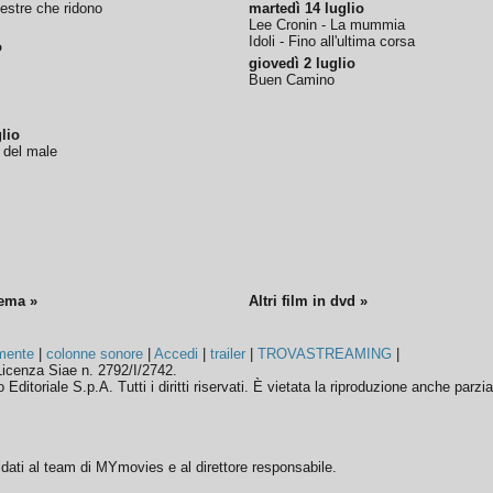
nestre che ridono
martedì 14 luglio
Lee Cronin - La mummia
Idoli - Fino all'ultima corsa
o
giovedì 2 luglio
Buen Camino
lio
o del male
nema »
Altri film in dvd »
mente
|
colonne sonore
|
Accedi
|
trailer
|
TROVASTREAMING
|
icenza Siae n. 2792/I/2742.
ditoriale S.p.A. Tutti i diritti riservati. È vietata la riproduzione anche parzia
ffidati al team di MYmovies e al direttore responsabile.