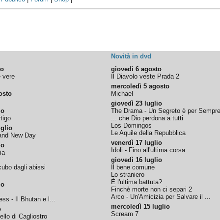
Novità in dvd
to
giovedì 6 agosto
e vere
Il Diavolo veste Prada 2
mercoledì 5 agosto
osto
Michael
giovedì 23 luglio
io
The Drama - Un Segreto è per Sempr
tigo
... che Dio perdona a tutti
Los Domingos
glio
Le Aquile della Repubblica
rand New Day
venerdì 17 luglio
io
Idoli - Fino all'ultima corsa
ia
giovedì 16 luglio
ubo dagli abissi
Il bene comune
Lo straniero
È l'ultima battuta?
io
Finchè morte non ci separi 2
Arco - Un'Amicizia per Salvare il ...
ss - Il Bhutan e l...
mercoledì 15 luglio
o
Scream 7
tello di Cagliostro