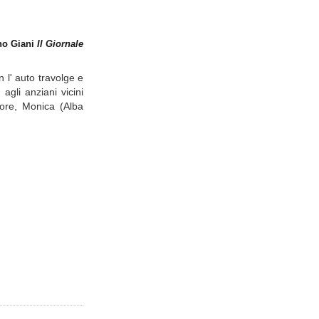
ano Giani
Il Giornale
 l' auto travolge e
gli anziani vicini
iore, Monica (Alba