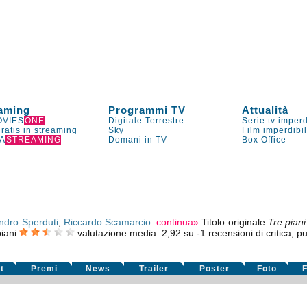
aming
Programmi TV
Attualità
VIES
ONE
Digitale Terrestre
Serie tv imperd
gratis in streaming
Sky
Film imperdibi
A
STREAMING
Domani in TV
Box Office
ndro Sperduti
,
Riccardo Scamarcio
.
continua»
Titolo originale
Tre piani
iani
valutazione media:
2,92
su
-1
recensioni di critica, pu
t
Premi
News
Trailer
Poster
Foto
F