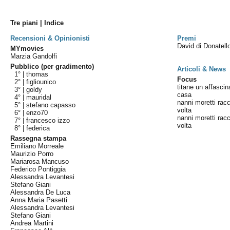
Tre piani | Indice
Recensioni & Opinionisti
Premi
David di Donatel
MYmovies
Marzia Gandolfi
Pubblico (per gradimento)
Articoli & News
1° |
thomas
Focus
2° |
figliounico
titane un affasci
3° |
goldy
casa
4° |
mauridal
nanni moretti racc
5° |
stefano capasso
volta
6° |
enzo70
nanni moretti racc
7° |
francesco izzo
volta
8° |
federica
Rassegna stampa
Emiliano Morreale
Maurizio Porro
Mariarosa Mancuso
Federico Pontiggia
Alessandra Levantesi
Stefano Giani
Alessandra De Luca
Anna Maria Pasetti
Alessandra Levantesi
Stefano Giani
Andrea Martini