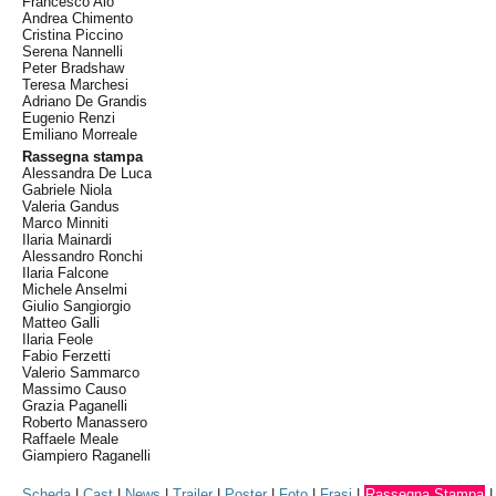
Francesco Alò
Andrea Chimento
Cristina Piccino
Serena Nannelli
Peter Bradshaw
Teresa Marchesi
Adriano De Grandis
Eugenio Renzi
Emiliano Morreale
Rassegna stampa
Alessandra De Luca
Gabriele Niola
Valeria Gandus
Marco Minniti
Ilaria Mainardi
Alessandro Ronchi
Ilaria Falcone
Michele Anselmi
Giulio Sangiorgio
Matteo Galli
Ilaria Feole
Fabio Ferzetti
Valerio Sammarco
Massimo Causo
Grazia Paganelli
Roberto Manassero
Raffaele Meale
Giampiero Raganelli
Scheda
|
Cast
|
News
|
Trailer
|
Poster
|
Foto
|
Frasi
|
Rassegna Stampa