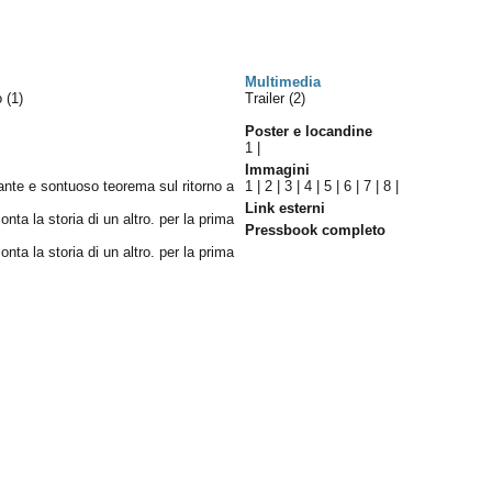
Multimedia
lo
(1)
Trailer (2)
Poster e locandine
1
|
Immagini
nante e sontuoso teorema sul ritorno a
1
|
2
|
3
|
4
|
5
|
6
|
7
|
8
|
Link esterni
onta la storia di un altro. per la prima
Pressbook completo
onta la storia di un altro. per la prima