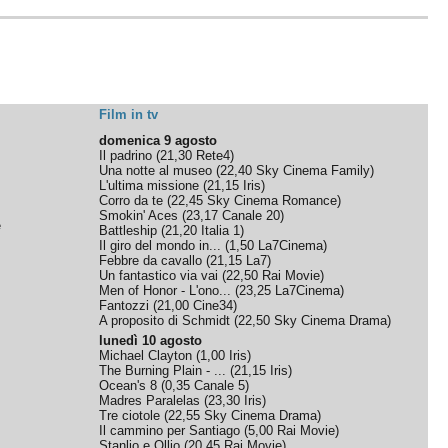
Film in tv
domenica 9 agosto
Il padrino
(
21,30
Rete4
)
Una notte al museo
(
22,40
Sky Cinema Family
)
L'ultima missione
(
21,15
Iris
)
Corro da te
(
22,45
Sky Cinema Romance
)
Smokin' Aces
(
23,17
Canale 20
)
e
Battleship
(
21,20
Italia 1
)
Il giro del mondo in...
(
1,50
La7Cinema
)
Febbre da cavallo
(
21,15
La7
)
Un fantastico via vai
(
22,50
Rai Movie
)
Men of Honor - L'ono...
(
23,25
La7Cinema
)
Fantozzi
(
21,00
Cine34
)
A proposito di Schmidt
(
22,50
Sky Cinema Drama
)
lunedì 10 agosto
Michael Clayton
(
1,00
Iris
)
The Burning Plain - ...
(
21,15
Iris
)
Ocean's 8
(
0,35
Canale 5
)
Madres Paralelas
(
23,30
Iris
)
Tre ciotole
(
22,55
Sky Cinema Drama
)
Il cammino per Santiago
(
5,00
Rai Movie
)
Stanlio e Ollio
(
20,45
Rai Movie
)