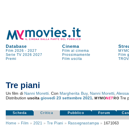
Database
Cinema
Stre
Film 2026
-
2027
Film al cinema
MYMO
Serie TV
2026
2027
Prossimamente
Film 
Premi
Film uscita
TROV
Tre piani
Un film di
Nanni Moretti
. Con
Margherita Buy
,
Nanni Moretti
,
Alessa
Distribution
uscita
giovedì 23
settembre 2021
.
Tre p
MYMO
NE
T
RO
Scheda
Critica
Pubblico
Forum
Cas
Home
»
Film
»
2021
»
Tre Piani
»
Rassegnastampa
»
1671063