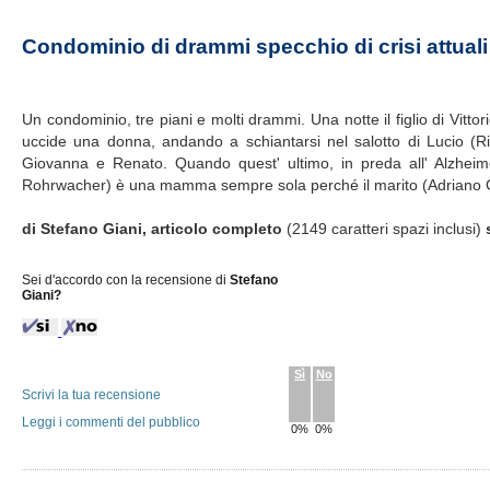
Condominio di drammi specchio di crisi attuali
Un condominio, tre piani e molti drammi. Una notte il figlio di Vitto
uccide una donna, andando a schiantarsi nel salotto di Lucio (R
Giovanna e Renato. Quando quest' ultimo, in preda all' Alzheime
Rohrwacher) è una mamma sempre sola perché il marito (Adriano Gian
di Stefano Giani, articolo completo
(2149 caratteri spazi inclusi)
Sei d'accordo con la recensione di
Stefano
Giani?
Sì
No
Scrivi la tua recensione
Leggi i commenti del pubblico
0%
0%