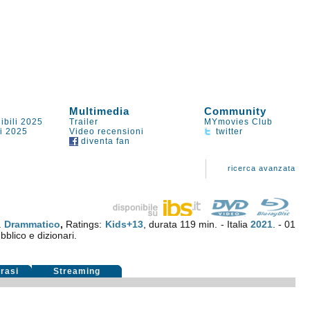
Multimedia
Community
ibili 2025
Trailer
MYmovies Club
li 2025
Video recensioni
twitter
diventa fan
ricerca avanzata
.
Drammatico
,
Ratings:
Kids+13
, durata 119 min. - Italia
2021
. - 01
bblico e dizionari.
rasi
Streaming