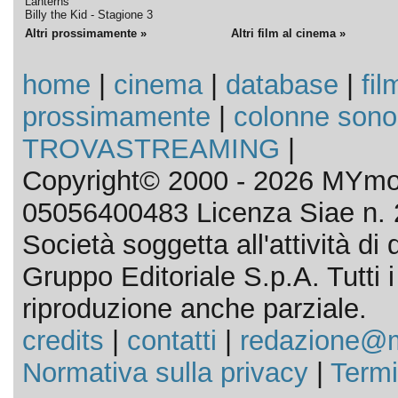
Lanterns
Billy the Kid - Stagione 3
Altri prossimamente »
Altri film al cinema »
home
|
cinema
|
database
|
fil
prossimamente
|
colonne sono
TROVASTREAMING
|
Copyright© 2000 - 2026 MYmov
05056400483 Licenza Siae n. 
Società soggetta all'attività d
Gruppo Editoriale S.p.A. Tutti i d
riproduzione anche parziale.
credits
|
contatti
|
redazione@m
Normativa sulla privacy
|
Termi