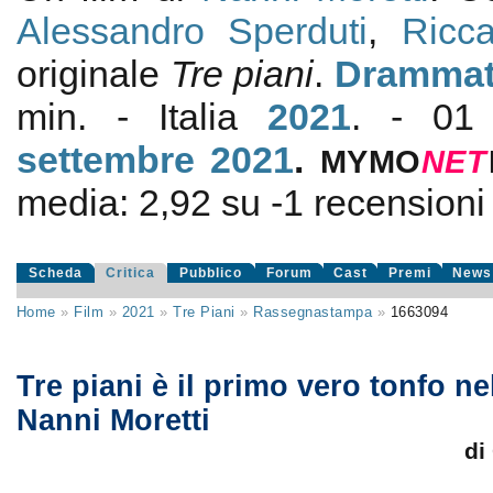
Alessandro Sperduti
,
Ricc
originale
Tre piani
.
Drammat
min. - Italia
2021
. - 01 
settembre 2021
.
MYMO
NE
T
media:
2,92
su
-1
recensioni d
Scheda
Critica
Pubblico
Forum
Cast
Premi
News
Home
»
Film
»
2021
»
Tre Piani
»
Rassegnastampa
»
1663094
Tre piani è il primo vero tonfo nel
Nanni Moretti
di