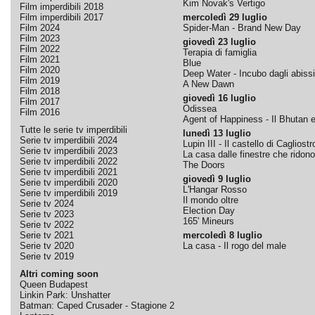
Kim Novak's Vertigo
Film imperdibili 2018
Film imperdibili 2017
mercoledì 29 luglio
Film 2024
Spider-Man - Brand New Day
Film 2023
giovedì 23 luglio
Film 2022
Terapia di famiglia
Film 2021
Blue
Film 2020
Deep Water - Incubo dagli abissi
Film 2019
A New Dawn
Film 2018
giovedì 16 luglio
Film 2017
Odissea
Film 2016
Agent of Happiness - Il Bhutan e 
Tutte le serie tv imperdibili
lunedì 13 luglio
Serie tv imperdibili 2024
Lupin III - Il castello di Cagliostr
Serie tv imperdibili 2023
La casa dalle finestre che ridono
Serie tv imperdibili 2022
The Doors
Serie tv imperdibili 2021
giovedì 9 luglio
Serie tv imperdibili 2020
L'Hangar Rosso
Serie tv imperdibili 2019
Il mondo oltre
Serie tv 2024
Election Day
Serie tv 2023
165' Mineurs
Serie tv 2022
Serie tv 2021
mercoledì 8 luglio
Serie tv 2020
La casa - Il rogo del male
Serie tv 2019
Altri coming soon
Queen Budapest
Linkin Park: Unshatter
Batman: Caped Crusader - Stagione 2