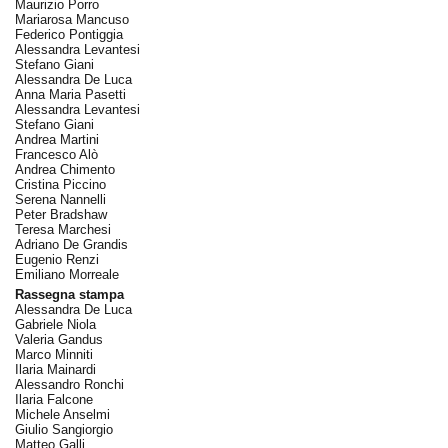
Maurizio Porro
Mariarosa Mancuso
Federico Pontiggia
Alessandra Levantesi
Stefano Giani
Alessandra De Luca
Anna Maria Pasetti
Alessandra Levantesi
Stefano Giani
Andrea Martini
Francesco Alò
Andrea Chimento
Cristina Piccino
Serena Nannelli
Peter Bradshaw
Teresa Marchesi
Adriano De Grandis
Eugenio Renzi
Emiliano Morreale
Rassegna stampa
Alessandra De Luca
Gabriele Niola
Valeria Gandus
Marco Minniti
Ilaria Mainardi
Alessandro Ronchi
Ilaria Falcone
Michele Anselmi
Giulio Sangiorgio
Matteo Galli