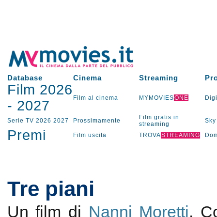
Database
Cinema
Streaming
Pr
Film 2026
Film al cinema
MYMOVIES
ONE
Digi
-
2027
Film gratis in
Serie TV
2026
2027
Prossimamente
Sky
streaming
Premi
Film uscita
TROVA
STREAMING
Dom
Tre piani
Un film di
Nanni Moretti
. 