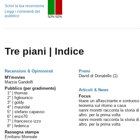
Scrivi la tua recensione
Leggi i commenti del
pubblico
50%
50%
Tre piani | Indice
Recensioni & Opinionisti
Premi
David di Donatello
(1)
MYmovies
Marzia Gandolfi
Pubblico (per gradimento)
Articoli & News
1° |
thomas
Focus
2° |
figliounico
titane un affascinante e sontuoso
3° |
goldy
teorema sul ritorno a casa
4° |
mauridal
nanni moretti racconta la storia di
5° |
stefano capasso
altro. per la prima volta
6° |
enzo70
nanni moretti racconta la storia di
7° |
francesco izzo
altro. per la prima volta
8° |
federica
Rassegna stampa
Emiliano Morreale