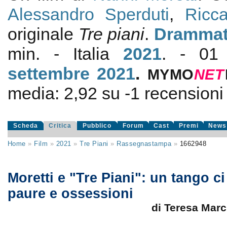
Alessandro Sperduti
,
Ricc
originale
Tre piani
.
Drammat
min. - Italia
2021
. - 01 
settembre 2021
.
MYMO
NE
T
media:
2,92
su
-1
recensioni d
Scheda
Critica
Pubblico
Forum
Cast
Premi
News
Home
»
Film
»
2021
»
Tre Piani
»
Rassegnastampa
»
1662948
Moretti e "Tre Piani": un tango ci 
paure e ossessioni
di Teresa Mar