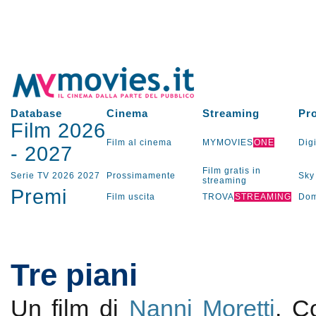
Database
Cinema
Streaming
Pr
Film 2026
Film al cinema
MYMOVIES
ONE
Digi
-
2027
Film gratis in
Serie TV
2026
2027
Prossimamente
Sky
streaming
Premi
Film uscita
TROVA
STREAMING
Dom
Tre piani
Un film di
Nanni Moretti
. 