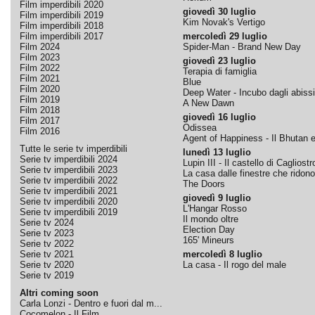
Film imperdibili 2020
giovedì 30 luglio
Film imperdibili 2019
Kim Novak's Vertigo
Film imperdibili 2018
Film imperdibili 2017
mercoledì 29 luglio
Film 2024
Spider-Man - Brand New Day
Film 2023
giovedì 23 luglio
Film 2022
Terapia di famiglia
Film 2021
Blue
Film 2020
Deep Water - Incubo dagli abissi
Film 2019
A New Dawn
Film 2018
giovedì 16 luglio
Film 2017
Odissea
Film 2016
Agent of Happiness - Il Bhutan e 
Tutte le serie tv imperdibili
lunedì 13 luglio
Serie tv imperdibili 2024
Lupin III - Il castello di Cagliostr
Serie tv imperdibili 2023
La casa dalle finestre che ridono
Serie tv imperdibili 2022
The Doors
Serie tv imperdibili 2021
giovedì 9 luglio
Serie tv imperdibili 2020
L'Hangar Rosso
Serie tv imperdibili 2019
Il mondo oltre
Serie tv 2024
Election Day
Serie tv 2023
165' Mineurs
Serie tv 2022
Serie tv 2021
mercoledì 8 luglio
Serie tv 2020
La casa - Il rogo del male
Serie tv 2019
Altri coming soon
Carla Lonzi - Dentro e fuori dal m...
Cocomelon - Il Film