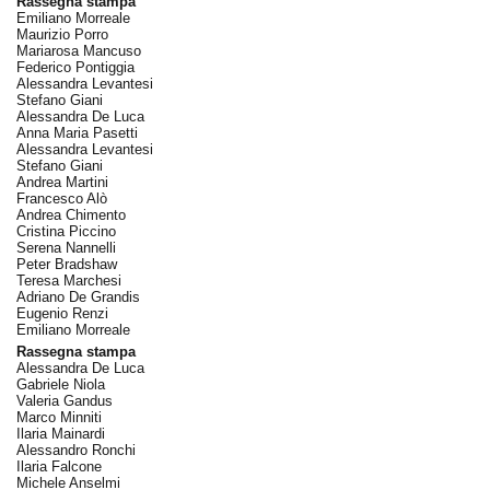
Rassegna stampa
Emiliano Morreale
Maurizio Porro
Mariarosa Mancuso
Federico Pontiggia
Alessandra Levantesi
Stefano Giani
Alessandra De Luca
Anna Maria Pasetti
Alessandra Levantesi
Stefano Giani
Andrea Martini
Francesco Alò
Andrea Chimento
Cristina Piccino
Serena Nannelli
Peter Bradshaw
Teresa Marchesi
Adriano De Grandis
Eugenio Renzi
Emiliano Morreale
Rassegna stampa
Alessandra De Luca
Gabriele Niola
Valeria Gandus
Marco Minniti
Ilaria Mainardi
Alessandro Ronchi
Ilaria Falcone
Michele Anselmi