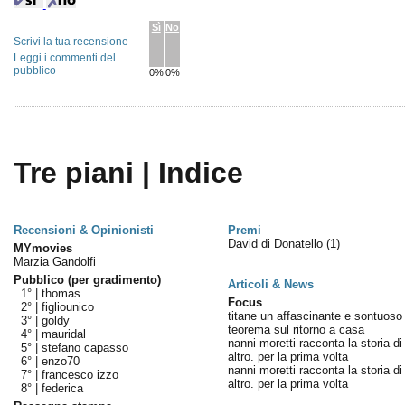
Sì
No
Scrivi la tua recensione
Leggi i commenti del
pubblico
0%
0%
Tre piani | Indice
Recensioni & Opinionisti
Premi
David di Donatello
(1)
MYmovies
Marzia Gandolfi
Pubblico (per gradimento)
Articoli & News
1° |
thomas
Focus
2° |
figliounico
titane un affascinante e sontuoso
3° |
goldy
teorema sul ritorno a casa
4° |
mauridal
nanni moretti racconta la storia di
5° |
stefano capasso
altro. per la prima volta
6° |
enzo70
nanni moretti racconta la storia di
7° |
francesco izzo
altro. per la prima volta
8° |
federica