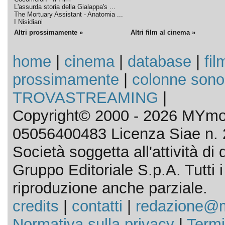
L'assurda storia della Gialappa's ...
The Mortuary Assistant - Anatomia ...
I Nisidiani
Altri prossimamente »
Altri film al cinema »
home
|
cinema
|
database
|
fil
prossimamente
|
colonne sono
TROVASTREAMING
|
Copyright© 2000 - 2026 MYmov
05056400483 Licenza Siae n. 
Società soggetta all'attività d
Gruppo Editoriale S.p.A. Tutti i d
riproduzione anche parziale.
credits
|
contatti
|
redazione@m
Normativa sulla privacy
|
Termi