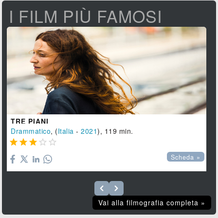
I FILM PIÙ FAMOSI
TRE PIANI
Drammatico
, (
Italia
-
2021
), 119 min.





Scheda »
Vai alla filmografia completa »