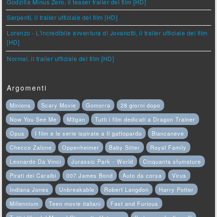
Godzilla Minus Zero, il teaser trailer del film [HD]
Serpenti, il trailer ufficiale del film [HD]
Lorenzo - L'incredibile avventura di Jovanotti, il trailer ufficiale del film
[HD]
Normal, il trailer ufficiale del film [HD]
Argomenti
Minions
Scary Movie
Gomorra
28 giorni dopo
Now You See Me
M3gan
Tutti i film dedicati a Dragon Trainer
Opus
I film e le serie ispirate a Il gattopardo
Biancaneve
Checco Zalone
Oppenheimer
Baby Sitter
Royal Family
Leonardo Da Vinci
Jurassic Park - World
Cinquanta sfumature
Pirati dei Caraibi
007 James Bond
Auto da corsa
Virus
Indiana Jones
Unbreakable
Robert Langdon
Harry Potter
Millennium
Teen movie italiani
Fast and Furious