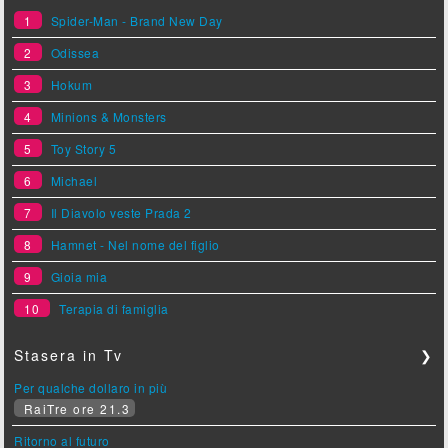
1
Spider-Man - Brand New Day
2
Odissea
3
Hokum
4
Minions & Monsters
5
Toy Story 5
6
Michael
7
Il Diavolo veste Prada 2
8
Hamnet - Nel nome del figlio
9
Gioia mia
10
Terapia di famiglia
Stasera in Tv
❯
Per qualche dollaro in più
RaiTre ore 21.3
Ritorno al futuro