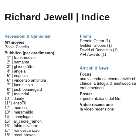
Richard Jewell | Indice
Recensioni & Opinionisti
Premi
Premio Oscar
(1)
MYmovies
Golden Globes
(1)
Paola Casella
David di Donatello
(1)
Pubblico (per gradimento)
AFI Awards
(1)
1° |
frankmoovie
2° |
samanta
3° |
ghisi grütter
Articoli & News
4° |
angela
Focus
5° |
eugenio
una vicenda da cinema civile c
6° |
vincenzo ambriola
chiude la trilogia di eastwood su
7° |
luca scialo
eroi americani
8° |
jack beauregard
9° |
mauridal
Poster
10° |
dandy
il poster italiano del film
11° |
enzo70
Video recensione
12° |
mardou_
la video recensione
13° |
maramaldo
14° |
jonnylogan
15° |
al_cuore_ramon
16° |
fabio silvestre
17° |
francesco izzo
18° |
great steven