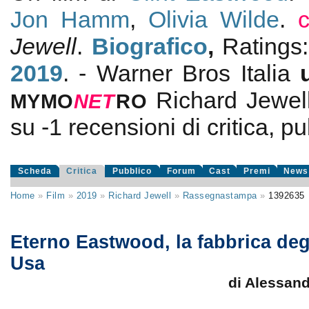
Jon Hamm
,
Olivia Wilde
.
Jewell
.
Biografico
,
Ratings
2019
. - Warner Bros Italia
Richard Jewel
MYMO
NE
T
RO
su
-1
recensioni di critica, pu
Scheda
Critica
Pubblico
Forum
Cast
Premi
News
Home
»
Film
»
2019
»
Richard Jewell
»
Rassegnastampa
»
1392635
Eterno Eastwood, la fabbrica deg
Usa
di Alessan