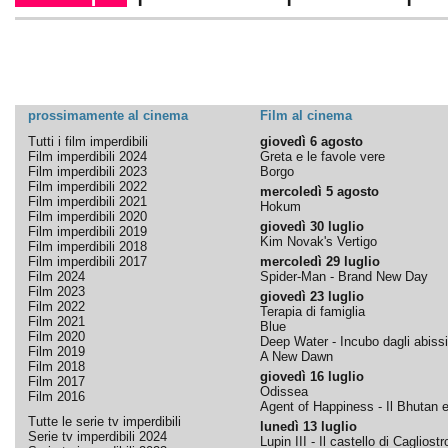
prossimamente al cinema
Film al cinema
Tutti i film imperdibili
giovedì 6 agosto
Film imperdibili 2024
Greta e le favole vere
Film imperdibili 2023
Borgo
Film imperdibili 2022
mercoledì 5 agosto
Film imperdibili 2021
Hokum
Film imperdibili 2020
giovedì 30 luglio
Film imperdibili 2019
Kim Novak's Vertigo
Film imperdibili 2018
Film imperdibili 2017
mercoledì 29 luglio
Film 2024
Spider-Man - Brand New Day
Film 2023
giovedì 23 luglio
Film 2022
Terapia di famiglia
Film 2021
Blue
Film 2020
Deep Water - Incubo dagli abissi
Film 2019
A New Dawn
Film 2018
giovedì 16 luglio
Film 2017
Odissea
Film 2016
Agent of Happiness - Il Bhutan e 
Tutte le serie tv imperdibili
lunedì 13 luglio
Serie tv imperdibili 2024
Lupin III - Il castello di Cagliostr