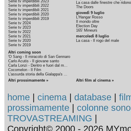
Serie tv imperdibili 2023
La casa dalle finestre che ridono
Serie tv imperdibili 2022
The Doors
Serie tv imperdibili 2021
giovedì 9 luglio
Serie tv imperdibili 2020
L'Hangar Rosso
Serie tv imperdibili 2019
Il mondo oltre
Serie tv 2024
Election Day
Serie tv 2023
165' Mineurs
Serie tv 2022
Serie tv 2021
mercoledì 8 luglio
Serie tv 2020
La casa - Il rogo del male
Serie tv 2019
Altri coming soon
'O Sang - Il miracolo di San Gennaro
Carlo Acutis - Il giovane santo
Carla Lonzi - Dentro e fuori dal m...
Cocomelon - Il Film
L'assurda storia della Gialappa's ...
Altri prossimamente »
Altri film al cinema »
home
|
cinema
|
database
|
fil
prossimamente
|
colonne sono
TROVASTREAMING
|
Copyright© 2000 - 2026 MYmov