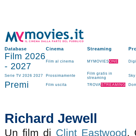
Database
Cinema
Streaming
Pr
Film 2026
Film al cinema
MYMOVIES
ONE
Digi
-
2027
Film gratis in
Serie TV
2026
2027
Prossimamente
Sky
streaming
Premi
Film uscita
TROVA
STREAMING
Dom
Richard Jewell
Un film di
Clint Eastwood
.