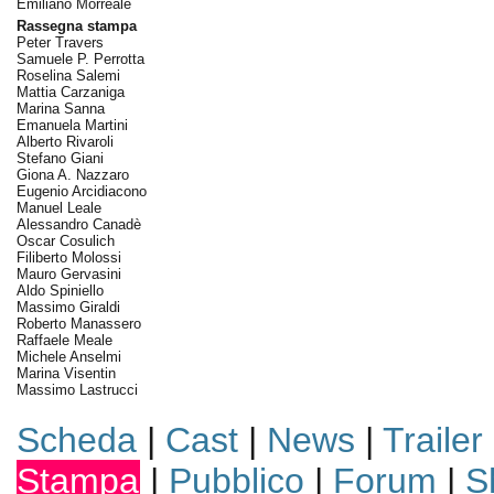
Emiliano Morreale
Rassegna stampa
Peter Travers
Samuele P. Perrotta
Roselina Salemi
Mattia Carzaniga
Marina Sanna
Emanuela Martini
Alberto Rivaroli
Stefano Giani
Giona A. Nazzaro
Eugenio Arcidiacono
Manuel Leale
Alessandro Canadè
Oscar Cosulich
Filiberto Molossi
Mauro Gervasini
Aldo Spiniello
Massimo Giraldi
Roberto Manassero
Raffaele Meale
Michele Anselmi
Marina Visentin
Massimo Lastrucci
Scheda
|
Cast
|
News
|
Trailer
Stampa
|
Pubblico
|
Forum
|
S