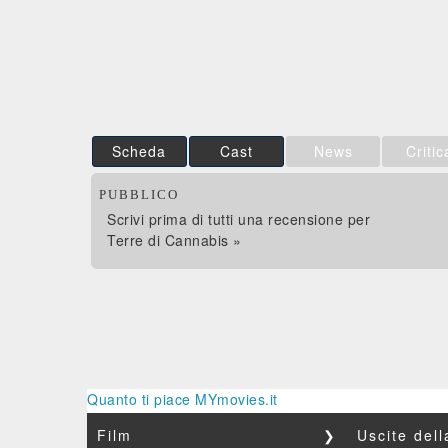
Film&More
IBS
DVD
DVD
IBS
Feltrinelli
DVD
DVD
Scheda
Cast
News
Critic
PUBBLICO
Scrivi prima di tutti una recensione per
Terre di Cannabis »
Quanto ti piace MYmovies.it
Film
❯
Uscite del