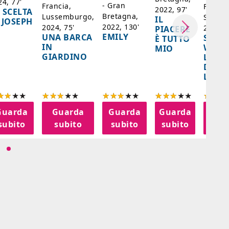
24, 77'
- Gran
Francia,
Francia
2022, 97'
 SCELTA
Bretagna,
Lussemburgo,
Singap
IL
 JOSEPH
2022, 130'
2024, 75'
2024, 
PIACERE
EMILY
UNA BARCA
SPIRI
È TUTTO
IN
WORL
MIO
GIARDINO
LA FE
DELL
LANT
Guarda
Guarda
Guarda
Guarda
Gua
subito
subito
subito
subito
sub