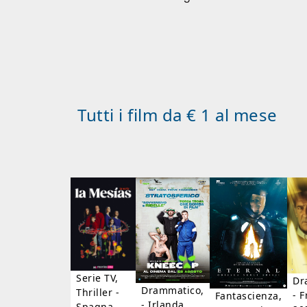
Tutti i film da € 1 al mese
Serie TV,
Dr
Drammatico,
Thriller -
- F
Fantascienza,
- Irlanda,
Spagna,