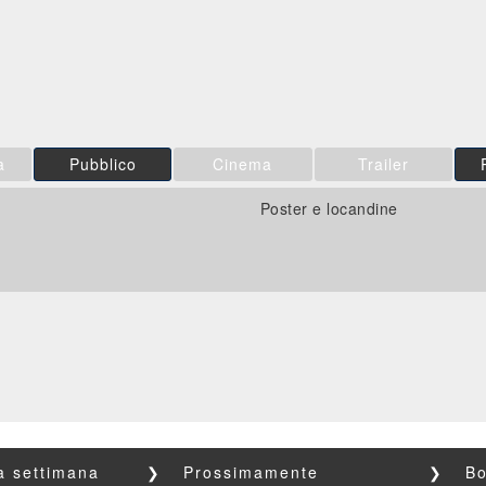
Film&More
CG | tv
CG | tv
DVD
BR
DVD
IBS
IBS
IBS
DVD
DVD
Feltrinelli
Feltrinelli
Feltrinelli
DVD
DVD
a
Pubblico
Cinema
Trailer
Poster e locandine
la settimana
❯
Prossimamente
❯
Bo