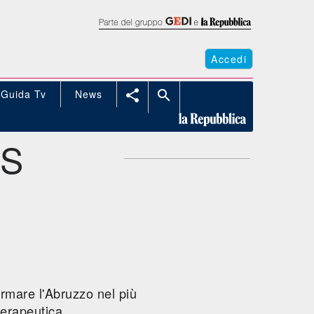
Accedi
Guida Tv
News


IS
ormare l'Abruzzo nel più
erapeutica.