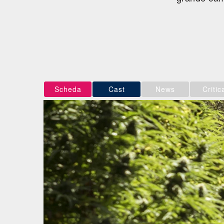
Scheda
Cast
News
Critic