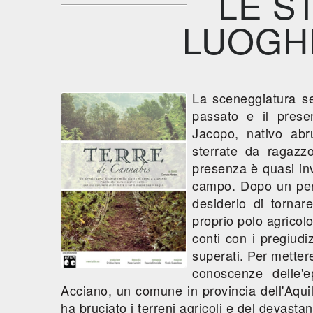
LE ST
LUOGHI
La sceneggiatura se
passato e il presen
Jacopo, nativo abr
sterrate da ragazzo
presenza è quasi inv
campo. Dopo un perio
desiderio di tornar
proprio polo agricol
conti con i pregiudi
superati. Per metter
conoscenze delle'e
Acciano, un comune in provincia dell'Aquil
ha bruciato i terreni agricoli e del devasta