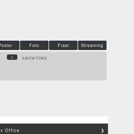
IBS
Film&More
DVD
DVD
DVD
Feltrinelli
IBS
DVD
DVD
DVD
Feltrinelli
DVD
DVD
Poster
Foto
Frasi
Streaming
1
SHOWTIME
x Office
❯