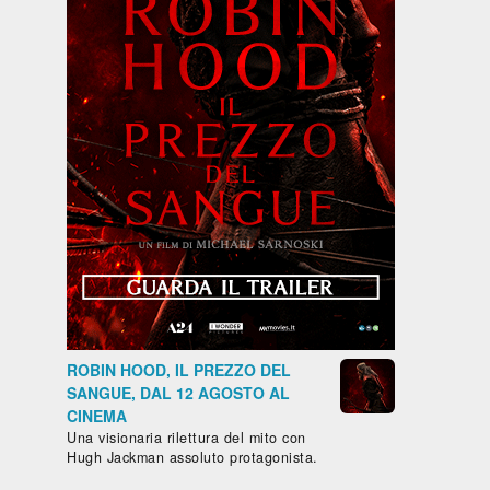
Biografico -
Drammatico
Commedia
Drammati
Francia,
- Brasile,
- Francia,
- Marocco,
Belgio, 2024,
Messico,
2024, 101'
2022, 122'
LA
IL
98'
Paesi Bassi,
ROBIN HOOD, IL PREZZO DEL
GAZZA
CAFTAN
LA DIVINA
Cile, 2025,
SANGUE, DAL 12 AGOSTO AL
LADRA
BLU
DI FRANCIA
85'
CINEMA
- SARAH
IL
Una visionaria rilettura del mito con
BERNHARDT
SENTIERO
atico
Hugh Jackman assoluto protagonista.
AZZURRO
pone,