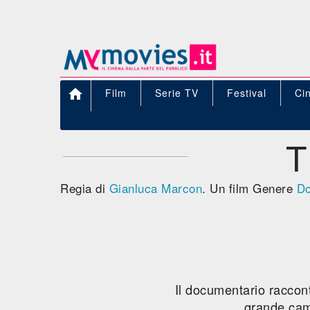

Film
Serie TV
Festival
Ci
T
Regia di
Gianluca Marcon
. Un film Genere
Do
Il documentario raccont
grande cam