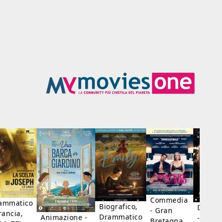
Commedia
ammatico
Biografico,
Dramm
- Gran
rancia,
Drammatico
Animazione -
- Giap
Bretagna,