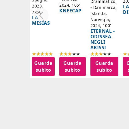
20
Drammatico,
2024, 105'
2023,
LA
- Danimarca,
KNEECAP
DI
7x60'
Islanda,
LA
Norvegia,
MESÍAS
2024, 100'
ETERNAL -
ODISSEA
NEGLI
ABISSI
Guarda
Guarda
Guarda
subito
subito
subito