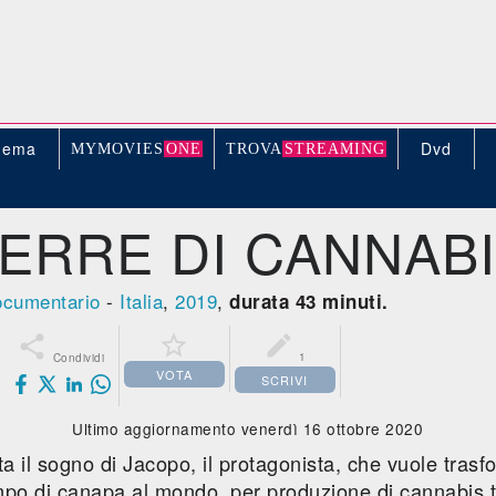
nema
Dvd
MYMOVIE
S
ONE
TROV
A
STREAMING
ERRE DI CANNAB
cumentario
-
Italia
,
2019
,
durata 43 minuti.



1
Condividi
VOTA
SCRIVI
Ultimo aggiornamento venerdì 16 ottobre 2020
a il sogno di Jacopo, il protagonista, che vuole trasf
po di canapa al mondo, per produzione di cannabis t