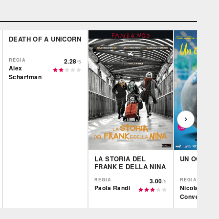
DEATH OF A UNICORN
REGIA
2.28
/5
Alex
Scharfman
LA STORIA DEL
UN OGGI A
FRANK E DELLA NINA
REGIA
3.00
REGIA
/5
Paola Randi
Nicola
Conversa