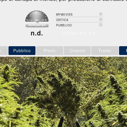

MYMOVIES

CRITICA

PUBBLICO
n.d.
CONSIGLIATO N.D.
a
Pubblico
Premi
Cinema
Trailer