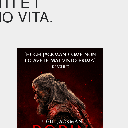
TI E I
O VITA.