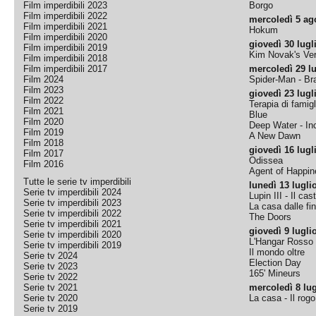
Film imperdibili 2023
Borgo
Film imperdibili 2022
mercoledì 5 ag
Film imperdibili 2021
Hokum
Film imperdibili 2020
giovedì 30 lugl
Film imperdibili 2019
Kim Novak's Ver
Film imperdibili 2018
Film imperdibili 2017
mercoledì 29 lu
Film 2024
Spider-Man - B
Film 2023
giovedì 23 lugl
Film 2022
Terapia di famigl
Film 2021
Blue
Film 2020
Deep Water - Inc
Film 2019
A New Dawn
Film 2018
giovedì 16 lugl
Film 2017
Odissea
Film 2016
Agent of Happine
Tutte le serie tv imperdibili
lunedì 13 lugli
Serie tv imperdibili 2024
Lupin III - Il cas
Serie tv imperdibili 2023
La casa dalle fi
Serie tv imperdibili 2022
The Doors
Serie tv imperdibili 2021
giovedì 9 lugli
Serie tv imperdibili 2020
L'Hangar Rosso
Serie tv imperdibili 2019
Il mondo oltre
Serie tv 2024
Election Day
Serie tv 2023
165' Mineurs
Serie tv 2022
Serie tv 2021
mercoledì 8 lug
Serie tv 2020
La casa - Il rog
Serie tv 2019