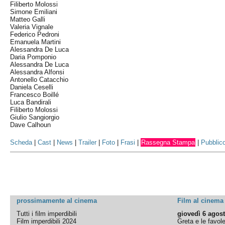
Filiberto Molossi
Simone Emiliani
Matteo Galli
Valeria Vignale
Federico Pedroni
Emanuela Martini
Alessandra De Luca
Daria Pomponio
Alessandra De Luca
Alessandra Alfonsi
Antonello Catacchio
Daniela Ceselli
Francesco Boillé
Luca Bandirali
Filiberto Molossi
Giulio Sangiorgio
Dave Calhoun
Scheda
|
Cast
|
News
|
Trailer
|
Foto
|
Frasi
|
Rassegna Stampa
|
Pubblic
prossimamente al cinema
Film al cinema
Tutti i film imperdibili
giovedì 6 agos
Film imperdibili 2024
Greta e le favol