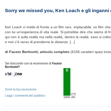
Sorry we missed you, Ken Loach e gli inganni
Ken Loach ci mette di fronte a un film raro, implacabile; un film ch
con lui un'esperienza di vita reale. Si potrebbe dire che siamo di f
qui non è sulla realtà ma nella realtà, dentro la realtà; esso si coll
e non c'è verso di prenderne le distanze. [...]
di Fausto Bertinotti, articolo completo
(6156 caratteri spazi incl
Sei d'accordo con la recensione di
Fausto
Bertinotti?
Sì
Scrivi la tua recensione
No
Leggi i commenti del pubblico
100%
0%