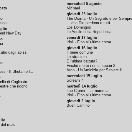
mercoledì 5 agosto
osto
Michael
giovedì 23 luglio
io
The Drama - Un Segreto è per Sempr
tigo
... che Dio perdona a tutti
Los Domingos
glio
Le Aquile della Repubblica
rand New Day
venerdì 17 luglio
io
Idoli - Fino all'ultima corsa
ia
giovedì 16 luglio
ubo dagli abissi
Il bene comune
Lo straniero
È l'ultima battuta?
io
Finchè morte non ci separi 2
Arco - Un'Amicizia per Salvare il ...
ss - Il Bhutan e l...
mercoledì 15 luglio
o
Scream 7
tello di Cagliostro
nestre che ridono
martedì 14 luglio
Lee Cronin - La mummia
Idoli - Fino all'ultima corsa
o
giovedì 2 luglio
Buen Camino
lio
o del male