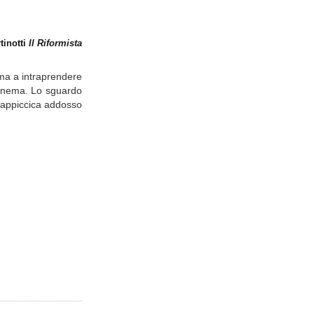
tinotti
Il Riformista
 ma a intraprendere
 cinema. Lo sguardo
si appiccica addosso