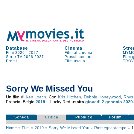
Database
Cinema
Stre
Film 2026
-
2027
Film al cinema
MYMO
Serie TV
2026
2027
Prossimamente
Film 
Premi
Film uscita
TROV
Sorry We Missed You
Un film di
Ken Loach
. Con
Kris Hitchen
,
Debbie Honeywood
,
Rhys
Francia, Belgio
2019
. - Lucky Red
uscita
giovedì 2
gennaio 2020
Scheda
Critica
Pubblico
Forum
Home
»
Film
»
2019
»
Sorry We Missed You
»
Rassegnastampa
»
1