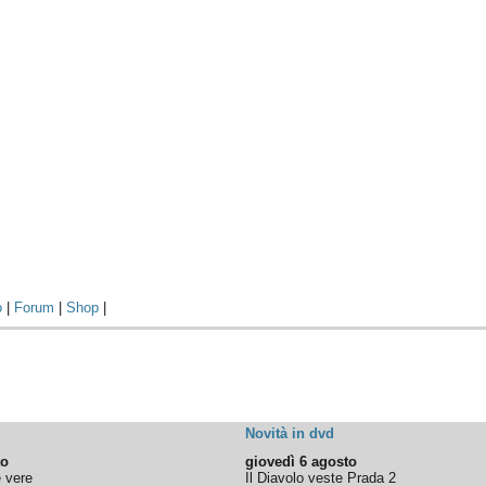
o
|
Forum
|
Shop
|
Novità in dvd
to
giovedì 6 agosto
e vere
Il Diavolo veste Prada 2