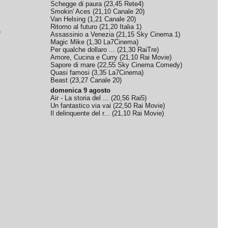
Schegge di paura
(
23,45
Rete4
)
Smokin' Aces
(
21,10
Canale 20
)
Van Helsing
(
1,21
Canale 20
)
Ritorno al futuro
(
21,20
Italia 1
)
e
Assassinio a Venezia
(
21,15
Sky Cinema 1
)
Magic Mike
(
1,30
La7Cinema
)
Per qualche dollaro ...
(
21,30
RaiTre
)
Amore, Cucina e Curry
(
21,10
Rai Movie
)
Sapore di mare
(
22,55
Sky Cinema Comedy
)
Quasi famosi
(
3,35
La7Cinema
)
Beast
(
23,27
Canale 20
)
domenica 9 agosto
Air - La storia del ...
(
20,56
Rai5
)
Un fantastico via vai
(
22,50
Rai Movie
)
Il delinquente del r...
(
21,10
Rai Movie
)