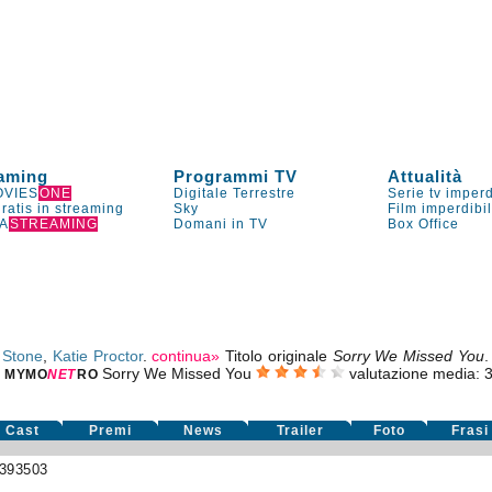
aming
Programmi TV
Attualità
VIES
ONE
Digitale Terrestre
Serie tv imperd
gratis in streaming
Sky
Film imperdibi
A
STREAMING
Domani in TV
Box Office
 Stone
,
Katie Proctor
.
continua»
Titolo originale
Sorry We Missed You
.
Sorry We Missed You
valutazione media:
3
MYMO
NE
T
RO
Cast
Premi
News
Trailer
Foto
Frasi
393503