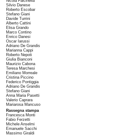
Nicola Falcinella
Silvio Danese
Roberto Escobar
Stefano Giani
Davide Turrini
Alberto Cattini
Elisa Grando
Marco Contino
Enrico Danesi
Oscar Iarussi
Adriano De Grandis
Marianna Cappi
Roberto Nepoti
Giulia Bianconi
Maurizio Cabona
Teresa Marchesi
Emiliano Morreale
Cristina Piccino
Federico Pontiggia
Adriano De Grandis
Stefano Giani
Anna Maria Pasetti
Valerio Caprara
Mariarosa Mancuso
Rassegna stampa
Francesca Monti
Fabio Ferzetti
Michele Anselmi
Emanuele Sacchi
Massimo Giraldi