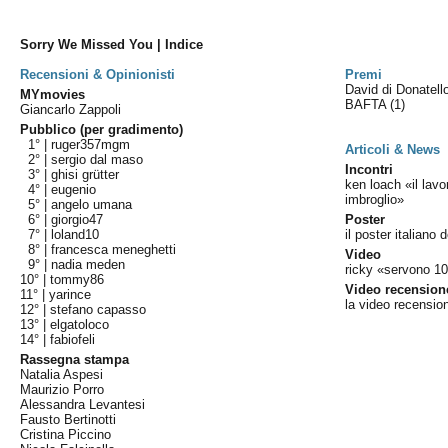
Sorry We Missed You | Indice
Recensioni & Opinionisti
Premi
David di Donatel
MYmovies
BAFTA
(1)
Giancarlo Zappoli
Pubblico (per gradimento)
1° |
ruger357mgm
Articoli & News
2° |
sergio dal maso
Incontri
3° |
ghisi grütter
ken loach «il lavo
4° |
eugenio
imbroglio»
5° |
angelo umana
6° |
giorgio47
Poster
7° |
loland10
il poster italiano d
8° |
francesca meneghetti
Video
9° |
nadia meden
ricky «servono 100
10° |
tommy86
Video recension
11° |
yarince
la video recensio
12° |
stefano capasso
13° |
elgatoloco
14° |
fabiofeli
Rassegna stampa
Natalia Aspesi
Maurizio Porro
Alessandra Levantesi
Fausto Bertinotti
Cristina Piccino