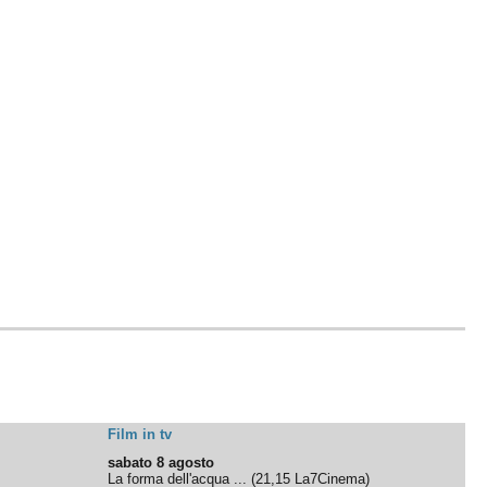
Film in tv
sabato 8 agosto
La forma dell'acqua ...
(
21,15
La7Cinema
)