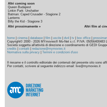
Altri coming soon
Queen Budapest
Linkin Park: Unshatter
Batman: Caped Crusader - Stagione 2
Lanterns
Billy the Kid - Stagione 3
Altri prossimamente »
Altri film al ci
home
|
cinema
|
database
|
film
|
uscite
|
dvd
|
tv
|
box office
|
prossima
Copyright© 2000 - 2026 MYmovies® Mo-Net s.r.l. P.IVA: 05056400483 L
Società soggetta all'attività di direzione e coordinamento di GEDI Gruppo E
credits
|
contatti
|
redazione@mymovies.it
Normativa sulla privacy
|
Termini e condizioni d'uso
Il riesame e il controllo editoriale dei contenuti del presente sito sono a
Per contatti, scrivere al seguente indirizzo email: live@mymovies.it