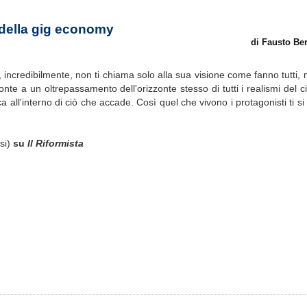
 della gig economy
di Fausto Ber
e, incredibilmente, non ti chiama solo alla sua visione come fanno tutti,
ronte a un oltrepassamento dell'orizzonte stesso di tutti i realismi del
oca all'interno di ciò che accade. Così quel che vivono i protagonisti ti 
usi)
su
Il Riformista