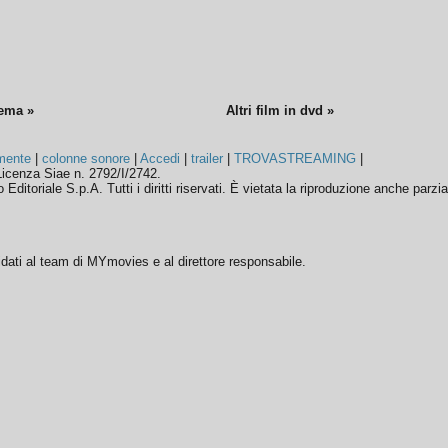
nema »
Altri film in dvd »
mente
|
colonne sonore
|
Accedi
|
trailer
|
TROVASTREAMING
|
icenza Siae n. 2792/I/2742.
ditoriale S.p.A. Tutti i diritti riservati. È vietata la riproduzione anche parzia
ffidati al team di MYmovies e al direttore responsabile.