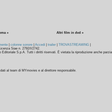
nema »
Altri film in dvd »
mente
|
colonne sonore
|
Accedi
|
trailer
|
TROVASTREAMING
|
icenza Siae n. 2792/I/2742.
ditoriale S.p.A. Tutti i diritti riservati. È vietata la riproduzione anche parzia
ffidati al team di MYmovies e al direttore responsabile.