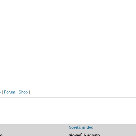
o
|
Forum
|
Shop
|
Novità in dvd
to
giovedì 6 agosto