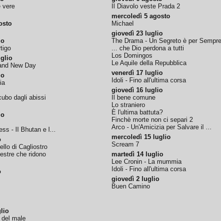
e vere
Il Diavolo veste Prada 2
mercoledì 5 agosto
osto
Michael
giovedì 23 luglio
io
The Drama - Un Segreto è per Sempr
tigo
... che Dio perdona a tutti
Los Domingos
glio
Le Aquile della Repubblica
rand New Day
venerdì 17 luglio
io
Idoli - Fino all'ultima corsa
ia
giovedì 16 luglio
ubo dagli abissi
Il bene comune
Lo straniero
È l'ultima battuta?
io
Finchè morte non ci separi 2
Arco - Un'Amicizia per Salvare il ...
ss - Il Bhutan e l...
mercoledì 15 luglio
o
Scream 7
tello di Cagliostro
nestre che ridono
martedì 14 luglio
Lee Cronin - La mummia
Idoli - Fino all'ultima corsa
o
giovedì 2 luglio
Buen Camino
lio
o del male