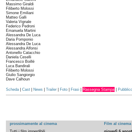
Massimo Giraldi
Filiberto Molossi
Simone Emiliani
Matteo Galli
Valeria Vignale
Federico Pedroni
Emanuela Martini
Alessandra De Luca
Daria Pomponio
Alessandra De Luca
Alessandra Alfonsi
Antonello Catacchio
Daniela Ceselli
Francesco Boillé
Luca Bandirali
Filiberto Molossi
Giulio Sangiorgio
Dave Calhoun
Scheda
|
Cast
|
News
|
Trailer
|
Foto
|
Frasi
|
Rassegna Stampa
|
Pubblic
prossimamente al cinema
Film al cinema
Tutti i film imperdibili
giovedì 6 agos