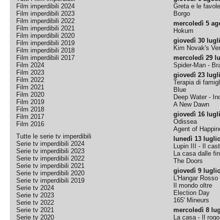
Film imperdibili 2024
Greta e le favol
Film imperdibili 2023
Borgo
Film imperdibili 2022
mercoledì 5 ag
Film imperdibili 2021
Hokum
Film imperdibili 2020
giovedì 30 lugl
Film imperdibili 2019
Kim Novak's Ver
Film imperdibili 2018
Film imperdibili 2017
mercoledì 29 lu
Film 2024
Spider-Man - B
Film 2023
giovedì 23 lugl
Film 2022
Terapia di famigl
Film 2021
Blue
Film 2020
Deep Water - Inc
Film 2019
A New Dawn
Film 2018
giovedì 16 lugl
Film 2017
Odissea
Film 2016
Agent of Happine
Tutte le serie tv imperdibili
lunedì 13 lugli
Serie tv imperdibili 2024
Lupin III - Il cas
Serie tv imperdibili 2023
La casa dalle fi
Serie tv imperdibili 2022
The Doors
Serie tv imperdibili 2021
giovedì 9 lugli
Serie tv imperdibili 2020
L'Hangar Rosso
Serie tv imperdibili 2019
Il mondo oltre
Serie tv 2024
Election Day
Serie tv 2023
165' Mineurs
Serie tv 2022
Serie tv 2021
mercoledì 8 lug
Serie tv 2020
La casa - Il rog