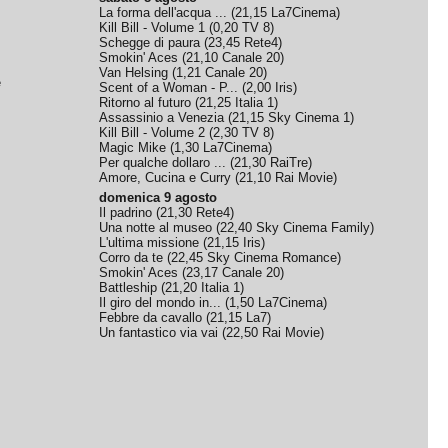
La forma dell'acqua ...
(
21,15
La7Cinema
)
Kill Bill - Volume 1
(
0,20
TV 8
)
Schegge di paura
(
23,45
Rete4
)
Smokin' Aces
(
21,10
Canale 20
)
Van Helsing
(
1,21
Canale 20
)
e
Scent of a Woman - P...
(
2,00
Iris
)
Ritorno al futuro
(
21,25
Italia 1
)
Assassinio a Venezia
(
21,15
Sky Cinema 1
)
Kill Bill - Volume 2
(
2,30
TV 8
)
Magic Mike
(
1,30
La7Cinema
)
Per qualche dollaro ...
(
21,30
RaiTre
)
Amore, Cucina e Curry
(
21,10
Rai Movie
)
domenica 9 agosto
Il padrino
(
21,30
Rete4
)
Una notte al museo
(
22,40
Sky Cinema Family
)
L'ultima missione
(
21,15
Iris
)
Corro da te
(
22,45
Sky Cinema Romance
)
Smokin' Aces
(
23,17
Canale 20
)
Battleship
(
21,20
Italia 1
)
Il giro del mondo in...
(
1,50
La7Cinema
)
Febbre da cavallo
(
21,15
La7
)
Un fantastico via vai
(
22,50
Rai Movie
)