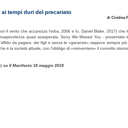
 ai tempi duri del precariato
di Cristina
on Il vento che accarezza l'erba, 2006 e Io, Daniel Blake, 2017) che l
consapevolezza quasi esasperata. Sorry We Missed You - presentato i
 l'affitto da pagare, dei figli e senza le «garanzie» seppure sempre pi
e è la società attuale, con l'obbligo di «reinventare» il concetto stesso
i)
su
Il Manifesto
18 maggio 2019