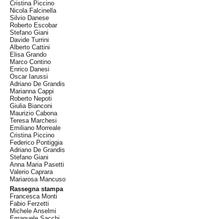
Cristina Piccino
Nicola Falcinella
Silvio Danese
Roberto Escobar
Stefano Giani
Davide Turrini
Alberto Cattini
Elisa Grando
Marco Contino
Enrico Danesi
Oscar Iarussi
Adriano De Grandis
Marianna Cappi
Roberto Nepoti
Giulia Bianconi
Maurizio Cabona
Teresa Marchesi
Emiliano Morreale
Cristina Piccino
Federico Pontiggia
Adriano De Grandis
Stefano Giani
Anna Maria Pasetti
Valerio Caprara
Mariarosa Mancuso
Rassegna stampa
Francesca Monti
Fabio Ferzetti
Michele Anselmi
Emanuele Sacchi