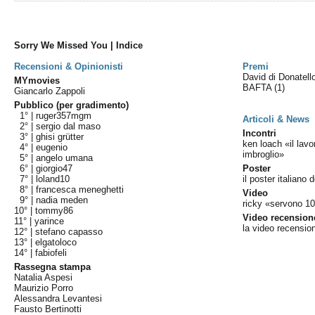
Sorry We Missed You | Indice
Recensioni & Opinionisti
Premi
David di Donatel
MYmovies
BAFTA
(1)
Giancarlo Zappoli
Pubblico (per gradimento)
1° |
ruger357mgm
Articoli & News
2° |
sergio dal maso
Incontri
3° |
ghisi grütter
ken loach «il lavo
4° |
eugenio
imbroglio»
5° |
angelo umana
6° |
giorgio47
Poster
7° |
loland10
il poster italiano d
8° |
francesca meneghetti
Video
9° |
nadia meden
ricky «servono 100
10° |
tommy86
Video recension
11° |
yarince
la video recensio
12° |
stefano capasso
13° |
elgatoloco
14° |
fabiofeli
Rassegna stampa
Natalia Aspesi
Maurizio Porro
Alessandra Levantesi
Fausto Bertinotti