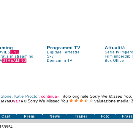
aming
Programmi TV
Attualità
VIES
ONE
Digitale Terrestre
Serie tv imperd
gratis in streaming
Sky
Film imperdibi
A
STREAMING
Domani in TV
Box Office
 Stone
,
Katie Proctor
.
continua»
Titolo originale
Sorry We Missed You
.
Sorry We Missed You
valutazione media:
3
MYMO
NE
T
RO
Cast
Premi
News
Trailer
Foto
Frasi
159954