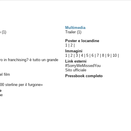
Multimedia
lo
(1)
Trailer (1)
Poster e locandine
1
|
2
|
Immagini
1
|
2
|
3
|
4
|
5
|
6
|
7
|
8
|
9
|
10
|
ro in franchising? è tutto un grande
Link esterni
#SorryWeMissedYou
Sito ufficiale
el film
Pressbook completo
0 sterline per il furgone»
e
ne