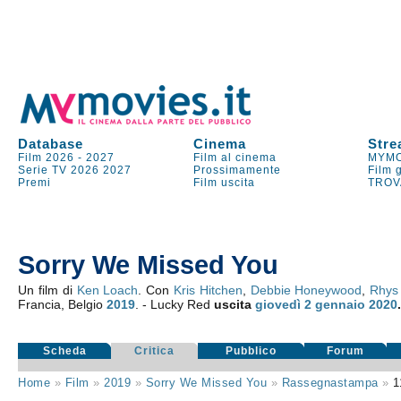
Database
Cinema
Stre
Film 2026
-
2027
Film al cinema
MYMO
Serie TV
2026
2027
Prossimamente
Film 
Premi
Film uscita
TROV
Sorry We Missed You
Un film di
Ken Loach
. Con
Kris Hitchen
,
Debbie Honeywood
,
Rhys
Francia, Belgio
2019
. - Lucky Red
uscita
giovedì 2
gennaio 2020
Scheda
Critica
Pubblico
Forum
Home
»
Film
»
2019
»
Sorry We Missed You
»
Rassegnastampa
»
1