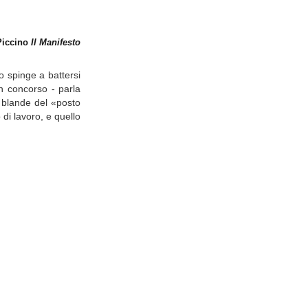
 Piccino
Il Manifesto
o spinge a battersi
n concorso - parla
ù blande del «posto
 di lavoro, e quello