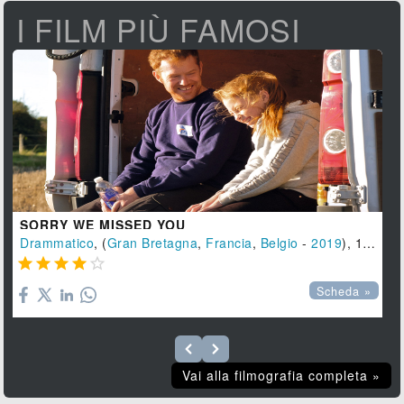
I FILM PIÙ FAMOSI
SORRY WE MISSED YOU
Drammatico
, (
Gran Bretagna
,
Francia
,
Belgio
-
2019
), 100 min.





Scheda »
Vai alla filmografia completa »