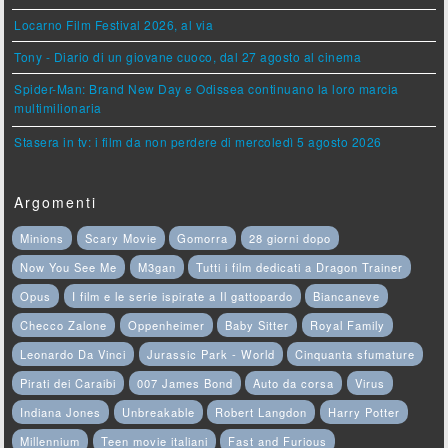
Locarno Film Festival 2026, al via
Tony - Diario di un giovane cuoco, dal 27 agosto al cinema
Spider-Man: Brand New Day e Odissea continuano la loro marcia
multimilionaria
Stasera in tv: i film da non perdere di mercoledì 5 agosto 2026
Argomenti
Minions
Scary Movie
Gomorra
28 giorni dopo
Now You See Me
M3gan
Tutti i film dedicati a Dragon Trainer
Opus
I film e le serie ispirate a Il gattopardo
Biancaneve
Checco Zalone
Oppenheimer
Baby Sitter
Royal Family
Leonardo Da Vinci
Jurassic Park - World
Cinquanta sfumature
Pirati dei Caraibi
007 James Bond
Auto da corsa
Virus
Indiana Jones
Unbreakable
Robert Langdon
Harry Potter
Millennium
Teen movie italiani
Fast and Furious