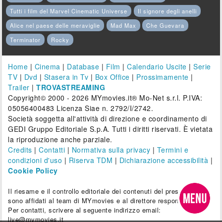
Tutti i film del Marvel Cinematic Universe
Il signore degli anelli
Alice nel paese delle meraviglie
Mad Max
Che Guevara
Terminator
Rocky
Home
|
Cinema
|
Database
|
Film
|
Calendario Uscite
|
Serie
TV
|
Dvd
|
Stasera in Tv
|
Box Office
|
Prossimamente
|
Trailer
|
TROVASTREAMING
Copyright© 2000 - 2026 MYmovies.it® Mo-Net s.r.l. P.IVA:
05056400483 Licenza Siae n. 2792/I/2742.
Società soggetta all'attività di direzione e coordinamento di
GEDI Gruppo Editoriale S.p.A. Tutti i diritti riservati. È vietata
la riproduzione anche parziale.
Credits
|
Contatti
|
Normativa sulla privacy
|
Termini e
condizioni d'uso
|
Riserva TDM
|
Dichiarazione accessibilità
|
Cookie Policy
Il riesame e il controllo editoriale dei contenuti del presente sito
sono affidati al team di MYmovies e al direttore responsabile.
Per contatti, scrivere al seguente indirizzo email:
live@mymovies.it