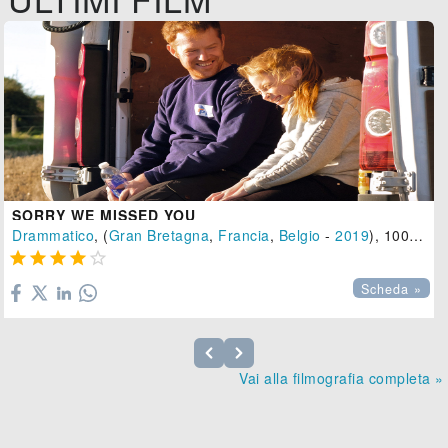
SORRY WE MISSED YOU
Drammatico
, (
Gran Bretagna
,
Francia
,
Belgio
-
2019
), 100 min.





Scheda »
Vai alla filmografia completa »