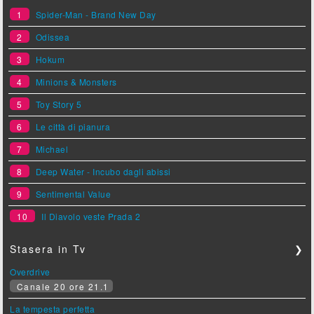
1
Spider-Man - Brand New Day
2
Odissea
3
Hokum
4
Minions & Monsters
5
Toy Story 5
6
Le città di pianura
7
Michael
8
Deep Water - Incubo dagli abissi
9
Sentimental Value
10
Il Diavolo veste Prada 2
Stasera in Tv
❯
Overdrive
Canale 20 ore 21.1
La tempesta perfetta