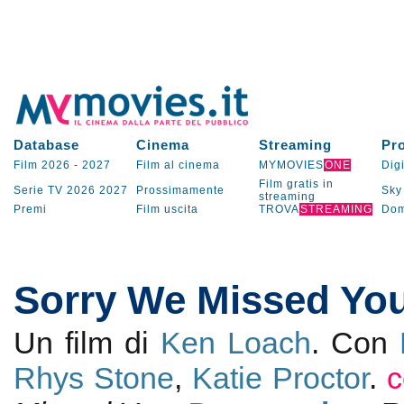
Database
Cinema
Streaming
Pr
Film 2026
-
2027
Film al cinema
MYMOVIES
ONE
Digi
Film gratis in
Serie TV
2026
2027
Prossimamente
Sky
streaming
Premi
Film uscita
TROVA
STREAMING
Dom
Sorry We Missed Yo
Un film di
Ken Loach
. Con
Rhys Stone
,
Katie Proctor
.
c