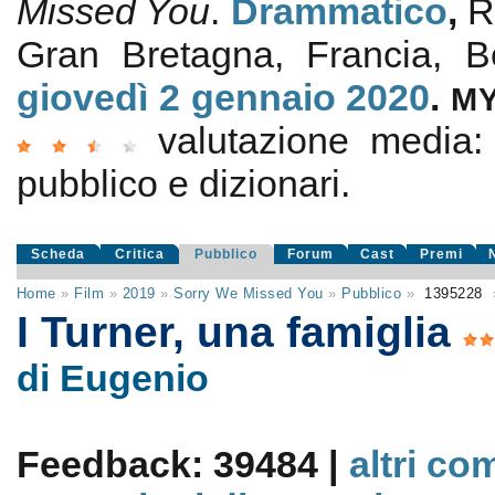
Missed You
.
Drammatico
,
R
Gran Bretagna, Francia, 
giovedì 2
gennaio 2020
.
M
valutazione media
pubblico e dizionari.
Scheda
Critica
Pubblico
Forum
Cast
Premi
Home
»
Film
»
2019
»
Sorry We Missed You
»
Pubblico
»
1395228
I Turner, una famiglia
di Eugenio
Feedback: 39484 |
altri co