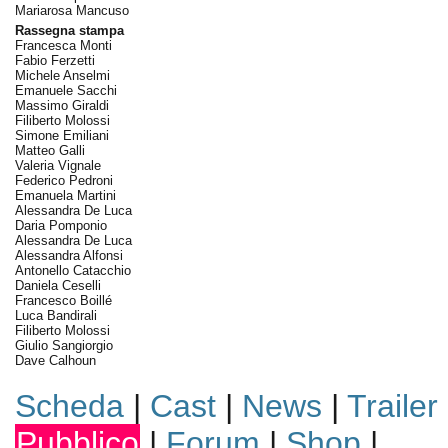
Mariarosa Mancuso
Rassegna stampa
Francesca Monti
Fabio Ferzetti
Michele Anselmi
Emanuele Sacchi
Massimo Giraldi
Filiberto Molossi
Simone Emiliani
Matteo Galli
Valeria Vignale
Federico Pedroni
Emanuela Martini
Alessandra De Luca
Daria Pomponio
Alessandra De Luca
Alessandra Alfonsi
Antonello Catacchio
Daniela Ceselli
Francesco Boillé
Luca Bandirali
Filiberto Molossi
Giulio Sangiorgio
Dave Calhoun
Scheda
|
Cast
|
News
|
Trailer
Pubblico
|
Forum
|
Shop
|