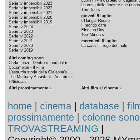
Lupin III - Il castello di Cagliostr
Serie tv imperdibili 2023
La casa dalle finestre che ridono
Serie tv imperdibili 2022
The Doors
Serie tv imperdibili 2021
giovedì 9 luglio
Serie tv imperdibili 2020
L'Hangar Rosso
Serie tv imperdibili 2019
Il mondo oltre
Serie tv 2024
Election Day
Serie tv 2023
165' Mineurs
Serie tv 2022
Serie tv 2021
mercoledì 8 luglio
Serie tv 2020
La casa - Il rogo del male
Serie tv 2019
Altri coming soon
Carla Lonzi - Dentro e fuori dal m...
Cocomelon - Il Film
L'assurda storia della Gialappa's ...
The Mortuary Assistant - Anatomia ...
I Nisidiani
Altri prossimamente »
Altri film al cinema »
home
|
cinema
|
database
|
fil
prossimamente
|
colonne sono
TROVASTREAMING
|
Copyright© 2000 - 2026 MYmov