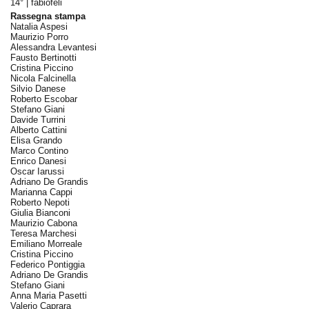
14° |
fabiofeli
Rassegna stampa
Natalia Aspesi
Maurizio Porro
Alessandra Levantesi
Fausto Bertinotti
Cristina Piccino
Nicola Falcinella
Silvio Danese
Roberto Escobar
Stefano Giani
Davide Turrini
Alberto Cattini
Elisa Grando
Marco Contino
Enrico Danesi
Oscar Iarussi
Adriano De Grandis
Marianna Cappi
Roberto Nepoti
Giulia Bianconi
Maurizio Cabona
Teresa Marchesi
Emiliano Morreale
Cristina Piccino
Federico Pontiggia
Adriano De Grandis
Stefano Giani
Anna Maria Pasetti
Valerio Caprara