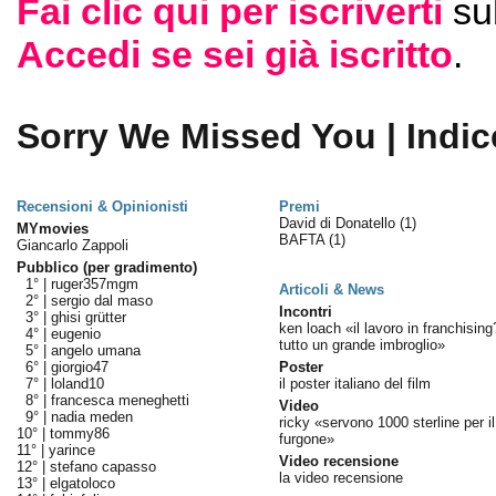
Fai clic qui per iscriverti
su
Accedi se sei già iscritto
.
Sorry We Missed You | Indic
Recensioni & Opinionisti
Premi
David di Donatello
(1)
MYmovies
BAFTA
(1)
Giancarlo Zappoli
Pubblico (per gradimento)
1° |
ruger357mgm
Articoli & News
2° |
sergio dal maso
Incontri
3° |
ghisi grütter
ken loach «il lavoro in franchising
4° |
eugenio
tutto un grande imbroglio»
5° |
angelo umana
6° |
giorgio47
Poster
7° |
loland10
il poster italiano del film
8° |
francesca meneghetti
Video
9° |
nadia meden
ricky «servono 1000 sterline per il
10° |
tommy86
furgone»
11° |
yarince
Video recensione
12° |
stefano capasso
la video recensione
13° |
elgatoloco