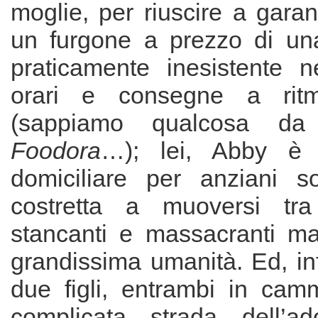
moglie, per riuscire a garantir
un furgone a prezzo di una
praticamente inesistente ne
orari e consegne a rit
(sappiamo qualcosa 
Foodora
…); lei, Abby è u
domiciliare per anziani so
costretta a muoversi tra
stancanti e massacranti m
grandissima umanità. Ed, inf
due figli, entrambi in cam
complicata strada dell’ad