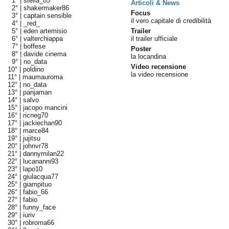
1° |
stella_85
Articoli & News
2° |
shakermaker86
Focus
3° |
captain sensible
il vero capitale di credibilità
4° |
_red_
5° |
eden artemisio
Trailer
6° |
valterchiappa
il trailer ufficiale
7° |
boffese
Poster
8° |
davide cinema
la locandina
9° |
no_data
Video recensione
10° |
poldino
la video recensione
11° |
maumauroma
12° |
no_data
13° |
panjaman
14° |
salvo
15° |
jacopo mancini
16° |
ricneg70
17° |
jackiechan90
18° |
marce84
19° |
jujitsu
20° |
johnvr78
21° |
dannymilan22
22° |
lucananni93
23° |
lapo10
24° |
giulacqua77
25° |
giampituo
26° |
fabio_66
27° |
fabio
28° |
funny_face
29° |
iuriv
30° |
robroma66