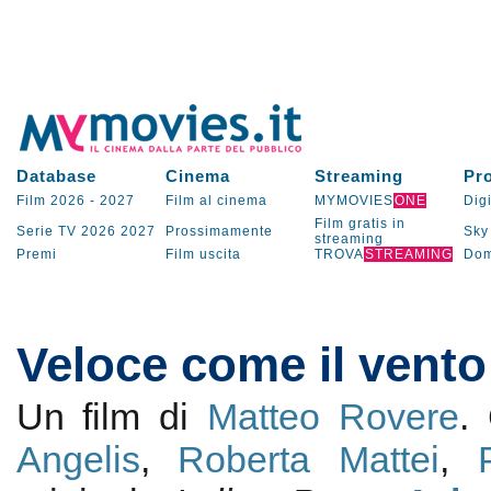
Database
Cinema
Streaming
Pr
Film 2026
-
2027
Film al cinema
MYMOVIES
ONE
Digi
Film gratis in
Serie TV
2026
2027
Prossimamente
Sky
streaming
Premi
Film uscita
TROVA
STREAMING
Dom
Veloce come il vento
Un film di
Matteo Rovere
.
Angelis
,
Roberta Mattei
,