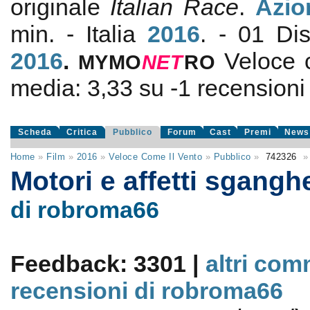
originale
Italian Race
.
Azio
min. - Italia
2016
. - 01 Dis
2016
.
Veloce 
MYMO
NE
T
RO
media:
3,33
su
-1
recensioni d
Scheda
Critica
Pubblico
Forum
Cast
Premi
News
Home
»
Film
»
2016
»
Veloce Come Il Vento
»
Pubblico
»
742326
»
Motori e affetti sgangh
di robroma66
Feedback: 3301 |
altri com
recensioni di robroma66