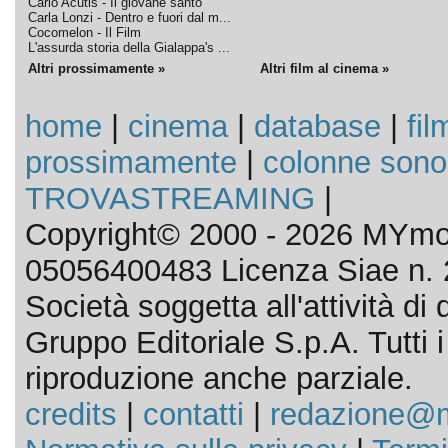
Carlo Acutis - Il giovane santo
Carla Lonzi - Dentro e fuori dal m...
Cocomelon - Il Film
L'assurda storia della Gialappa's ...
Altri prossimamente »
Altri film al cinema »
home
|
cinema
|
database
|
fil
prossimamente
|
colonne sono
TROVASTREAMING
|
Copyright© 2000 - 2026 MYmov
05056400483 Licenza Siae n. 
Società soggetta all'attività d
Gruppo Editoriale S.p.A. Tutti i d
riproduzione anche parziale.
credits
|
contatti
|
redazione@m