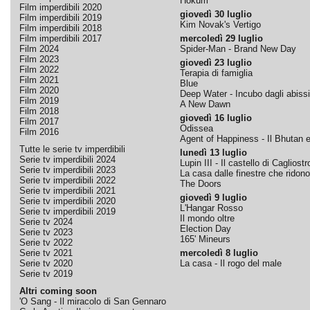
Hokum
Film imperdibili 2020
giovedì 30 luglio
Film imperdibili 2019
Kim Novak's Vertigo
Film imperdibili 2018
Film imperdibili 2017
mercoledì 29 luglio
Film 2024
Spider-Man - Brand New Day
Film 2023
giovedì 23 luglio
Film 2022
Terapia di famiglia
Film 2021
Blue
Film 2020
Deep Water - Incubo dagli abissi
Film 2019
A New Dawn
Film 2018
giovedì 16 luglio
Film 2017
Odissea
Film 2016
Agent of Happiness - Il Bhutan e 
Tutte le serie tv imperdibili
lunedì 13 luglio
Serie tv imperdibili 2024
Lupin III - Il castello di Cagliostr
Serie tv imperdibili 2023
La casa dalle finestre che ridono
Serie tv imperdibili 2022
The Doors
Serie tv imperdibili 2021
giovedì 9 luglio
Serie tv imperdibili 2020
L'Hangar Rosso
Serie tv imperdibili 2019
Il mondo oltre
Serie tv 2024
Election Day
Serie tv 2023
165' Mineurs
Serie tv 2022
Serie tv 2021
mercoledì 8 luglio
Serie tv 2020
La casa - Il rogo del male
Serie tv 2019
Altri coming soon
'O Sang - Il miracolo di San Gennaro