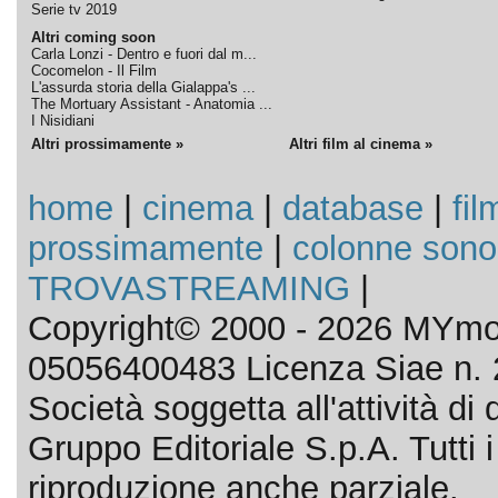
Serie tv 2019
Altri coming soon
Carla Lonzi - Dentro e fuori dal m...
Cocomelon - Il Film
L'assurda storia della Gialappa's ...
The Mortuary Assistant - Anatomia ...
I Nisidiani
Altri prossimamente »
Altri film al cinema »
home
|
cinema
|
database
|
fil
prossimamente
|
colonne sono
TROVASTREAMING
|
Copyright© 2000 - 2026 MYmov
05056400483 Licenza Siae n. 
Società soggetta all'attività d
Gruppo Editoriale S.p.A. Tutti i d
riproduzione anche parziale.