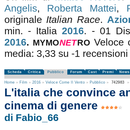
Angelis
,
Roberta Mattei
,
originale
Italian Race
.
Azio
min. - Italia
2016
. - 01 Dis
2016
.
Veloce 
MYMO
NE
T
RO
media:
3,33
su
-1
recensioni d
Scheda
Critica
Pubblico
Forum
Cast
Premi
News
Home
»
Film
»
2016
»
Veloce Come Il Vento
»
Pubblico
»
742983
»
L'italia che convince a
cinema di genere
di Fabio_66