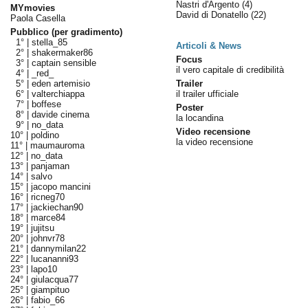
Nastri d'Argento
(4)
MYmovies
David di Donatello
(22)
Paola Casella
Pubblico (per gradimento)
1° |
stella_85
Articoli & News
2° |
shakermaker86
Focus
3° |
captain sensible
il vero capitale di credibilità
4° |
_red_
5° |
eden artemisio
Trailer
6° |
valterchiappa
il trailer ufficiale
7° |
boffese
Poster
8° |
davide cinema
la locandina
9° |
no_data
Video recensione
10° |
poldino
la video recensione
11° |
maumauroma
12° |
no_data
13° |
panjaman
14° |
salvo
15° |
jacopo mancini
16° |
ricneg70
17° |
jackiechan90
18° |
marce84
19° |
jujitsu
20° |
johnvr78
21° |
dannymilan22
22° |
lucananni93
23° |
lapo10
24° |
giulacqua77
25° |
giampituo
26° |
fabio_66