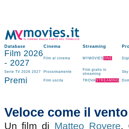
Database
Cinema
Streaming
Pr
Film 2026
Film al cinema
MYMOVIES
ONE
Digi
-
2027
Film gratis in
Serie TV
2026
2027
Prossimamente
Sky
streaming
Premi
Film uscita
TROVA
STREAMING
Dom
Veloce come il vento
Un film di
Matteo Rovere
.