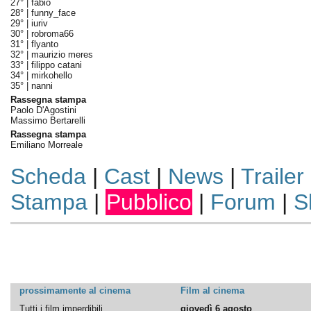
27° |
fabio
28° |
funny_face
29° |
iuriv
30° |
robroma66
31° |
flyanto
32° |
maurizio meres
33° |
filippo catani
34° |
mirkohello
35° |
nanni
Rassegna stampa
Paolo D'Agostini
Massimo Bertarelli
Rassegna stampa
Emiliano Morreale
Scheda
|
Cast
|
News
|
Trailer
Stampa
|
Pubblico
|
Forum
|
S
prossimamente al cinema
Film al cinema
Tutti i film imperdibili
giovedì 6 agosto