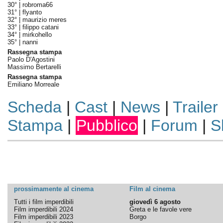
30° |
robroma66
31° |
flyanto
32° |
maurizio meres
33° |
filippo catani
34° |
mirkohello
35° |
nanni
Rassegna stampa
Paolo D'Agostini
Massimo Bertarelli
Rassegna stampa
Emiliano Morreale
Scheda
|
Cast
|
News
|
Trailer
Stampa
|
Pubblico
|
Forum
|
S
prossimamente al cinema
Film al cinema
Tutti i film imperdibili
giovedì 6 agosto
Film imperdibili 2024
Greta e le favole vere
Film imperdibili 2023
Borgo