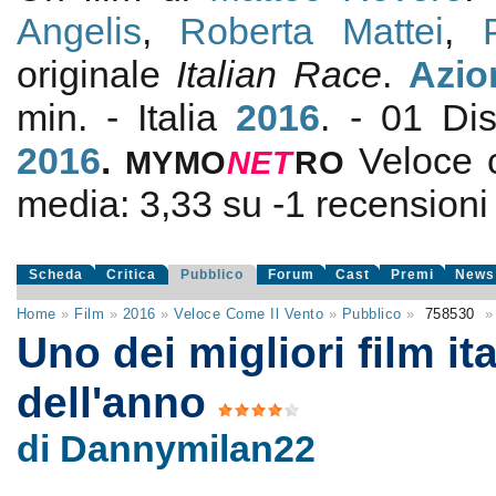
Angelis
,
Roberta Mattei
,
originale
Italian Race
.
Azio
min. - Italia
2016
. - 01 Dis
2016
.
Veloce 
MYMO
NE
T
RO
media:
3,33
su
-1
recensioni d
Scheda
Critica
Pubblico
Forum
Cast
Premi
News
Home
»
Film
»
2016
»
Veloce Come Il Vento
»
Pubblico
»
758530
»
Uno dei migliori film ita
dell'anno
di Dannymilan22