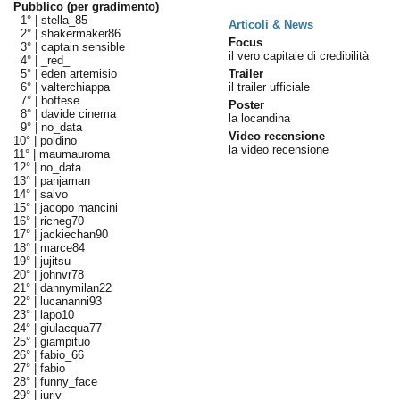
Pubblico (per gradimento)
1° |
stella_85
Articoli & News
2° |
shakermaker86
Focus
3° |
captain sensible
il vero capitale di credibilità
4° |
_red_
5° |
eden artemisio
Trailer
6° |
valterchiappa
il trailer ufficiale
7° |
boffese
Poster
8° |
davide cinema
la locandina
9° |
no_data
Video recensione
10° |
poldino
la video recensione
11° |
maumauroma
12° |
no_data
13° |
panjaman
14° |
salvo
15° |
jacopo mancini
16° |
ricneg70
17° |
jackiechan90
18° |
marce84
19° |
jujitsu
20° |
johnvr78
21° |
dannymilan22
22° |
lucananni93
23° |
lapo10
24° |
giulacqua77
25° |
giampituo
26° |
fabio_66
27° |
fabio
28° |
funny_face
29° |
iuriv