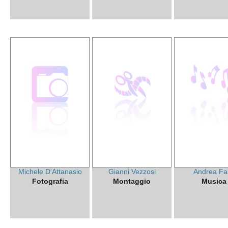
Michele D'Attanasio
Gianni Vezzosi
Andrea Far
Fotografia
Montaggio
Musica