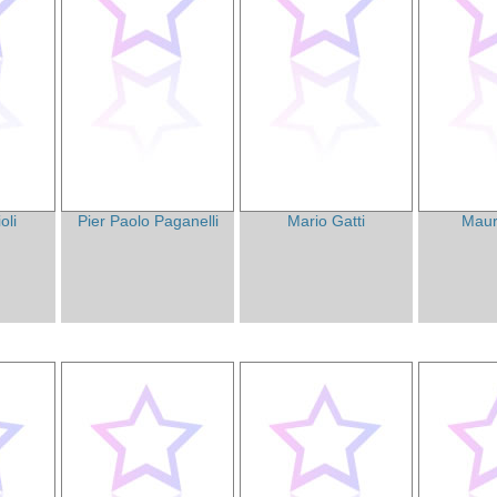
oli
Pier Paolo Paganelli
Mario Gatti
Maur