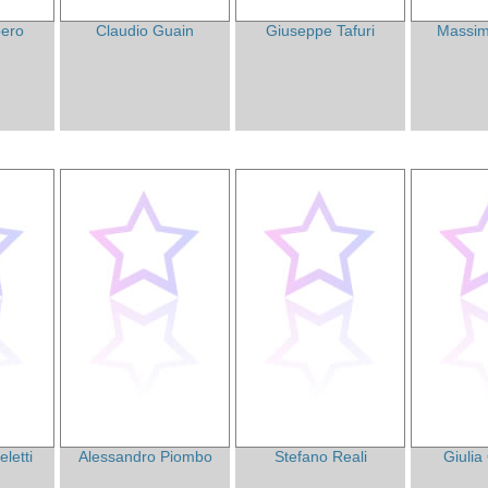
bero
Claudio Guain
Giuseppe Tafuri
Massim
letti
Alessandro Piombo
Stefano Reali
Giulia