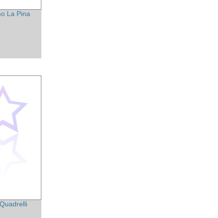
o La Pina
 Quadrelli