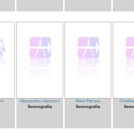
ri
Alessandro Vannucci
Mina Petrara
Cristin
Scenografia
Scenografia
Scen