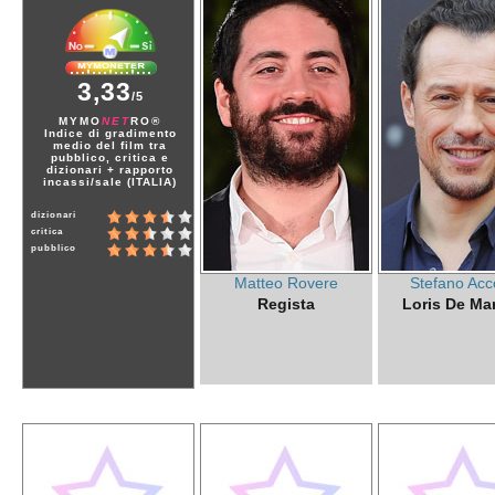
3,33
/5
MYMO
NET
RO®
Indice di gradimento
medio del film tra
pubblico, critica e
dizionari + rapporto
incassi/sale (ITALIA)
dizionari
critica
pubblico
Matteo Rovere
Stefano Acc
Regista
Loris De Ma