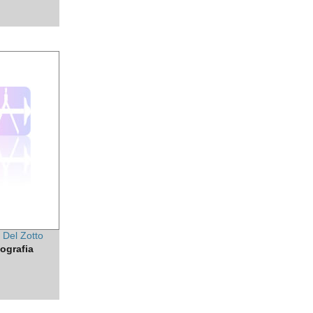
a Del Zotto
ografia