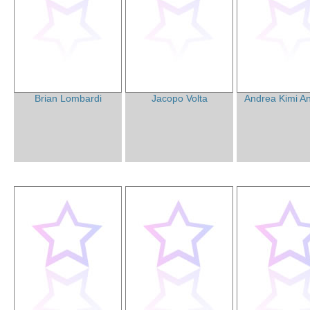
Brian Lombardi
Jacopo Volta
Andrea Kimi An