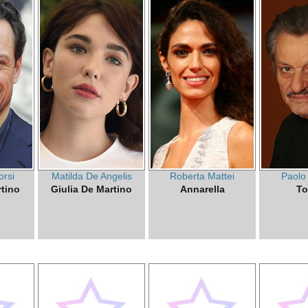
orsi
Matilda De Angelis
Roberta Mattei
Paolo
rtino
Giulia De Martino
Annarella
To