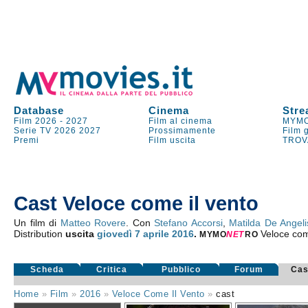
Database
Cinema
Stre
Film 2026
-
2027
Film al cinema
MYMO
Serie TV
2026
2027
Prossimamente
Film 
Premi
Film uscita
TROV
Cast Veloce come il vento
Un film di
Matteo Rovere
. Con
Stefano Accorsi
,
Matilda De Angeli
Distribution
uscita
giovedì 7
aprile 2016
.
Veloce com
MYMO
NE
T
RO
Scheda
Critica
Pubblico
Forum
Cas
Home
»
Film
»
2016
»
Veloce Come Il Vento
»
cast