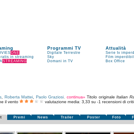
aming
Programmi TV
Attualità
VIES
ONE
Digitale Terrestre
Serie tv imperd
gratis in streaming
Sky
Film imperdibi
A
STREAMING
Domani in TV
Box Office
s
,
Roberta Mattei
,
Paolo Graziosi
.
continua»
Titolo originale
Italian R
e il vento
valutazione media:
3,33
su
-1
recensioni di crit
t
Premi
News
Trailer
Poster
Foto
F