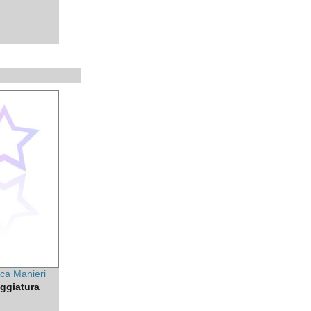
ca Manieri
ggiatura