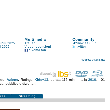
Multimedia
Community
ibili 2025
Trailer
MYmovies Club
li 2025
Video recensioni
twitter
diventa fan
ricerca avanzata
ace
.
Azione
,
Ratings:
Kids+13
, durata 119 min. - Italia
2016
. - 01
ica, pubblico e dizionari.
rasi
Streaming