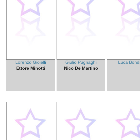
Lorenzo Gioielli
Giulio Pugnaghi
Luca Bondi
Ettore Minotti
Nico De Martino