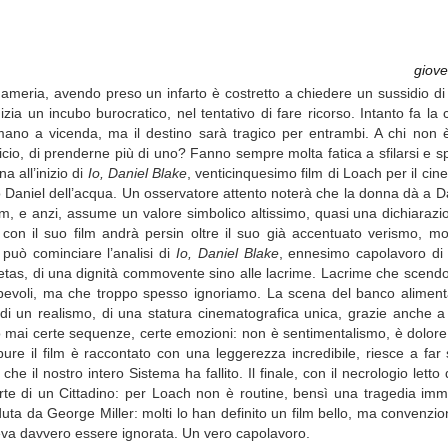
giove
meria, avendo preso un infarto è costretto a chiedere un sussidio di i
izia un incubo burocratico, nel tentativo di fare ricorso. Intanto fa l
mano a vicenda, ma il destino sarà tragico per entrambi. A chi non è
cio, di prenderne più di uno? Fanno sempre molta fatica a sfilarsi e sp
 all’inizio di
Io, Daniel Blake
, venticinquesimo film di Loach per il cinem
 Daniel dell’acqua. Un osservatore attento noterà che la donna dà a Da
lm, e anzi, assume un valore simbolico altissimo, quasi una dichiaraz
con il suo film andrà persin oltre il suo già accentuato verismo, 
può cominciare l’analisi di
Io, Daniel Blake
, ennesimo capolavoro di
 pietas, di una dignità commovente sino alle lacrime. Lacrime che scend
apevoli, ma che troppo spesso ignoriamo. La scena del banco alimentar
 di un realismo, di una statura cinematografica unica, grazie anche a
 mai certe sequenze, certe emozioni: non è sentimentalismo, è dolore,
ppure il film è raccontato con una leggerezza incredibile, riesce a far
e il nostro intero Sistema ha fallito. Il finale, con il necrologio letto
morte di un Cittadino: per Loach non è routine, bensì una tragedia im
ta da George Miller: molti lo han definito un film bello, ma convenzion
teva davvero essere ignorata. Un vero capolavoro.