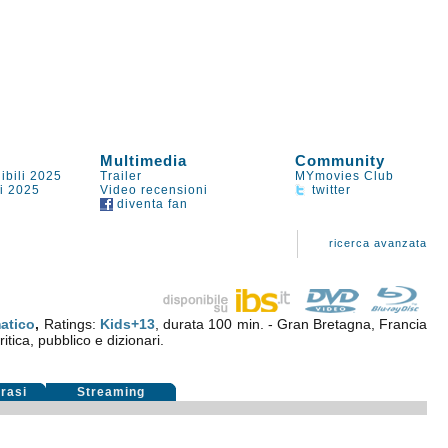
Multimedia
Community
ibili 2025
Trailer
MYmovies Club
li 2025
Video recensioni
twitter
diventa fan
ricerca avanzata
atico
,
Ratings:
Kids+13
, durata 100 min. - Gran Bretagna, Francia
itica, pubblico e dizionari.
rasi
Streaming