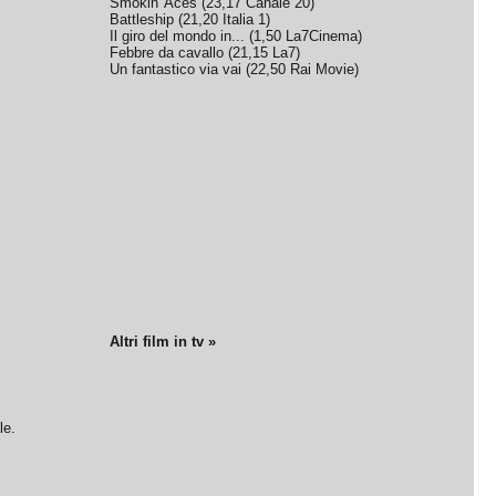
Smokin' Aces
(
23,17
Canale 20
)
Battleship
(
21,20
Italia 1
)
Il giro del mondo in...
(
1,50
La7Cinema
)
Febbre da cavallo
(
21,15
La7
)
Un fantastico via vai
(
22,50
Rai Movie
)
Altri film in tv »
le.