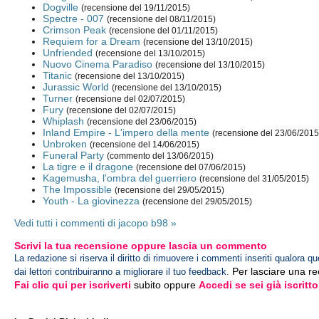
Dogville
(recensione del 19/11/2015)
Spectre - 007
(recensione del 08/11/2015)
Crimson Peak
(recensione del 01/11/2015)
Requiem for a Dream
(recensione del 13/10/2015)
Unfriended
(recensione del 13/10/2015)
Nuovo Cinema Paradiso
(recensione del 13/10/2015)
Titanic
(recensione del 13/10/2015)
Jurassic World
(recensione del 13/10/2015)
Turner
(recensione del 02/07/2015)
Fury
(recensione del 02/07/2015)
Whiplash
(recensione del 23/06/2015)
Inland Empire - L'impero della mente
(recensione del 23/06/2015
Unbroken
(recensione del 14/06/2015)
Funeral Party
(commento del 13/06/2015)
La tigre e il dragone
(recensione del 07/06/2015)
Kagemusha, l'ombra del guerriero
(recensione del 31/05/2015)
The Impossible
(recensione del 29/05/2015)
Youth - La giovinezza
(recensione del 29/05/2015)
Vedi tutti i commenti di jacopo b98 »
Scrivi la tua recensione oppure lascia un commento
La redazione si riserva il diritto di rimuovere i commenti inseriti qualora qu
Per lasciare una r
dai lettori contribuiranno a migliorare il tuo feedback.
Fai clic qui per iscriverti
subito oppure
Accedi se sei già iscritto