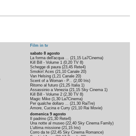
Film in tv
sabato 8 agosto
La forma dell'acqua ...
(
21,15
La7Cinema
)
Kill Bill - Volume 1
(
0,20
TV 8
)
Schegge di paura
(
23,45
Rete4
)
Smokin' Aces
(
21,10
Canale 20
)
Van Helsing
(
1,21
Canale 20
)
e
Scent of a Woman - P...
(
2,00
Iris
)
Ritorno al futuro
(
21,25
Italia 1
)
Assassinio a Venezia
(
21,15
Sky Cinema 1
)
Kill Bill - Volume 2
(
2,30
TV 8
)
Magic Mike
(
1,30
La7Cinema
)
Per qualche dollaro ...
(
21,30
RaiTre
)
Amore, Cucina e Curry
(
21,10
Rai Movie
)
domenica 9 agosto
Il padrino
(
21,30
Rete4
)
Una notte al museo
(
22,40
Sky Cinema Family
)
L'ultima missione
(
21,15
Iris
)
Corro da te
(
22,45
Sky Cinema Romance
)