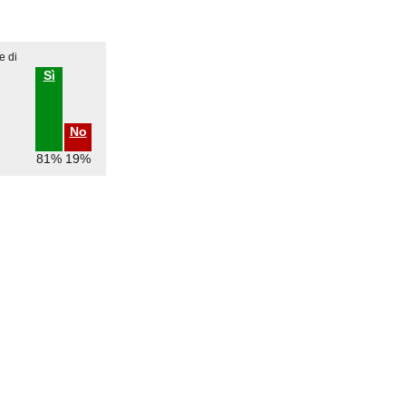
e di
Sì
No
81%
19%