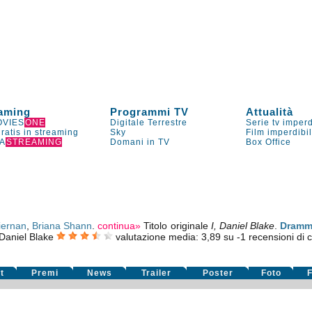
aming
Programmi TV
Attualità
VIES
ONE
Digitale Terrestre
Serie tv imperd
gratis in streaming
Sky
Film imperdibi
A
STREAMING
Domani in TV
Box Office
iernan
,
Briana Shann
.
continua»
Titolo originale
I, Daniel Blake
.
Dramm
 Daniel Blake
valutazione media:
3,89
su
-1
recensioni di cr
t
Premi
News
Trailer
Poster
Foto
F