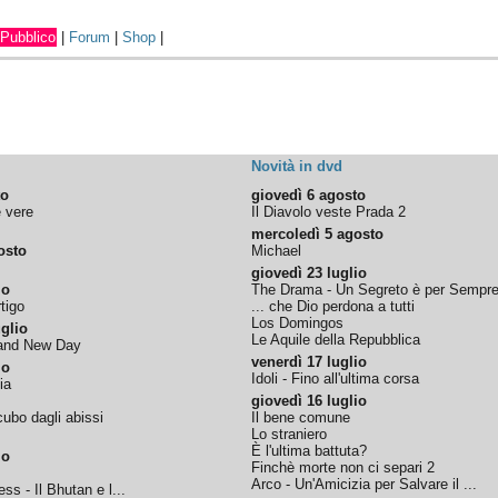
Pubblico
|
Forum
|
Shop
|
Novità in dvd
to
giovedì 6 agosto
e vere
Il Diavolo veste Prada 2
mercoledì 5 agosto
osto
Michael
giovedì 23 luglio
io
The Drama - Un Segreto è per Sempr
tigo
... che Dio perdona a tutti
Los Domingos
glio
Le Aquile della Repubblica
rand New Day
venerdì 17 luglio
io
Idoli - Fino all'ultima corsa
ia
giovedì 16 luglio
ubo dagli abissi
Il bene comune
Lo straniero
È l'ultima battuta?
io
Finchè morte non ci separi 2
Arco - Un'Amicizia per Salvare il ...
ss - Il Bhutan e l...