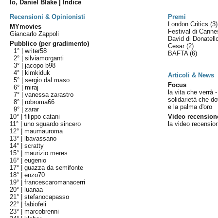
Io, Daniel Blake | Indice
Recensioni & Opinionisti
Premi
London Critics
(3)
MYmovies
Festival di Cann
Giancarlo Zappoli
David di Donatel
Pubblico (per gradimento)
Cesar
(2)
1° |
writer58
BAFTA
(6)
2° |
silviamorganti
3° |
jacopo b98
4° |
kimkiduk
Articoli & News
5° |
sergio dal maso
Focus
6° |
miraj
la vita che verrà 
7° |
vanessa zarastro
solidarietà che do
8° |
robroma66
e la palma d'oro
9° |
zarar
10° |
filippo catani
Video recension
11° |
uno sguardo sincero
la video recensio
12° |
maumauroma
13° |
lbavassano
14° |
scratty
15° |
maurizio meres
16° |
eugenio
17° |
guazza da semifonte
18° |
enzo70
19° |
francescaromanacerri
20° |
luanaa
21° |
stefanocapasso
22° |
fabiofeli
23° |
marcobrenni