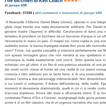
I tre bicchieri di Ken Loach
di jacopo b98
Feedback: 37266 |
altri commenti e recensioni di jacopo b98
A Newcastle il 59enne Daniel Blake (Jones), operaio in una falegna
glielo nega tramite una visita decisamente arbitraria. Per Daniel in
giovane madre (Squires) in difficoltà. Cercheranno di darsi una 
tentativo di prendere un bicchiere da un boccione d’acqua in un uffi
ritrovarsene in mano un paio. O magari tre, come capita in una scena
suddetta scena, la buona impiegata statale Ann porta allo sconvolto
caso? Forse, ma questa casualità si inserisce perfettamente nel fi
con questa immagine giura che non mentirà al suo spettatore e 
comunque la realtà esattamente così com’è. Sotto questa luce si 
schierato con gli ultimi: è un film di una potenza assoluta, di una
dai nostri occhi, messi di fronte ad una realtà di cui siamo cons
rovescia il cibo addosso per la tanta fame, è di una essenzialità,
donano l’anima a due personaggi indimenticabili. Non dimenticherò
a cui Loach ci sottopone. Il dolore dell’esistenza, della realtà. E
momenti di devastante drammaticità, quelli in cui ci si rende conto ch
d’accusa impietoso, feroce allo stato e all’umanità intera. È la 
contestata Palma d’Oro a Cannes, assegnatagli dalla giuria presiedu
scrive è sì un film classico, ma di un’urgenza narrativa che non po