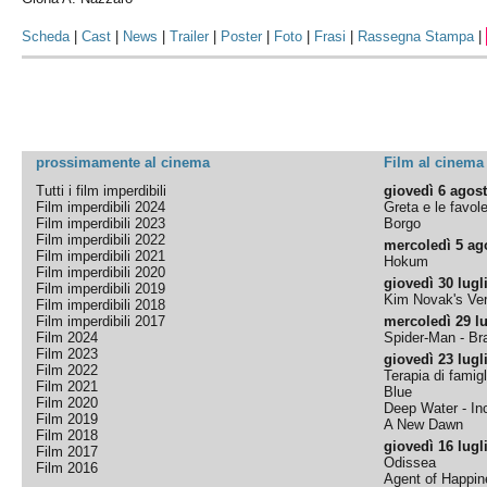
Scheda
|
Cast
|
News
|
Trailer
|
Poster
|
Foto
|
Frasi
|
Rassegna Stampa
|
prossimamente al cinema
Film al cinema
Tutti i film imperdibili
giovedì 6 agos
Film imperdibili 2024
Greta e le favol
Film imperdibili 2023
Borgo
Film imperdibili 2022
mercoledì 5 ag
Film imperdibili 2021
Hokum
Film imperdibili 2020
giovedì 30 lugl
Film imperdibili 2019
Kim Novak's Ver
Film imperdibili 2018
Film imperdibili 2017
mercoledì 29 lu
Film 2024
Spider-Man - B
Film 2023
giovedì 23 lugl
Film 2022
Terapia di famigl
Film 2021
Blue
Film 2020
Deep Water - Inc
Film 2019
A New Dawn
Film 2018
giovedì 16 lugl
Film 2017
Odissea
Film 2016
Agent of Happine