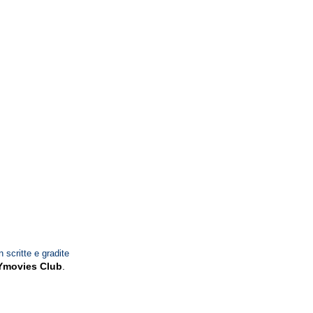
n scritte e gradite
Ymovies Club
.