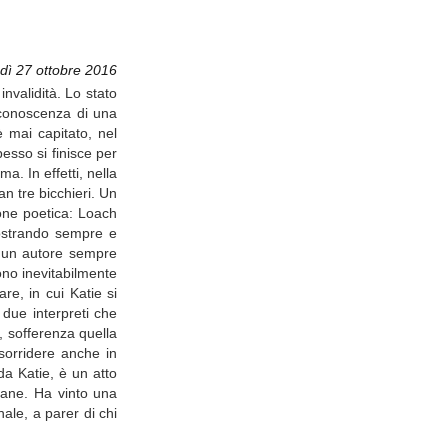
dì 27 ottobre 2016
nvalidità. Lo stato
a conoscenza di una
 mai capitato, nel
esso si finisce per
a. In effetti, nella
n tre bicchieri. Un
ione poetica: Loach
mostrando sempre e
 un autore sempre
ono inevitabilmente
e, in cui Katie si
 due interpreti che
 sofferenza quella
 sorridere anche in
 da Katie, è un atto
mane. Ha vinto una
ale, a parer di chi