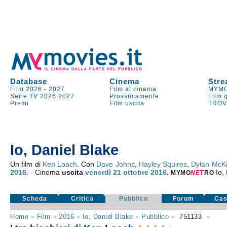
Database
Cinema
Stre
Film 2026
-
2027
Film al cinema
MYMO
Serie TV
2026
2027
Prossimamente
Film 
Premi
Film uscita
TROV
Io, Daniel Blake
Un film di
Ken Loach
. Con
Dave Johns
,
Hayley Squires
,
Dylan McK
2016
. - Cinema
uscita
venerdì 21
ottobre 2016
.
Io,
MYMO
NE
T
RO
Scheda
Critica
Pubblico
Forum
Cas
Home
»
Film
»
2016
»
Io, Daniel Blake
»
Pubblico
»
751133
»