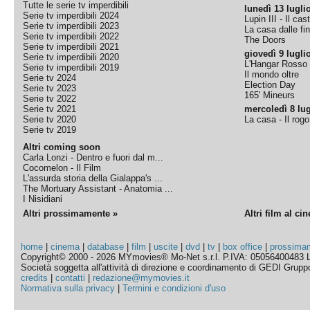
Tutte le serie tv imperdibili
lunedì 13 lugli
Serie tv imperdibili 2024
Lupin III - Il cas
Serie tv imperdibili 2023
La casa dalle fi
Serie tv imperdibili 2022
The Doors
Serie tv imperdibili 2021
giovedì 9 lugli
Serie tv imperdibili 2020
L'Hangar Rosso
Serie tv imperdibili 2019
Il mondo oltre
Serie tv 2024
Election Day
Serie tv 2023
165' Mineurs
Serie tv 2022
Serie tv 2021
mercoledì 8 lug
Serie tv 2020
La casa - Il rog
Serie tv 2019
Altri coming soon
Carla Lonzi - Dentro e fuori dal m...
Cocomelon - Il Film
L'assurda storia della Gialappa's ...
The Mortuary Assistant - Anatomia ...
I Nisidiani
Altri prossimamente »
Altri film al ci
home
|
cinema
|
database
|
film
|
uscite
|
dvd
|
tv
|
box office
|
prossima
Copyright© 2000 - 2026 MYmovies® Mo-Net s.r.l. P.IVA: 05056400483 L
Società soggetta all'attività di direzione e coordinamento di GEDI Gruppo E
credits
|
contatti
|
redazione@mymovies.it
Normativa sulla privacy
|
Termini e condizioni d'uso