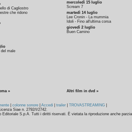
mercoledì 15 luglio
o
Scream 7
tello di Cagliostro
nestre che ridono
martedì 14 luglio
Lee Cronin - La mummia
Idoli - Fino all'ultima corsa
o
giovedì 2 luglio
Buen Camino
lio
o del male
nema »
Altri film in dvd »
mente
|
colonne sonore
|
Accedi
|
trailer
|
TROVASTREAMING
|
icenza Siae n. 2792/I/2742.
ditoriale S.p.A. Tutti i diritti riservati. È vietata la riproduzione anche parzia