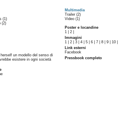
Multimedia
Trailer (2)
es
(1)
Video (1)
lo
(2)
Poster e locandine
1
|
2
|
Immagini
1
|
2
|
3
|
4
|
5
|
6
|
7
|
8
|
9
|
10
|
Link esterni
Facebook
- herself un modello del senso di
Pressbook completo
vrebbe esistere in ogni società
e
ne