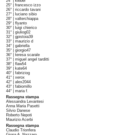
24° |
kleber
25° |
francesco izzo
26° |
riccardo tavani
27° |
luciano sibio
28° |
valterchiappa
29° |
flyanto
30° |
luigi chierico
31° |
giuliog02
32° |
gpistoia39
33° |
maurizio d
34° |
gabriella
35° |
giorgio47
36° |
teresa scarale
37° |
miguel angel tarditti
38° |
flaw54
39° |
kate64
40° |
fabriziog
41° |
xerox
42° |
alex2044
43° |
fabiomillo
44° |
maria f.
Rassegna stampa
Alessandra Levantesi
Anna Maria Pasetti
Silvio Danese
Roberto Nepoti
Maurizio Acerbi
Rassegna stampa
Claudio Trionfera
Giona A. Nazzaro