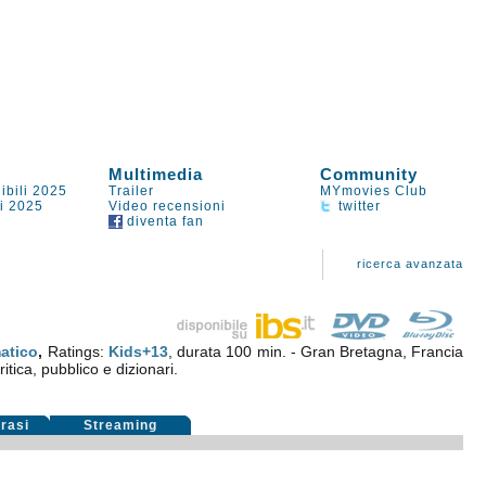
Multimedia
Community
ibili 2025
Trailer
MYmovies Club
li 2025
Video recensioni
twitter
diventa fan
ricerca avanzata
atico
,
Ratings:
Kids+13
, durata 100 min. - Gran Bretagna, Francia
itica, pubblico e dizionari.
rasi
Streaming