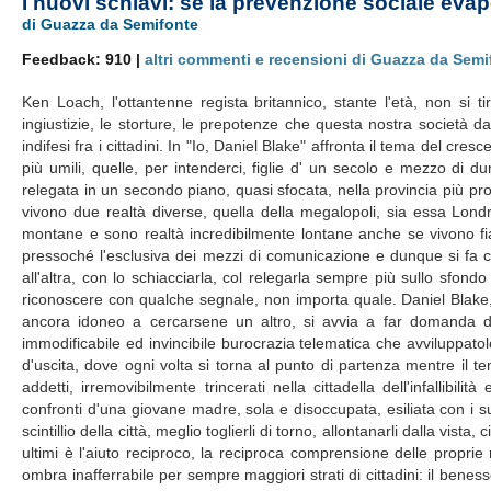
I nuovi schiavi: se la prevenzione sociale eva
di Guazza da Semifonte
Feedback: 910 |
altri commenti e recensioni di Guazza da Semi
Ken Loach, l'ottantenne regista britannico, stante l'età, non si t
ingiustizie, le storture, le prepotenze che questa nostra società da
indifesi fra i cittadini. In "Io, Daniel Blake" affronta il tema del cre
più umili, quelle, per intenderci, figlie d' un secolo e mezzo di 
relegata in un secondo piano, quasi sfocata, nella provincia più prov
vivono due realtà diverse, quella della megalopoli, sia essa Lond
montane e sono realtà incredibilmente lontane anche se vivono fia
pressoché l'esclusiva dei mezzi di comunicazione e dunque si fa c
all'altra, con lo schiacciarla, col relegarla sempre più sullo sfondo
riconoscere con qualche segnale, non importa quale. Daniel Blake,
ancora idoneo a cercarsene un altro, si avvia a far domanda degli
immodificabile ed invincibile burocrazia telematica che avviluppatolo
d'uscita, dove ogni volta si torna al punto di partenza mentre il te
addetti, irremovibilmente trincerati nella cittadella dell'infallibi
confronti d'una giovane madre, sola e disoccupata, esiliata con i s
scintillio della città, meglio toglierli di torno, allontanarli dalla vis
ultimi è l'aiuto reciproco, la reciproca comprensione delle proprie 
ombra inafferrabile per sempre maggiori strati di cittadini: il benes