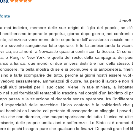
pora
fonte
lunedì
ira mai indietro, memore delle sue origini di figlio del popolo, se c
l neoliberismo imperante perpetra, giorno dopo giorno, nei confronti de
scente, silenzioso venir meno delle coperture dell' assistenza sociale nei r
dure e sovente sanguinose lotte operaie. E lo fa ambientando la vicend
incia, su al nord, a Newcastle quasi ai confini con la Scozia. Ci sono na
ra, o Parigi o New York, e quella del resto, della campagna, dei paes
nco a fianco, due mondi di due universi distinti e non dello stesso. 
onoscere, fa bella mostra di sé e si promuove e si autocelebra, finen
 sino a farla scomparire del tutto, perché ai giorni nostri essere vuol d
vedovo sessantenne, ammalatosi di cuore, ha perso il lavoro e non ri
 aiuti previsti per il suo caso. Viene, in tale miniera, a imbattersi
 nei suoi formidabili tentacoli lo trascina nei gorghi d'un labirinto di 
mpo passa e la situazione si degrada senza speranza, fra l'indifferenza
lità ed imparzialità delle macchine. Unico conforto è la solidarietà che
uoi bambini da Londra col pretesto di assegnarle un alloggio: i poveri 
ta, ci sta che non ritornino, che magari spariscano del tutto. L'unica ed ul
miserie, delle proprie umiliazioni e sofferenze. Lo Stato si è oramai di
sere di pochi bisogna pure che qualcuno lo finanzi. Di questi gran bel fi