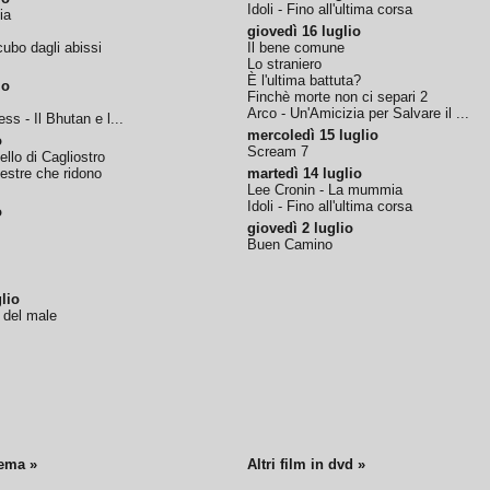
Idoli - Fino all'ultima corsa
ia
giovedì 16 luglio
ubo dagli abissi
Il bene comune
Lo straniero
È l'ultima battuta?
io
Finchè morte non ci separi 2
Arco - Un'Amicizia per Salvare il ...
ss - Il Bhutan e l...
mercoledì 15 luglio
o
Scream 7
tello di Cagliostro
nestre che ridono
martedì 14 luglio
Lee Cronin - La mummia
Idoli - Fino all'ultima corsa
o
giovedì 2 luglio
Buen Camino
lio
o del male
nema »
Altri film in dvd »