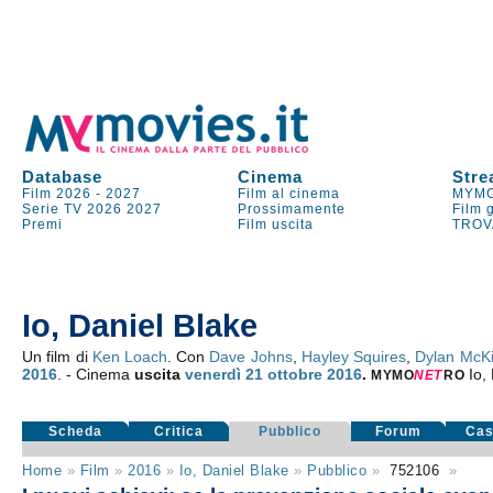
Database
Cinema
Stre
Film 2026
-
2027
Film al cinema
MYMO
Serie TV
2026
2027
Prossimamente
Film 
Premi
Film uscita
TROV
Io, Daniel Blake
Un film di
Ken Loach
. Con
Dave Johns
,
Hayley Squires
,
Dylan McK
2016
. - Cinema
uscita
venerdì 21
ottobre 2016
.
Io,
MYMO
NE
T
RO
Scheda
Critica
Pubblico
Forum
Cas
Home
»
Film
»
2016
»
Io, Daniel Blake
»
Pubblico
»
752106
»