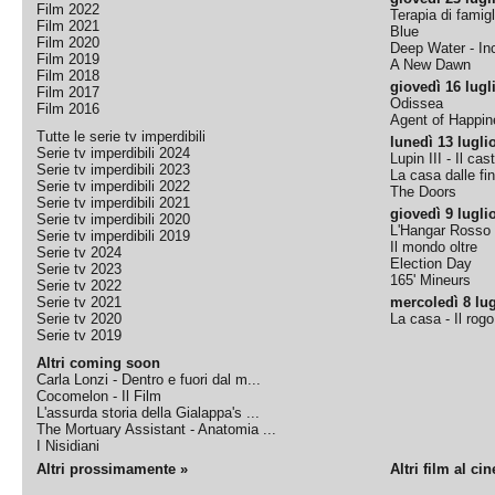
Film 2022
Terapia di famigl
Film 2021
Blue
Film 2020
Deep Water - Inc
Film 2019
A New Dawn
Film 2018
giovedì 16 lugl
Film 2017
Odissea
Film 2016
Agent of Happine
Tutte le serie tv imperdibili
lunedì 13 lugli
Serie tv imperdibili 2024
Lupin III - Il cas
Serie tv imperdibili 2023
La casa dalle fi
Serie tv imperdibili 2022
The Doors
Serie tv imperdibili 2021
giovedì 9 lugli
Serie tv imperdibili 2020
L'Hangar Rosso
Serie tv imperdibili 2019
Il mondo oltre
Serie tv 2024
Election Day
Serie tv 2023
165' Mineurs
Serie tv 2022
Serie tv 2021
mercoledì 8 lug
Serie tv 2020
La casa - Il rog
Serie tv 2019
Altri coming soon
Carla Lonzi - Dentro e fuori dal m...
Cocomelon - Il Film
L'assurda storia della Gialappa's ...
The Mortuary Assistant - Anatomia ...
I Nisidiani
Altri prossimamente »
Altri film al ci