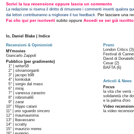
Scrivi la tua recensione oppure lascia un commento
La redazione si riserva il diritto di rimuovere i commenti inseriti qualora qu
Per lasciare una r
dai lettori contribuiranno a migliorare il tuo feedback.
Fai clic qui per iscriverti
subito oppure
Accedi se sei già iscritto
Io, Daniel Blake | Indice
Recensioni & Opinionisti
Premi
London Critics
(3)
MYmovies
Festival di Cann
Giancarlo Zappoli
David di Donatel
Pubblico (per gradimento)
Cesar
(2)
1° |
writer58
BAFTA
(6)
2° |
silviamorganti
3° |
jacopo b98
4° |
kimkiduk
Articoli & News
5° |
sergio dal maso
Focus
6° |
miraj
la vita che verrà 
7° |
vanessa zarastro
solidarietà che do
8° |
robroma66
e la palma d'oro
9° |
zarar
10° |
filippo catani
Video recension
11° |
uno sguardo sincero
la video recensio
12° |
maumauroma
13° |
lbavassano
14° |
scratty
15° |
maurizio meres
16° |
eugenio