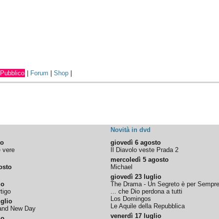
Pubblico
|
Forum
|
Shop
|
Novità in dvd
to
giovedì 6 agosto
e vere
Il Diavolo veste Prada 2
mercoledì 5 agosto
osto
Michael
giovedì 23 luglio
io
The Drama - Un Segreto è per Sempr
tigo
... che Dio perdona a tutti
Los Domingos
glio
Le Aquile della Repubblica
rand New Day
venerdì 17 luglio
io