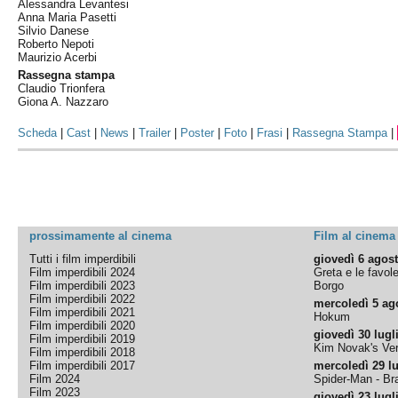
Alessandra Levantesi
Anna Maria Pasetti
Silvio Danese
Roberto Nepoti
Maurizio Acerbi
Rassegna stampa
Claudio Trionfera
Giona A. Nazzaro
Scheda
|
Cast
|
News
|
Trailer
|
Poster
|
Foto
|
Frasi
|
Rassegna Stampa
|
prossimamente al cinema
Film al cinema
Tutti i film imperdibili
giovedì 6 agos
Film imperdibili 2024
Greta e le favol
Film imperdibili 2023
Borgo
Film imperdibili 2022
mercoledì 5 ag
Film imperdibili 2021
Hokum
Film imperdibili 2020
giovedì 30 lugl
Film imperdibili 2019
Kim Novak's Ver
Film imperdibili 2018
Film imperdibili 2017
mercoledì 29 lu
Film 2024
Spider-Man - B
Film 2023
giovedì 23 lugl