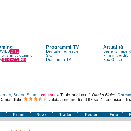
aming
Programmi TV
Attualità
VIES
ONE
Digitale Terrestre
Serie tv imperd
gratis in streaming
Sky
Film imperdibi
A
STREAMING
Domani in TV
Box Office
iernan
,
Briana Shann
.
continua»
Titolo originale
I, Daniel Blake
.
Dramm
 Daniel Blake
valutazione media:
3,89
su
-1
recensioni di cr
t
Premi
News
Trailer
Poster
Foto
F