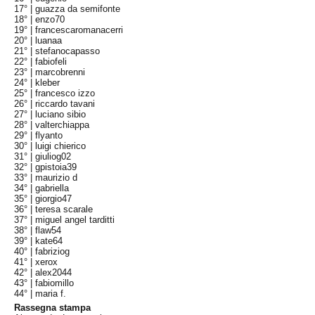
17° |
guazza da semifonte
18° |
enzo70
19° |
francescaromanacerri
20° |
luanaa
21° |
stefanocapasso
22° |
fabiofeli
23° |
marcobrenni
24° |
kleber
25° |
francesco izzo
26° |
riccardo tavani
27° |
luciano sibio
28° |
valterchiappa
29° |
flyanto
30° |
luigi chierico
31° |
giuliog02
32° |
gpistoia39
33° |
maurizio d
34° |
gabriella
35° |
giorgio47
36° |
teresa scarale
37° |
miguel angel tarditti
38° |
flaw54
39° |
kate64
40° |
fabriziog
41° |
xerox
42° |
alex2044
43° |
fabiomillo
44° |
maria f.
Rassegna stampa