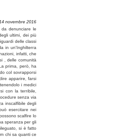
 14 novembre 2016
'è da denunciare le
gli ultimi, dei più
iguardi delle classi
a in un'Inghilterra
zioni, infatti, che
i , delle comunità
La prima, però, ha
do col sovrapporsi
ire apparire, farsi
tenendolo i medici
 con la terribile,
procedure senza via
 inscalfibile degli
 può esercitare nei
possono scalfire lo
tima speranza per gli
leguato, si è fatto
lm chi sa quanti ce