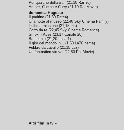
Per qualche dollaro ...
(
21,30
RaiTre
)
Amore, Cucina e Curry
(
21,10
Rai Movie
)
domenica 9 agosto
Il padrino
(
21,30
Rete4
)
Una notte al museo
(
22,40
Sky Cinema Family
)
L'ultima missione
(
21,15
Iris
)
Corro da te
(
22,45
Sky Cinema Romance
)
Smokin' Aces
(
23,17
Canale 20
)
Battleship
(
21,20
Italia 1
)
Il giro del mondo in...
(
1,50
La7Cinema
)
Febbre da cavallo
(
21,15
La7
)
Un fantastico via vai
(
22,50
Rai Movie
)
Altri film in tv »