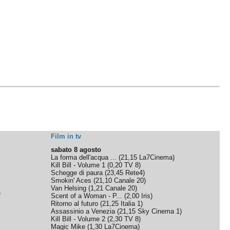
Film in tv
sabato 8 agosto
La forma dell'acqua ...
(
21,15
La7Cinema
)
Kill Bill - Volume 1
(
0,20
TV 8
)
Schegge di paura
(
23,45
Rete4
)
Smokin' Aces
(
21,10
Canale 20
)
Van Helsing
(
1,21
Canale 20
)
e
Scent of a Woman - P...
(
2,00
Iris
)
Ritorno al futuro
(
21,25
Italia 1
)
Assassinio a Venezia
(
21,15
Sky Cinema 1
)
Kill Bill - Volume 2
(
2,30
TV 8
)
Magic Mike
(
1,30
La7Cinema
)