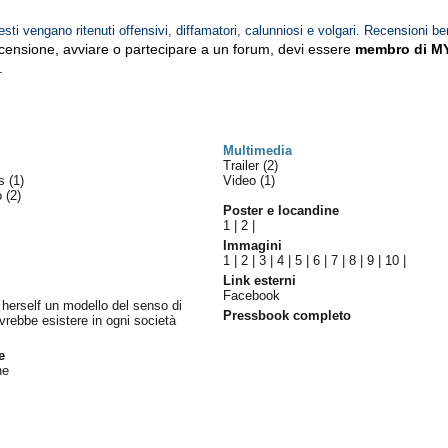
esti vengano ritenuti offensivi, diffamatori, calunniosi e volgari. Recensioni be
ecensione, avviare o partecipare a un forum, devi essere
membro di M
.
Multimedia
Trailer (2)
es
(1)
Video (1)
lo
(2)
Poster e locandine
1
|
2
|
Immagini
1
|
2
|
3
|
4
|
5
|
6
|
7
|
8
|
9
|
10
|
Link esterni
Facebook
- herself un modello del senso di
Pressbook completo
vrebbe esistere in ogni società
e
ne