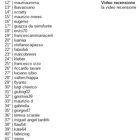
12° |
maumauroma
Video recensione
13° |
lbavassano
la video recensione
14° |
scratty
15° |
maurizio meres
16° |
eugenio
17° |
guazza da semifonte
18° |
enzo70
19° |
francescaromanacerri
20° |
luanaa
21° |
stefanocapasso
22° |
fabiofeli
23° |
marcobrenni
24° |
kleber
25° |
francesco izzo
26° |
riccardo tavani
27° |
luciano sibio
28° |
valterchiappa
29° |
flyanto
30° |
luigi chierico
31° |
giuliog02
32° |
gpistoia39
33° |
maurizio d
34° |
gabriella
35° |
giorgio47
36° |
teresa scarale
37° |
miguel angel tarditti
38° |
flaw54
39° |
kate64
40° |
fabriziog
41° |
xerox