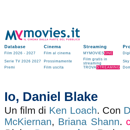
Database
Cinema
Streaming
Pr
Film 2026
-
2027
Film al cinema
MYMOVIES
ONE
Digi
Film gratis in
Serie TV
2026
2027
Prossimamente
Sky
streaming
Premi
Film uscita
TROVA
STREAMING
Dom
Io, Daniel Blake
Un film di
Ken Loach
. Con
D
McKiernan
,
Briana Shann
.