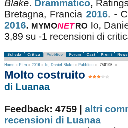
Blake
.
Drammatico
,
Rating
Bretagna, Francia
2016
. - 
2016
.
Io, Dani
MYMO
NE
T
RO
3,89
su
-1
recensioni di critic
Scheda
Critica
Pubblico
Forum
Cast
Premi
News
Home
»
Film
»
2016
»
Io, Daniel Blake
»
Pubblico
»
758195
»
Molto costruito
di Luanaa
Feedback: 4759 |
altri com
recensioni di Luanaa