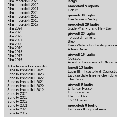
Film imperdibili 2023
Borgo
Film imperdibili 2022
mercoledì 5 agosto
Film imperdibili 2021
Hokum
Film imperdibili 2020
giovedì 30 luglio
Film imperdibili 2019
Kim Novak's Vertigo
Film imperdibili 2018
Film imperdibili 2017
mercoledì 29 luglio
Film 2024
Spider-Man - Brand New Day
Film 2023
giovedì 23 luglio
Film 2022
Terapia di famiglia
Film 2021
Blue
Film 2020
Deep Water - Incubo dagli abissi
Film 2019
A New Dawn
Film 2018
giovedì 16 luglio
Film 2017
Odissea
Film 2016
Agent of Happiness - Il Bhutan e 
Tutte le serie tv imperdibili
lunedì 13 luglio
Serie tv imperdibili 2024
Lupin III - Il castello di Cagliostr
Serie tv imperdibili 2023
La casa dalle finestre che ridono
Serie tv imperdibili 2022
The Doors
Serie tv imperdibili 2021
giovedì 9 luglio
Serie tv imperdibili 2020
L'Hangar Rosso
Serie tv imperdibili 2019
Il mondo oltre
Serie tv 2024
Election Day
Serie tv 2023
165' Mineurs
Serie tv 2022
Serie tv 2021
mercoledì 8 luglio
Serie tv 2020
La casa - Il rogo del male
Serie tv 2019