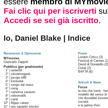
essere
membro di MYmovie
Fai clic qui per iscriverti
su
Accedi se sei già iscritto
.
Io, Daniel Blake | Indice
Recensioni & Opinionisti
Premi
London Critics
(3)
MYmovies
Festival di Cannes
(1
Giancarlo Zappoli
David di Donatello
(2)
Pubblico (per gradimento)
Cesar
(2)
1° |
writer58
BAFTA
(6)
2° |
silviamorganti
3° |
jacopo b98
4° |
kimkiduk
Articoli & News
5° |
sergio dal maso
Focus
6° |
miraj
la vita che verrà - her
7° |
vanessa zarastro
modello del senso di 
8° |
robroma66
che dovrebbe esistere
9° |
zarar
società
10° |
filippo catani
e la palma d'oro
11° |
uno sguardo sincero