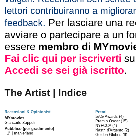
lettori contribuiranno a migliorar
Per lasciare una r
feedback.
avviare o partecipare a un f
essere
membro di MYmovie
Fai clic qui per iscriverti
su
Accedi se sei già iscritto
.
The Artist | Indice
Recensioni & Opinionisti
Premi
SAG Awards
(4)
MYmovies
Premio Oscar
(15)
Giancarlo Zappoli
NYFCCA
(4)
Pubblico (per gradimento)
Nastri d'Argento
(2)
1° |
mahleriano
Golden Globes
(9)