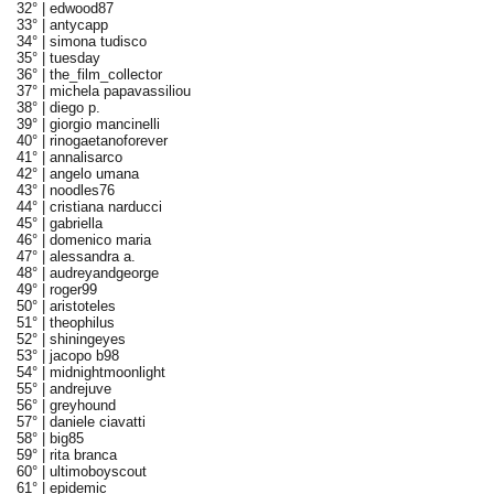
32° |
edwood87
33° |
antycapp
34° |
simona tudisco
35° |
tuesday
36° |
the_film_collector
37° |
michela papavassiliou
38° |
diego p.
39° |
giorgio mancinelli
40° |
rinogaetanoforever
41° |
annalisarco
42° |
angelo umana
43° |
noodles76
44° |
cristiana narducci
45° |
gabriella
46° |
domenico maria
47° |
alessandra a.
48° |
audreyandgeorge
49° |
roger99
50° |
aristoteles
51° |
theophilus
52° |
shiningeyes
53° |
jacopo b98
54° |
midnightmoonlight
55° |
andrejuve
56° |
greyhound
57° |
daniele ciavatti
58° |
big85
59° |
rita branca
60° |
ultimoboyscout
61° |
epidemic