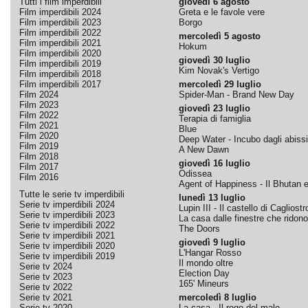
Tutti i film imperdibili
giovedì 6 agosto
Film imperdibili 2024
Greta e le favole vere
Film imperdibili 2023
Borgo
Film imperdibili 2022
mercoledì 5 agosto
Film imperdibili 2021
Hokum
Film imperdibili 2020
giovedì 30 luglio
Film imperdibili 2019
Kim Novak's Vertigo
Film imperdibili 2018
Film imperdibili 2017
mercoledì 29 luglio
Film 2024
Spider-Man - Brand New Day
Film 2023
giovedì 23 luglio
Film 2022
Terapia di famiglia
Film 2021
Blue
Film 2020
Deep Water - Incubo dagli abissi
Film 2019
A New Dawn
Film 2018
giovedì 16 luglio
Film 2017
Odissea
Film 2016
Agent of Happiness - Il Bhutan e 
Tutte le serie tv imperdibili
lunedì 13 luglio
Serie tv imperdibili 2024
Lupin III - Il castello di Cagliostr
Serie tv imperdibili 2023
La casa dalle finestre che ridono
Serie tv imperdibili 2022
The Doors
Serie tv imperdibili 2021
giovedì 9 luglio
Serie tv imperdibili 2020
L'Hangar Rosso
Serie tv imperdibili 2019
Il mondo oltre
Serie tv 2024
Election Day
Serie tv 2023
165' Mineurs
Serie tv 2022
Serie tv 2021
mercoledì 8 luglio
Serie tv 2020
La casa - Il rogo del male