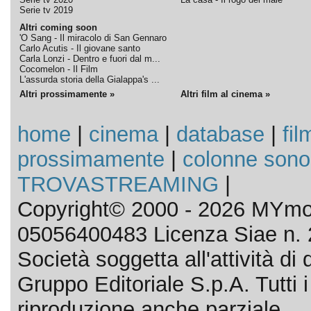
Serie tv 2019
Altri coming soon
'O Sang - Il miracolo di San Gennaro
Carlo Acutis - Il giovane santo
Carla Lonzi - Dentro e fuori dal m...
Cocomelon - Il Film
L'assurda storia della Gialappa's ...
Altri prossimamente »
Altri film al cinema »
home
|
cinema
|
database
|
fil
prossimamente
|
colonne sono
TROVASTREAMING
|
Copyright© 2000 - 2026 MYmov
05056400483 Licenza Siae n. 
Società soggetta all'attività d
Gruppo Editoriale S.p.A. Tutti i d
riproduzione anche parziale.