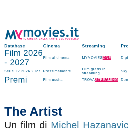
Database
Cinema
Streaming
Pr
Film 2026
Film al cinema
MYMOVIES
ONE
Digi
-
2027
Film gratis in
Serie TV
2026
2027
Prossimamente
Sky
streaming
Premi
Film uscita
TROVA
STREAMING
Dom
The Artist
Un film di
Michel Hazanavic