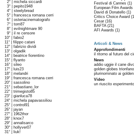
2° |
michela siccardi
Festival di Cannes
(1)
3° |
pepito1948
European Film Awards
4° |
steelybread
David di Donatello
(1)
5° |
francesca romana cerri
Critics Choice Award
(
6° |
osteriacinematografo
Cesar
(16)
7° |
tom87
BAFTA
(21)
8° |
evilnightmare 90
AFI Awards
(1)
9° |
il re censore
10° |
fabio2
11° |
filippo catani
Articoli & News
12° |
fabrizio dividi
Approfondimenti
13° |
olgadik
il ritorno al futuro del
14° |
beatrice fiorentino
15° |
flyanto
News
16° |
sileo
addio uggie il cane divo
17° |
luis23
golden globes trionfan
18° |
melandri
plurinominato ai golden
19° |
francesca romana cerri
Video
20° |
sassolino
un riuscito esperimento
21° |
sebastiano_lor
22° |
trimegisto85
23° |
gianluca78
24° |
michela papavassiliou
25° |
control91
26° |
jayan
27° |
1962thor
28° |
knox7
29° |
annalisarco
30° |
hollyver07
31° |
liuk!