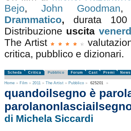
Bejo
,
John Goodman
Drammatico
,
durata 10
Distribuzione
uscita
venerd
The Artist
valutazi
critica, pubblico e dizionari.
Scheda
Critica
Pubblico
Forum
Cast
Premi
News
Home
»
Film
»
2011
»
The Artist
»
Pubblico
»
625201
»
quandoilsegno è parola
parolanonlasciailsegn
di Michela Siccardi