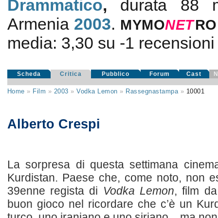
Drammatico
,
durata 88 mi
Armenia
2003
.
MYMO
NE
T
RO
media:
3,30
su
-1
recensioni d
Scheda
Critica
Pubblico
Forum
Cast
N
Home
»
Film
»
2003
»
Vodka Lemon
»
Rassegnastampa
»
10001
Alberto Crespi
La sorpresa di questa settimana cinemat
Kurdistan. Paese che, come noto, non es
39enne regista di
Vodka Lemon
, film d
buon gioco nel ricordare che c’è un Kur
turco, uno iraniano e uno siriano... ma no