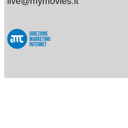
live@mymovies.it