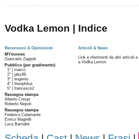
Vodka Lemon | Indice
Recensioni & Opinionisti
Articoli & News
MYmovies
Link e riferimenti da altri articoli 
Giancarlo Zappoli
a Vodka Lemon
Pubblico (per gradimento)
1° |
marco
2° |
jaky86
3° |
eugenio
4° |
theophilus
5° |
francesco2
Rassegna stampa
Alberto Crespi
Roberto Nepoti
Rassegna stampa
Federico Calamante
Enrico Magrelli
Luca Barnabé
Scheda
|
Cast
|
News
|
Frasi
|