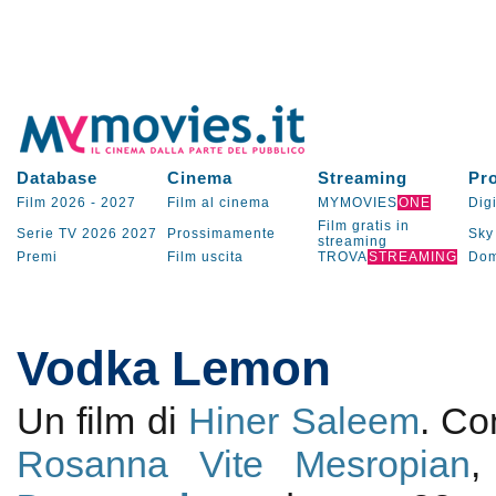
Database
Cinema
Streaming
Pr
Film 2026
-
2027
Film al cinema
MYMOVIES
ONE
Digi
Film gratis in
Serie TV
2026
2027
Prossimamente
Sky
streaming
Premi
Film uscita
TROVA
STREAMING
Dom
Vodka Lemon
Un film di
Hiner Saleem
. C
Rosanna Vite Mesropian