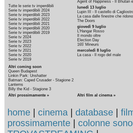
Agent of Happiness - Il Bhutan e 
Tutte le serie tv imperdibili
lunedì 13 luglio
Serie tv imperdibili 2024
Lupin III - Il castello di Cagliostr
Serie tv imperdibili 2023
La casa dalle finestre che ridono
Serie tv imperdibili 2022
The Doors
Serie tv imperdibili 2021
giovedì 9 luglio
Serie tv imperdibili 2020
L'Hangar Rosso
Serie tv imperdibili 2019
Il mondo oltre
Serie tv 2024
Election Day
Serie tv 2023
165' Mineurs
Serie tv 2022
Serie tv 2021
mercoledì 8 luglio
Serie tv 2020
La casa - Il rogo del male
Serie tv 2019
Altri coming soon
Queen Budapest
Linkin Park: Unshatter
Batman: Caped Crusader - Stagione 2
Lanterns
Billy the Kid - Stagione 3
Altri prossimamente »
Altri film al cinema »
home
|
cinema
|
database
|
fil
prossimamente
|
colonne sono