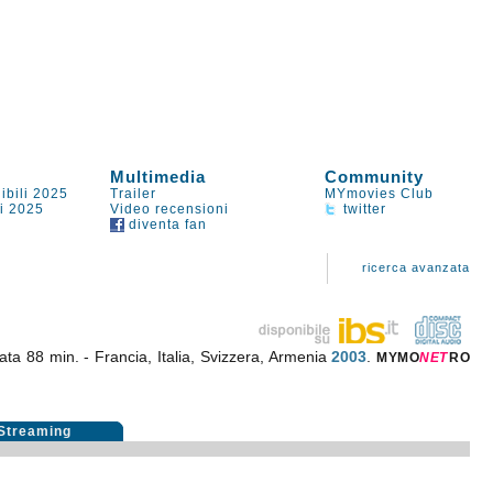
Multimedia
Community
ibili 2025
Trailer
MYmovies Club
li 2025
Video recensioni
twitter
diventa fan
ricerca avanzata
ata 88 min. - Francia, Italia, Svizzera, Armenia
2003
.
MYMO
NE
T
RO
Streaming