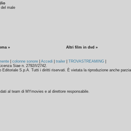
lio
o del male
nema »
Altri film in dvd »
mente
|
colonne sonore
|
Accedi
|
trailer
|
TROVASTREAMING
|
icenza Siae n. 2792/I/2742.
ditoriale S.p.A. Tutti i diritti riservati. È vietata la riproduzione anche parzia
ffidati al team di MYmovies e al direttore responsabile.