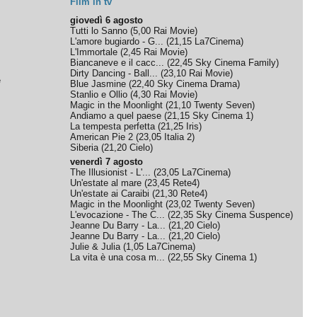
Film in tv
giovedì 6 agosto
Tutti lo Sanno
(
5,00
Rai Movie
)
L'amore bugiardo - G...
(
21,15
La7Cinema
)
L'Immortale
(
2,45
Rai Movie
)
Biancaneve e il cacc...
(
22,45
Sky Cinema Family
)
Dirty Dancing - Ball...
(
23,10
Rai Movie
)
e
Blue Jasmine
(
22,40
Sky Cinema Drama
)
Stanlio e Ollio
(
4,30
Rai Movie
)
Magic in the Moonlight
(
21,10
Twenty Seven
)
Andiamo a quel paese
(
21,15
Sky Cinema 1
)
La tempesta perfetta
(
21,25
Iris
)
American Pie 2
(
23,05
Italia 2
)
Siberia
(
21,20
Cielo
)
venerdì 7 agosto
The Illusionist - L'...
(
23,05
La7Cinema
)
Un'estate al mare
(
23,45
Rete4
)
Un'estate ai Caraibi
(
21,30
Rete4
)
Magic in the Moonlight
(
23,02
Twenty Seven
)
L'evocazione - The C...
(
22,35
Sky Cinema Suspence
)
Jeanne Du Barry - La...
(
21,20
Cielo
)
Jeanne Du Barry - La...
(
21,20
Cielo
)
Julie & Julia
(
1,05
La7Cinema
)
La vita è una cosa m...
(
22,55
Sky Cinema 1
)