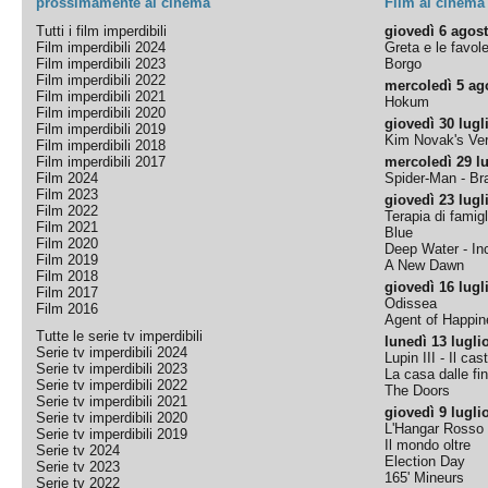
prossimamente al cinema
Film al cinema
Tutti i film imperdibili
giovedì 6 agos
Film imperdibili 2024
Greta e le favol
Film imperdibili 2023
Borgo
Film imperdibili 2022
mercoledì 5 ag
Film imperdibili 2021
Hokum
Film imperdibili 2020
giovedì 30 lugl
Film imperdibili 2019
Kim Novak's Ver
Film imperdibili 2018
Film imperdibili 2017
mercoledì 29 lu
Film 2024
Spider-Man - B
Film 2023
giovedì 23 lugl
Film 2022
Terapia di famigl
Film 2021
Blue
Film 2020
Deep Water - Inc
Film 2019
A New Dawn
Film 2018
giovedì 16 lugl
Film 2017
Odissea
Film 2016
Agent of Happine
Tutte le serie tv imperdibili
lunedì 13 lugli
Serie tv imperdibili 2024
Lupin III - Il cas
Serie tv imperdibili 2023
La casa dalle fi
Serie tv imperdibili 2022
The Doors
Serie tv imperdibili 2021
giovedì 9 lugli
Serie tv imperdibili 2020
L'Hangar Rosso
Serie tv imperdibili 2019
Il mondo oltre
Serie tv 2024
Election Day
Serie tv 2023
165' Mineurs
Serie tv 2022