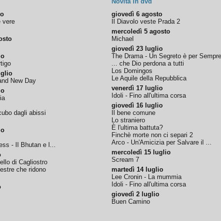
Novità in dvd
to
giovedì 6 agosto
e vere
Il Diavolo veste Prada 2
mercoledì 5 agosto
osto
Michael
giovedì 23 luglio
io
The Drama - Un Segreto è per Sempr
tigo
... che Dio perdona a tutti
Los Domingos
glio
Le Aquile della Repubblica
rand New Day
venerdì 17 luglio
io
Idoli - Fino all'ultima corsa
ia
giovedì 16 luglio
ubo dagli abissi
Il bene comune
Lo straniero
È l'ultima battuta?
io
Finchè morte non ci separi 2
Arco - Un'Amicizia per Salvare il ...
ss - Il Bhutan e l...
mercoledì 15 luglio
o
Scream 7
tello di Cagliostro
nestre che ridono
martedì 14 luglio
Lee Cronin - La mummia
Idoli - Fino all'ultima corsa
o
giovedì 2 luglio
Buen Camino