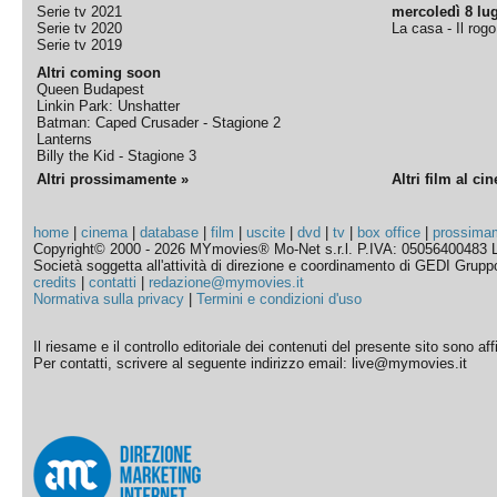
Serie tv 2021
mercoledì 8 lug
Serie tv 2020
La casa - Il rog
Serie tv 2019
Altri coming soon
Queen Budapest
Linkin Park: Unshatter
Batman: Caped Crusader - Stagione 2
Lanterns
Billy the Kid - Stagione 3
Altri prossimamente »
Altri film al ci
home
|
cinema
|
database
|
film
|
uscite
|
dvd
|
tv
|
box office
|
prossima
Copyright© 2000 - 2026 MYmovies® Mo-Net s.r.l. P.IVA: 05056400483 L
Società soggetta all'attività di direzione e coordinamento di GEDI Gruppo E
credits
|
contatti
|
redazione@mymovies.it
Normativa sulla privacy
|
Termini e condizioni d'uso
Il riesame e il controllo editoriale dei contenuti del presente sito sono a
Per contatti, scrivere al seguente indirizzo email: live@mymovies.it