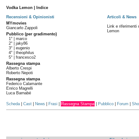
Vodka Lemon | Indice
Recensioni & Opinionisti
Articoli & News
MYmovies
Link e riferimenti
Giancarlo Zappoli
Lemon
Pubblico (per gradimento)
1° |
marco
2° |
jaky86
3° |
eugenio
4° |
theophilus
5° |
francesco2
Rassegna stampa
Alberto Crespi
Roberto Nepoti
Rassegna stampa
Federico Calamante
Enrico Magrelli
Luca Barnabé
Scheda
|
Cast
|
News
|
Frasi
|
Rassegna Stampa
|
Pubblico
|
Forum
|
Sho