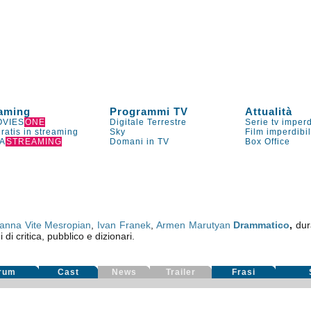
aming
Programmi TV
Attualità
VIES
ONE
Digitale Terrestre
Serie tv imperd
gratis in streaming
Sky
Film imperdibi
A
STREAMING
Domani in TV
Box Office
anna Vite Mesropian
,
Ivan Franek
,
Armen Marutyan
Drammatico
,
dur
di critica, pubblico e dizionari.
rum
Cast
News
Trailer
Frasi