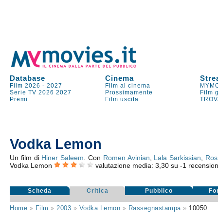
Database
Cinema
Stre
Film 2026
-
2027
Film al cinema
MYMO
Serie TV
2026
2027
Prossimamente
Film 
Premi
Film uscita
TROV
Vodka Lemon
Un film di
Hiner Saleem
. Con
Romen Avinian
,
Lala Sarkissian
,
Ros
Vodka Lemon
valutazione media:
3,30
su
-1
recensioni 
Scheda
Critica
Pubblico
Fo
Home
»
Film
»
2003
»
Vodka Lemon
»
Rassegnastampa
»
10050