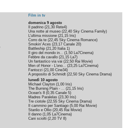
Film in tv
domenica 9 agosto
Il padrino
(
21,30
Rete4
)
Una notte al museo
(
22,40
Sky Cinema Family
)
L'ultima missione
(
21,15
Iris
)
Corro da te
(
22,45
Sky Cinema Romance
)
Smokin' Aces
(
23,17
Canale 20
)
e
Battleship
(
21,20
Italia 1
)
Il giro del mondo in...
(
1,50
La7Cinema
)
Febbre da cavallo
(
21,15
La7
)
Un fantastico via vai
(
22,50
Rai Movie
)
Men of Honor - L'ono...
(
23,25
La7Cinema
)
Fantozzi
(
21,00
Cine34
)
A proposito di Schmidt
(
22,50
Sky Cinema Drama
)
lunedì 10 agosto
Michael Clayton
(
1,00
Iris
)
The Burning Plain - ...
(
21,15
Iris
)
Ocean's 8
(
0,35
Canale 5
)
Madres Paralelas
(
23,30
Iris
)
Tre ciotole
(
22,55
Sky Cinema Drama
)
Il cammino per Santiago
(
5,00
Rai Movie
)
Stanlio e Ollio
(
20,45
Rai Movie
)
Il danno
(
1,05
La7Cinema
)
Cani sciolti
(
2,20
TV 8
)