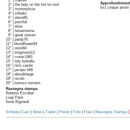
1° |
malvex
Approfondiment
2° |
the lady on the hot tin roof
5x1 cinque amori 
3° |
monnnyticia
4° |
villadoi
5° |
elenii85
6° |
parsifal
7° |
elias
8° |
taniamarina
9° |
great steven
10° |
paolp78
11° |
bloodflower84
12° |
orion84
13° |
enigmista12
14° |
cronix1981
15° |
toty bottalla
16° |
nick castle
17° |
jacopo b98
18° |
alexdelarge
19° |
nicolò
20° |
lorenzo romano
Rassegna stampa
Roberto Escobar
Luigi Paini
Irene Bignardi
Scheda
|
Cast
|
News
|
Trailer
|
Poster
|
Foto
|
Frasi
|
Rassegna Stampa
|