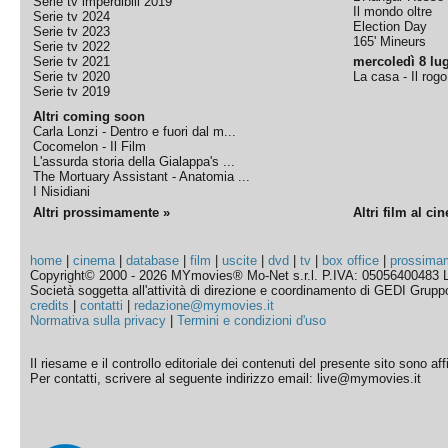
Serie tv imperdibili 2019
Il mondo oltre
Serie tv 2024
Election Day
Serie tv 2023
165' Mineurs
Serie tv 2022
Serie tv 2021
mercoledì 8 lug
Serie tv 2020
La casa - Il rog
Serie tv 2019
Altri coming soon
Carla Lonzi - Dentro e fuori dal m...
Cocomelon - Il Film
L'assurda storia della Gialappa's ...
The Mortuary Assistant - Anatomia ...
I Nisidiani
Altri prossimamente »
Altri film al ci
home
|
cinema
|
database
|
film
|
uscite
|
dvd
|
tv
|
box office
|
prossima
Copyright© 2000 - 2026 MYmovies® Mo-Net s.r.l. P.IVA: 05056400483 L
Società soggetta all'attività di direzione e coordinamento di GEDI Gruppo E
credits
|
contatti
|
redazione@mymovies.it
Normativa sulla privacy
|
Termini e condizioni d'uso
Il riesame e il controllo editoriale dei contenuti del presente sito sono a
Per contatti, scrivere al seguente indirizzo email: live@mymovies.it