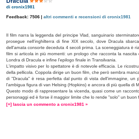
Dracula
di cronix1981
Feedback: 7506 |
altri commenti e recensioni di cronix1981
Il film narra la leggenda del principe Vlad, sanguinario sterminatore
prosegue nell'inghilterra di fine XIX secolo, dove Dracula sbar
dell'amata consorte deceduta 4 secoli prima. La sceneggiatura è riad
film si articola in più momenti: un prologo che racconta la nascita
Londra di Dracula e infine l'epilogo finale in Transilvania.
L'impatto visivo per lo spettatore è di notevole efficacia. Le ricostr
della pellicola. Coppola dirige un buon film, che però sembra manca
di "Dracula" è resa perfetta dal punto di vista dell'immagine, un
l'ambigua figura di van Helsing (Hopkins) e ancora di più quella 
Questo modo di rappresentare la vicenda, quasi come un racconto e
personaggi ed è forse il maggior limite che lo rende "solo" un buon f
[+] lascia un commento a cronix1981 »