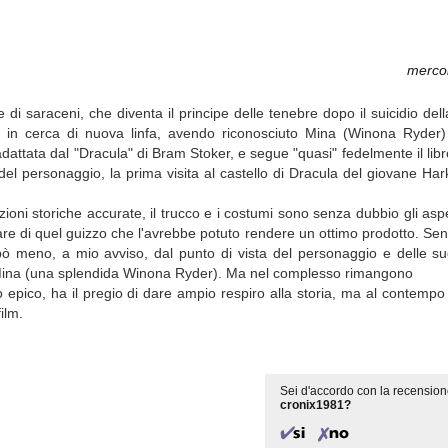
merco
 di saraceni, che diventa il principe delle tenebre dopo il suicidio dell
ca in cerca di nuova linfa, avendo riconosciuto Mina (Winona Ryder)
attata dal "Dracula" di Bram Stoker, e segue "quasi" fedelmente il libr
 del personaggio, la prima visita al castello di Dracula del giovane Ha
uzioni storiche accurate, il trucco e i costumi sono senza dubbio gli aspe
re di quel guizzo che l'avrebbe potuto rendere un ottimo prodotto. Sen
 pò meno, a mio avviso, dal punto di vista del personaggio e delle su
di Mina (una splendida Winona Ryder). Ma nel complesso rimangono
pico, ha il pregio di dare ampio respiro alla storia, ma al contempo 
ilm.
Sei d'accordo con la recension
cronix1981?