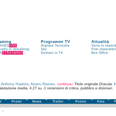
aming
Programmi TV
Attualità
VIES
ONE
Digitale Terrestre
Serie tv imperd
gratis in streaming
Sky
Film imperdibi
A
STREAMING
Domani in TV
Box Office
,
Anthony Hopkins
,
Keanu Reeves
.
continua»
Titolo originale
Dracula
.
H
alutazione media:
4,27
su
-1
recensioni di critica, pubblico e dizionari.
t
Premi
News
Trailer
Poster
Foto
F
2
»