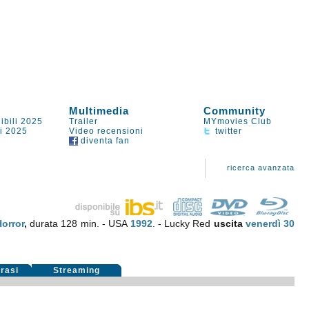
Multimedia
Community
ibili 2025
Trailer
MYmovies Club
li 2025
Video recensioni
twitter
diventa fan
ricerca avanzata
orror
,
durata 128 min. - USA
1992
. - Lucky Red
uscita
venerdì 30
rasi
Streaming