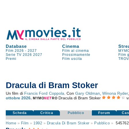
Database
Cinema
Stre
Film 2026
-
2027
Film al cinema
MYMO
Serie TV
2026
2027
Prossimamente
Film 
Premi
Film uscita
TROV
Dracula di Bram Stoker
Un film di
Francis Ford Coppola
. Con
Gary Oldman
,
Winona Ryder
ottobre 2026
.
Dracula di Bram Stoker
v
MYMO
NE
T
RO
Scheda
Critica
Pubblico
Forum
Cas
Home
»
Film
»
1992
»
Dracula Di Bram Stoker
»
Pubblico
»
54576