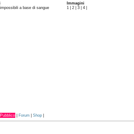
i
Immagini
impossibili a base di sangue
1
|
2
|
3
|
4
|
Pubblico
|
Forum
|
Shop
|