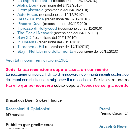
La lingua del santo
(recensione del 29/12/2010)
Alpha Dog
(recensione del 24/12/2010)
Il rompiscatole
(commento del 24/12/2010)
Auto Focus
(recensione del 16/12/2010)
Heat - La sfida
(recensione del 02/12/2010)
Piacere Dave
(recensione del 30/11/2010)
Il prezzo di Hollywood
(recensione del 25/11/2010)
The Social Network
(recensione del 24/11/2010)
Saw 3D
(recensione del 21/11/2010)
In Dreams
(recensione del 20/11/2010)
Ti presento Bill
(recensione del 14/11/2010)
Stay - Nel labirinto della mente
(recensione del 02/11/2010)
Vedi tutti i commenti di cronix1981 »
Scrivi la tua recensione oppure lascia un commento
La redazione si riserva il diritto di rimuovere i commenti inseriti qualora qu
Per lasciare una r
dai lettori contribuiranno a migliorare il tuo feedback.
Fai clic qui per iscriverti
subito oppure
Accedi se sei già iscritto
Dracula di Bram Stoker | Indice
Recensioni & Opinionisti
Premi
Premio Oscar
(14
MYmovies
Pubblico (per gradimento)
Articoli & News