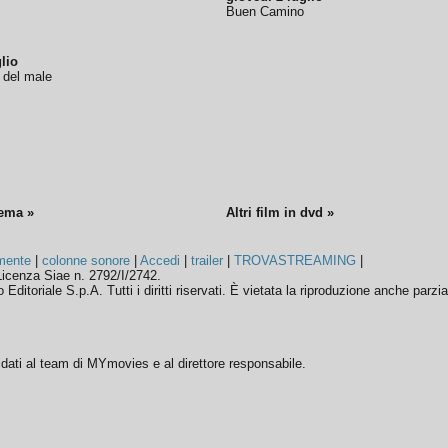
Buen Camino
lio
o del male
nema »
Altri film in dvd »
mente
|
colonne sonore
|
Accedi
|
trailer
|
TROVASTREAMING
|
icenza Siae n. 2792/I/2742.
ditoriale S.p.A. Tutti i diritti riservati. È vietata la riproduzione anche parzia
ffidati al team di MYmovies e al direttore responsabile.