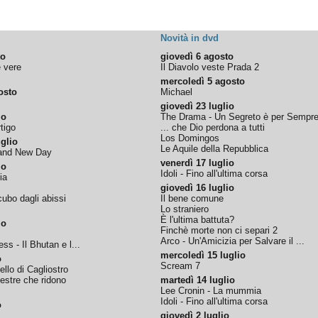
Novità in dvd
to
giovedì 6 agosto
e vere
Il Diavolo veste Prada 2
mercoledì 5 agosto
osto
Michael
giovedì 23 luglio
io
The Drama - Un Segreto è per Sempr
tigo
... che Dio perdona a tutti
Los Domingos
glio
Le Aquile della Repubblica
rand New Day
venerdì 17 luglio
io
Idoli - Fino all'ultima corsa
ia
giovedì 16 luglio
ubo dagli abissi
Il bene comune
Lo straniero
È l'ultima battuta?
io
Finchè morte non ci separi 2
Arco - Un'Amicizia per Salvare il ...
ss - Il Bhutan e l...
mercoledì 15 luglio
o
Scream 7
tello di Cagliostro
nestre che ridono
martedì 14 luglio
Lee Cronin - La mummia
Idoli - Fino all'ultima corsa
o
giovedì 2 luglio