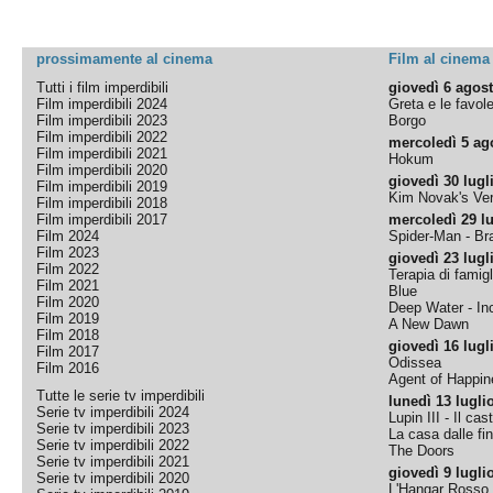
prossimamente al cinema
Film al cinema
Tutti i film imperdibili
giovedì 6 agos
Film imperdibili 2024
Greta e le favol
Film imperdibili 2023
Borgo
Film imperdibili 2022
mercoledì 5 ag
Film imperdibili 2021
Hokum
Film imperdibili 2020
giovedì 30 lugl
Film imperdibili 2019
Kim Novak's Ver
Film imperdibili 2018
Film imperdibili 2017
mercoledì 29 lu
Film 2024
Spider-Man - B
Film 2023
giovedì 23 lugl
Film 2022
Terapia di famigl
Film 2021
Blue
Film 2020
Deep Water - Inc
Film 2019
A New Dawn
Film 2018
giovedì 16 lugl
Film 2017
Odissea
Film 2016
Agent of Happine
Tutte le serie tv imperdibili
lunedì 13 lugli
Serie tv imperdibili 2024
Lupin III - Il cas
Serie tv imperdibili 2023
La casa dalle fi
Serie tv imperdibili 2022
The Doors
Serie tv imperdibili 2021
giovedì 9 lugli
Serie tv imperdibili 2020
L'Hangar Rosso