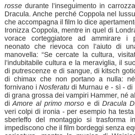
rosse
durante l’inseguimento in carrozza 
Dracula. Anche perché Coppola nel lussu
che accompagna il film lo dice apertament
Ironizza Coppola, mentre in quel di Londr
vorace corteggiatore ad ammirare i 
neonato che rievoca con l’aiuto di u
manovella: “Se cercate la cultura, visit
l’indubitabile cultura e la meraviglia, il s
di putrescenze e di sangue, di kitsch got
di chimax che non portano a nulla: né
fornivano i
Nosferatu
di Murnau e - sì - di
di grana grossa dei vampiri Hammer, né all
di
Amore al primo morso
e di
Dracula D
veri colpi di ironia - per esempio ha tes
sberleffo del montaggio si trasforma 
impediscono che il film bordeggi senza equil