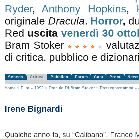
Ryder
,
Anthony Hopkins
,
originale
Dracula
.
Horror
,
du
Red
uscita
venerdì 30
otto
Bram Stoker
valuta
di critica, pubblico e dizionari
Scheda
Critica
Pubblico
Forum
Cast
Premi
News
Home
»
Film
»
1992
»
Dracula Di Bram Stoker
»
Rassegnastampa
»
Irene Bignardi
Qualche anno fa, su “Calibano”, Franco M