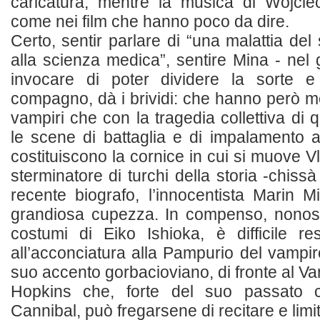
caricatura, mentre la musica di Wojcie
come nei film che hanno poco da dire.
Certo, sentir parlare di “una malattia de
alla scienza medica”, sentire Mina - nel g
invocare di poter dividere la sorte 
compagno, dà i brividi: che hanno però m
vampiri che con la tragedia collettiva di 
le scene di battaglia e di impalamento a
costituiscono la cornice in cui si muove V
sterminatore di turchi della storia -chissà
recente biografo, l’innocentista Marin 
grandiosa cupezza. In compenso, nonost
costumi di Eiko Ishioka, è difficile re
all’acconciatura alla Pampurio del vamp
suo accento gorbacioviano, di fronte al V
Hopkins che, forte del suo passato 
Cannibal, può fregarsene di recitare e limitar