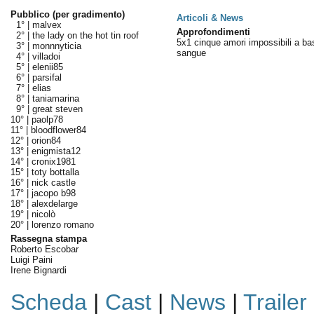
Pubblico (per gradimento)
Articoli & News
1° |
malvex
Approfondimenti
2° |
the lady on the hot tin roof
5x1 cinque amori impossibili a ba
3° |
monnnyticia
sangue
4° |
villadoi
5° |
elenii85
6° |
parsifal
7° |
elias
8° |
taniamarina
9° |
great steven
10° |
paolp78
11° |
bloodflower84
12° |
orion84
13° |
enigmista12
14° |
cronix1981
15° |
toty bottalla
16° |
nick castle
17° |
jacopo b98
18° |
alexdelarge
19° |
nicolò
20° |
lorenzo romano
Rassegna stampa
Roberto Escobar
Luigi Paini
Irene Bignardi
Scheda
|
Cast
|
News
|
Trailer