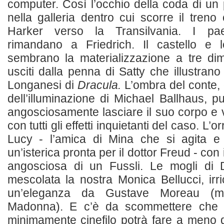
computer. Così l’occhio della coda di un
nella galleria dentro cui scorre il tren
Harker verso la Transilvania. I paes
rimandano a Friedrich. Il castello e 
sembrano la materializzazione a tre dim
usciti dalla penna di Satty che illustran
Longanesi di
Dracula.
L’ombra del conte, 
dell’illuminazione di Michael Ballhaus, p
angosciosamente lasciare il suo corpo e v
con tutti gli effetti inquietanti del caso. L’
Lucy - l’amica di Mina che si agita 
un’isterica pronta per il dottor Freud - con 
angosciosa di un Fussli. Le mogli di 
mescolata la nostra Monica Bellucci, irr
un’eleganza da Gustave Moreau (
Madonna). E c’è da scommettere che 
minimamente cinefilo potrà fare a meno 