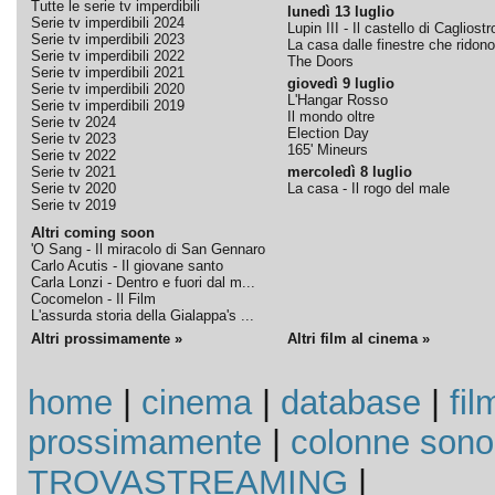
Tutte le serie tv imperdibili
lunedì 13 luglio
Serie tv imperdibili 2024
Lupin III - Il castello di Cagliostr
Serie tv imperdibili 2023
La casa dalle finestre che ridono
Serie tv imperdibili 2022
The Doors
Serie tv imperdibili 2021
giovedì 9 luglio
Serie tv imperdibili 2020
L'Hangar Rosso
Serie tv imperdibili 2019
Il mondo oltre
Serie tv 2024
Election Day
Serie tv 2023
165' Mineurs
Serie tv 2022
Serie tv 2021
mercoledì 8 luglio
Serie tv 2020
La casa - Il rogo del male
Serie tv 2019
Altri coming soon
'O Sang - Il miracolo di San Gennaro
Carlo Acutis - Il giovane santo
Carla Lonzi - Dentro e fuori dal m...
Cocomelon - Il Film
L'assurda storia della Gialappa's ...
Altri prossimamente »
Altri film al cinema »
home
|
cinema
|
database
|
fil
prossimamente
|
colonne sono
TROVASTREAMING
|