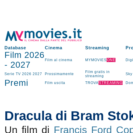
Database
Cinema
Streaming
Pr
Film 2026
Film al cinema
MYMOVIES
ONE
Digi
-
2027
Film gratis in
Serie TV
2026
2027
Prossimamente
Sky
streaming
Premi
Film uscita
TROVA
STREAMING
Dom
Dracula di Bram Sto
Un film di
Francis Ford Co