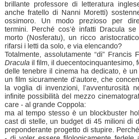
brillante professore di letteratura ingle
anche fratello di Nanni Moretti) sosten
ossimoro. Un modo prezioso per dire
termini. Perché cos’è infatti Dracula s
morto (Nosferatu), un ricco aristocratic
rifarsi i letti da solo, e via elencando?
Totalmente, assolutamente “di” Francis
Dracula
il film, il duecentocinquantesimo, 
delle tenebre il cinema ha dedicato, è u
un film sicuramente d’autore, che concent
la voglia di invenzioni, l’avventurosità 
infinite possibilità del mezzo cinematogra
care - al grande Coppola:
ma al tempo stesso è un blockbuster ho
cast di stelle, un budget di 45 milioni di d
preponderante progetto di stupire. Perch
- di voler essere filologicamente fedele 