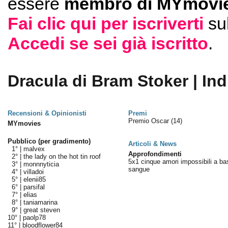
essere
membro di MYmovie
Fai clic qui per iscriverti
su
Accedi se sei già iscritto
.
Dracula di Bram Stoker | Ind
Recensioni & Opinionisti
Premi
Premio Oscar
(14)
MYmovies
Pubblico (per gradimento)
Articoli & News
1° |
malvex
Approfondimenti
2° |
the lady on the hot tin roof
5x1 cinque amori impossibili a ba
3° |
monnnyticia
sangue
4° |
villadoi
5° |
elenii85
6° |
parsifal
7° |
elias
8° |
taniamarina
9° |
great steven
10° |
paolp78
11° |
bloodflower84