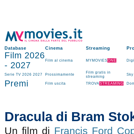
Database
Cinema
Streaming
Pr
Film 2026
Film al cinema
MYMOVIES
ONE
Digi
-
2027
Film gratis in
Serie TV
2026
2027
Prossimamente
Sky
streaming
Premi
Film uscita
TROVA
STREAMING
Dom
Dracula di Bram Sto
Un film di
Francis Ford Co