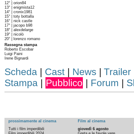
12° |
orion84
13° |
enigmista12
14° |
cronix1981
15° |
toty bottalla
16° |
nick castle
17° |
jacopo b98
18° |
alexdelarge
19° |
nicolò
20° |
lorenzo romano
Rassegna stampa
Roberto Escobar
Luigi Paini
Irene Bignardi
Scheda
|
Cast
|
News
|
Trailer
Stampa
|
Pubblico
|
Forum
|
S
prossimamente al cinema
Film al cinema
Tutti i film imperdibili
giovedì 6 agosto
Film imperdibili 2024
Greta e le favole vere