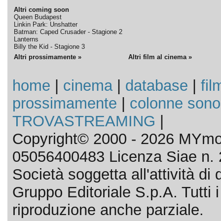
Altri coming soon
Queen Budapest
Linkin Park: Unshatter
Batman: Caped Crusader - Stagione 2
Lanterns
Billy the Kid - Stagione 3
Altri prossimamente »
Altri film al cinema »
home
|
cinema
|
database
|
fil
prossimamente
|
colonne sono
TROVASTREAMING
|
Copyright© 2000 - 2026 MYmov
05056400483 Licenza Siae n. 
Società soggetta all'attività d
Gruppo Editoriale S.p.A. Tutti i d
riproduzione anche parziale.