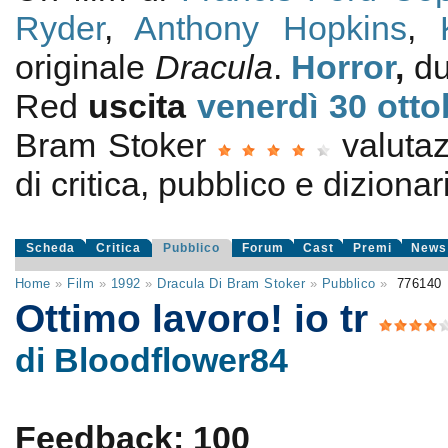
Ryder
,
Anthony Hopkins
,
originale
Dracula
.
Horror
,
du
Red
uscita
venerdì 30
otto
Bram Stoker
valuta
di critica, pubblico e dizionari
Scheda
Critica
Pubblico
Forum
Cast
Premi
News
Home
»
Film
»
1992
»
Dracula Di Bram Stoker
»
Pubblico
»
776140
Ottimo lavoro! io tr
di Bloodflower84
Feedback: 100