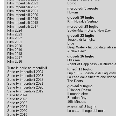
Film imperdibili 2023
Borgo
Film imperdibili 2022
mercoledì 5 agosto
Film imperdibili 2021
Hokum
Film imperdibili 2020
giovedì 30 luglio
Film imperdibili 2019
Kim Novak's Vertigo
Film imperdibili 2018
Film imperdibili 2017
mercoledì 29 luglio
Film 2024
Spider-Man - Brand New Day
Film 2023
giovedì 23 luglio
Film 2022
Terapia di famiglia
Film 2021
Blue
Film 2020
Deep Water - Incubo dagli abissi
Film 2019
A New Dawn
Film 2018
giovedì 16 luglio
Film 2017
Odissea
Film 2016
Agent of Happiness - Il Bhutan e 
Tutte le serie tv imperdibili
lunedì 13 luglio
Serie tv imperdibili 2024
Lupin III - Il castello di Cagliostr
Serie tv imperdibili 2023
La casa dalle finestre che ridono
Serie tv imperdibili 2022
The Doors
Serie tv imperdibili 2021
giovedì 9 luglio
Serie tv imperdibili 2020
L'Hangar Rosso
Serie tv imperdibili 2019
Il mondo oltre
Serie tv 2024
Election Day
Serie tv 2023
165' Mineurs
Serie tv 2022
Serie tv 2021
mercoledì 8 luglio
Serie tv 2020
La casa - Il rogo del male
Serie tv 2019