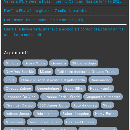
Venezia 83, a Serena Rossi il premio Campari Passion for Film 2026
Dov'è la Fiesta?, da giovedì 17 settembre al cinema
Her Private Hell, il trailer ufficiale del film [HD]
Greta e le favole vere, una favola ecologista coraggiosa,con un'anima
autentica e molto naïf
Argomenti
Minions
Scary Movie
Gomorra
28 giorni dopo
Now You See Me
M3gan
Tutti i film dedicati a Dragon Trainer
Opus
I film e le serie ispirate a Il gattopardo
Biancaneve
Checco Zalone
Oppenheimer
Baby Sitter
Royal Family
Leonardo Da Vinci
Jurassic Park - World
Cinquanta sfumature
Pirati dei Caraibi
007 James Bond
Auto da corsa
Virus
Indiana Jones
Unbreakable
Robert Langdon
Harry Potter
Millennium
Teen movie italiani
Fast and Furious