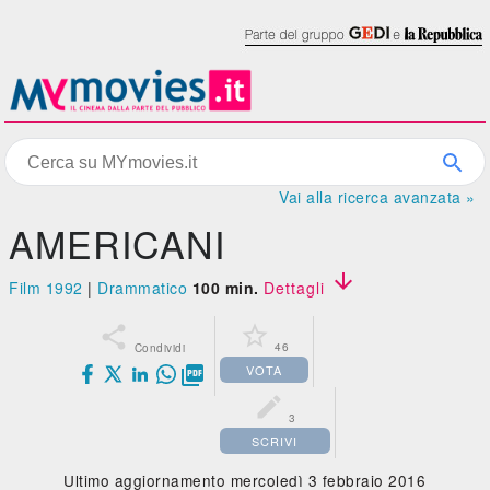
Vai alla ricerca avanzata »
AMERICANI

Film 1992
|
Drammatico
100 min.
Dettagli


46
Condividi
VOTA


3
SCRIVI
Ultimo aggiornamento mercoledì 3 febbraio 2016