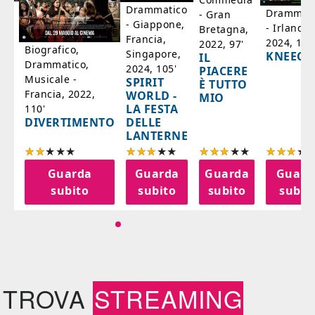
ico
Drammatico
Drammati
- Gran
- Giappone,
- Irlanda,
Bretagna,
'
Francia,
2024, 105
2022, 97'
Biografico,
Singapore,
KNEECA
IL
Drammatico,
2024, 105'
PIACERE
Musicale -
SPIRIT
È TUTTO
Francia, 2022,
WORLD -
MIO
LA FESTA
110'
DELLE
DIVERTIMENTO
LANTERNE
a
Guarda
Guarda
Guarda
Guard
o
subito
subito
subito
subit
TROVA
STREAMING