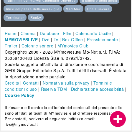
Tutti i film del Marvel Cinematic Universe
Il signore degli anelli
Alice nel paese delle meraviglie
Mad Max
Che Guevara
Terminator
Rocky
Home
|
Cinema
|
Database
|
Film
|
Calendario Uscite
|
MYMOVIESLIVE
|
Dvd
|
Tv
|
Box Office
|
Prossimamente
|
Trailer
|
Colonne sonore
|
MYmovies Club
Copyright© 2000 - 2026 MYmovies.it® Mo-Net s.r.l. P.IVA:
05056400483 Licenza Siae n. 2792/I/2742.
Società soggetta all'attività di direzione e coordinamento di
GEDI Gruppo Editoriale S.p.A. Tutti i diritti riservati. È vietata
la riproduzione anche parziale.
Credits
|
Contatti
|
Normativa sulla privacy
|
Termini e
condizioni d'uso
|
Riserva TDM
|
Dichiarazione accessibilità
|
Cookie Policy
Il riesame e il controllo editoriale dei contenuti del presente sito
sono affidati al team di MYmovies e al direttore responsabile.
Per contatti, scrivere al seguente indirizzo email:
live@mymovies.it