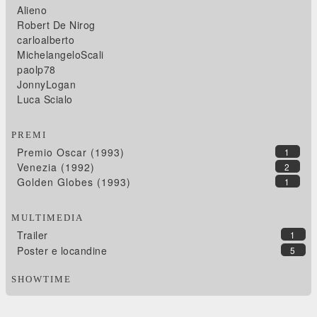
Alieno
Robert De Nirog
carloalberto
MichelangeloScali
paolp78
JonnyLogan
Luca Scialo
PREMI
Premio Oscar (1993)
1
Venezia (1992)
2
Golden Globes (1993)
1
MULTIMEDIA
Trailer
1
Poster e locandine
5
SHOWTIME