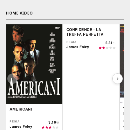
HOME VIDEO
CONFIDENCE - LA
TRUFFA PERFETTA
REGIA
2.31
/5
James Foley
TH
AMERICANI
IN
REG
REGIA
3.16
/5
Jam
James Foley