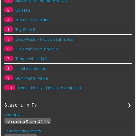
1
Spider-Man - Brand New Day
2
Odissea
3
Minions & Monsters
4
Toy Story 5
5
Deep Water - Incubo dagli abissi
6
Il Diavolo veste Prada 2
7
Terapia di famiglia
8
Le città di pianura
9
Sentimental Value
10
Rental Family - Nelle vite degli altri
Stasera in Tv
❯
Overdrive
Canale 20 ore 21:10
La tempesta perfetta