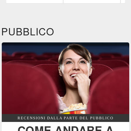
CG | tv
Film&More
IBS
DVD
BR
DVD
IBS
IBS
DVD
BR
DVD
PUBBLICO
Feltrinelli
Feltrinelli
DVD
DVD
RECENSIONI DALLA PARTE DEL PUBBLICO
COME ANDARE A