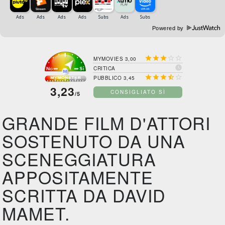
Powered by





MYMOVIES 3,00

CRITICA





PUBBLICO 3,45
3,23
CONSIGLIATO SÌ
/5
GRANDE FILM D'ATTORI
SOSTENUTO DA UNA
SCENEGGIATURA
APPOSITAMENTE
SCRITTA DA DAVID
MAMET.