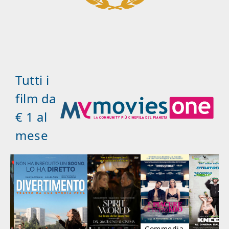
Tutti i
film da
€ 1 al
mese
Commedia