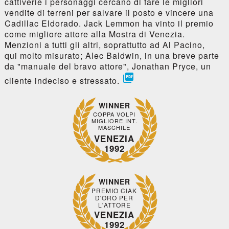
cattiverie i personaggi cercano di fare le migliori
vendite di terreni per salvare il posto e vincere una
Cadillac Eldorado. Jack Lemmon ha vinto il premio
come migliore attore alla Mostra di Venezia.
Menzioni a tutti gli altri, soprattutto ad Al Pacino,
qui molto misurato; Alec Baldwin, in una breve parte
da "manuale del bravo attore", Jonathan Pryce, un

cliente indeciso e stressato.
WINNER
COPPA VOLPI
MIGLIORE INT.
MASCHILE
VENEZIA
1992
WINNER
PREMIO CIAK
D'ORO PER
L'ATTORE
VENEZIA
1992