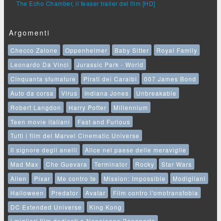
The Echo Chamber, il teaser trailer del film [HD]
Argomenti
Checco Zalone
Oppenheimer
Baby Sitter
Royal Family
Leonardo Da Vinci
Jurassic Park - World
Cinquanta sfumature
Pirati dei Caraibi
007 James Bond
Auto da corsa
Virus
Indiana Jones
Unbreakable
Robert Langdon
Harry Potter
Millennium
Teen movie italiani
Fast and Furious
Tutti i film del Marvel Cinematic Universe
Il signore degli anelli
Alice nel paese delle meraviglie
Mad Max
Che Guevara
Terminator
Rocky
Star Wars
Alien
Pixar
Me contro te
Mission: Impossible
Modigliani
Halloween
Predator
Avatar
Film contro l'omotransfobia
DC Extended Universe
King Kong
I migliori film dedicati a Napoleone Bonaparte