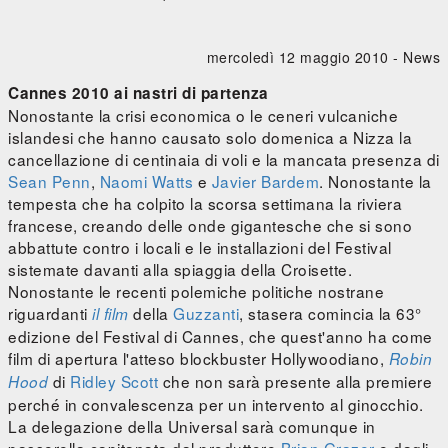
mercoledì 12 maggio 2010 -
News
Cannes 2010 ai nastri di partenza
Nonostante la crisi economica o le ceneri vulcaniche
islandesi che hanno causato solo domenica a Nizza la
cancellazione di centinaia di voli e la mancata presenza di
Sean Penn
,
Naomi Watts
e
Javier Bardem
. Nonostante la
tempesta che ha colpito la scorsa settimana la riviera
francese, creando delle onde gigantesche che si sono
abbattute contro i locali e le installazioni del Festival
sistemate davanti alla spiaggia della Croisette.
Nonostante le recenti polemiche politiche nostrane
riguardanti
della
Guzzanti
, stasera comincia la 63°
il film
edizione del Festival di Cannes, che quest'anno ha come
film di apertura l'atteso blockbuster Hollywoodiano,
Robin
di
Ridley Scott
che non sarà presente alla premiere
Hood
perché in convalescenza per un intervento al ginocchio.
La delegazione della Universal sarà comunque in