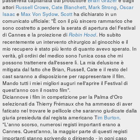
passerella capitanata dal produttore
Brian Grazer
e dagli
attori
Russell Crowe
,
Cate Blanchett
,
Mark Strong
,
Oscar
Isaac
e
Max Von Sydow
.
Scott
ha dichiarato in un
comunicato ufficiale: "È con il più sincero rammarico che
sono costretto a perdere la serata di apertura del Festival
di Cannes e la proiezione di
. Ho subito
Robin Hood
recentemente un intervento chirurgico al ginocchio e il
mio recupero è stato più lento di quanto avevo sperato. In
verità, gli ordini del medico sono l'unica cosa che mi
possono trattenere dall'essere lì. La mia delusione è
mitigata dal fatto che Brian, Russell, Cate e il resto del
cast saranno a disposizione per rappresentare il film.
Mando tutti i miei migliori auguri nell'aprire il Festival di
quest'anno con il nostro film".
Diciannove i film in competizione per la Palma d'Oro
selezionati da Thierry Frémaux che ha ammesso di aver
faticato nel trovare le pellicole che saranno giudicate dalla
giuria presieduta dal regista americano T
im Burton
.
"L'anno scorso, numerosi registi importanti erano a
Cannes. Quest'anno, la maggior parte di questi registi
importanti stanno scrivendo o dirigendo - in ogni caso