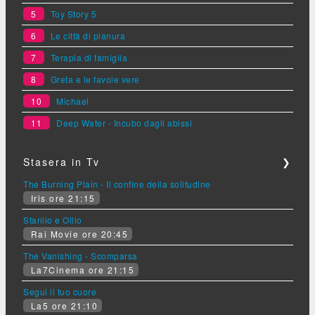
5
Toy Story 5
6
Le città di pianura
7
Terapia di famiglia
8
Greta e le favole vere
10
Michael
11
Deep Water - Incubo dagli abissi
Stasera in Tv
❯
The Burning Plain - Il confine della solitudine
Iris ore 21:15
Stanlio e Ollio
Rai Movie ore 20:45
The Vanishing - Scomparsa
La7Cinema ore 21:15
Segui il tuo cuore
La5 ore 21:10