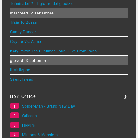
Terminator 2 - Il giorno del giudizio
mercoledì 2 settembre
Train To Busan
Sunny Dancer
Coyote Vs. Acme
Katy Perry: The Lifetimes Tour - Live From Paris
giovedì 3 settembre
Il Malloppo
Silent Friend
Box Office
❯
1
Spider-Man - Brand New Day
2
Odissea
3
Hokum
4
Minions & Monsters