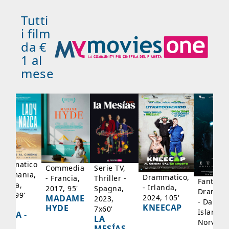
Tutti
i film
da €
1 al
mese
rammatico
Serie TV,
Commedia
 Germania,
Drammatico,
Thriller -
- Francia,
Fantasci
rancia,
- Irlanda,
Spagna,
2017, 95'
Drammat
025, 99'
2024, 105'
MADAME
2023,
- Danima
ADY
KNEECAP
HYDE
7x60'
Islanda,
AZCA -
LA
Norvegi
A
MESÍAS