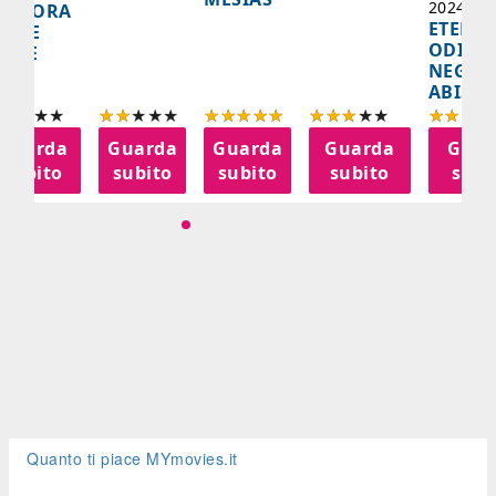
2024, 10
IGNORA
ETERNA
ELLE
ODISS
INEE
NEGLI
ABISSI
Guarda
Guarda
Guarda
Guarda
Guar
subito
subito
subito
subito
subi
Quanto ti piace MYmovies.it