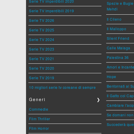
Serie TV imperdibili 2020
Spezie e Bugie 
Mehdi
Serie TV imperdibili 2019
Il Cileno
Serie TV 2026
Il Malloppo
Serie TV 2025
Silent Friend
Serie TV 2024
Calle Malaga
Serie TV 2023
Palestina 36
Serie TV 2021
Amori e Incant
Serie TV 2020
Hope
Serie TV 2019
Bentornati al S
10 migliori serie tv coreane di sempre
Il Gatto col Ca
Generi
❯
Cambiare l'acqu
Commedie
Se domani non 
Film Thriller
Succederà ques
Film Horror