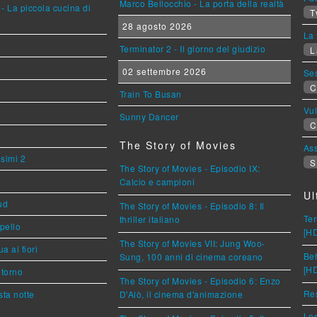
Marco Bellocchio - La porta della realtà
- La piccola cucina di
T
28 agosto 2026
La 
Terminator 2 - Il giorno del giudizio
L
02 settembre 2026
Se
C
Train To Busan
Vu
Sunny Dancer
C
The Story of Movies
Ass
esimi 2
S
The Story of Movies - Episodio IX:
Calcio e campioni
Ul
ud
The Story of Movies - Episodio 8: Il
Ter
thriller italiano
ppello
[H
The Story of Movies VII: Jung Woo-
a ai fiori
Beh
Sung, 100 anni di cinema coreano
[H
torno
The Story of Movies - Episodio 6: Enzo
Res
ta notte
D'Alò, il cinema d'animazione
Loc