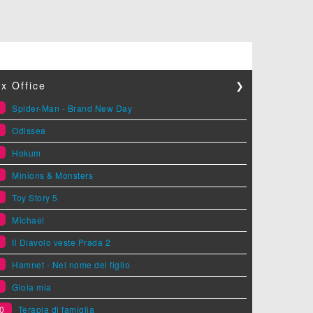
x Office
❯
1
Spider-Man - Brand New Day
2
Odissea
3
Hokum
4
Minions & Monsters
5
Toy Story 5
6
Michael
7
Il Diavolo veste Prada 2
8
Hamnet - Nel nome del figlio
9
Gioia mia
0
Terapia di famiglia