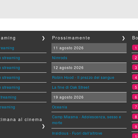
reaming
❯
Prossimamente
❯
Bo
streaming
11 agosto 2026
n streaming
Nimrods
n streaming
12 agosto 2026
n streaming
Robin Hood - Il prezzo del sangue
n streaming
La fine di Oak Street
 streaming
19 agosto 2026
streaming
Oceania
Camp Miasma - Adolescenza, sesso e
timana al cinema
morte
❯
Insidious - Fuori dall'altrove
1