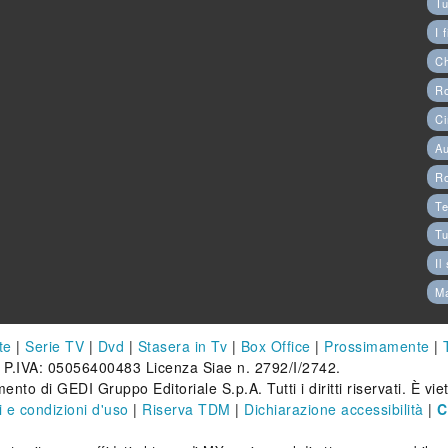
Tu
I 
C
Ro
Ci
Au
R
Te
Tu
Il
M
te
|
Serie TV
|
Dvd
|
Stasera in Tv
|
Box Office
|
Prossimamente
|
 P.IVA: 05056400483 Licenza Siae n. 2792/I/2742.
ento di GEDI Gruppo Editoriale S.p.A. Tutti i diritti riservati. È vi
 e condizioni d'uso
|
Riserva TDM
|
Dichiarazione accessibilità
|
C