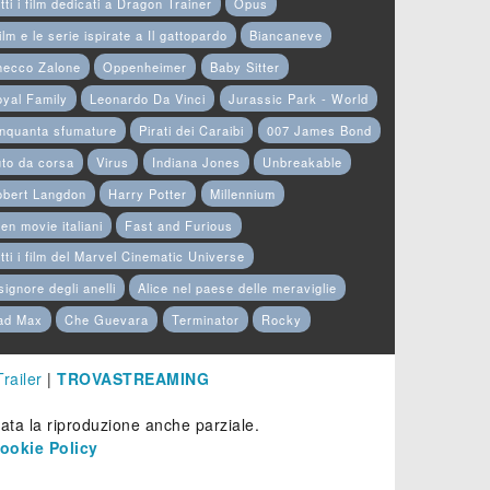
tti i film dedicati a Dragon Trainer
Opus
film e le serie ispirate a Il gattopardo
Biancaneve
hecco Zalone
Oppenheimer
Baby Sitter
yal Family
Leonardo Da Vinci
Jurassic Park - World
nquanta sfumature
Pirati dei Caraibi
007 James Bond
to da corsa
Virus
Indiana Jones
Unbreakable
obert Langdon
Harry Potter
Millennium
en movie italiani
Fast and Furious
tti i film del Marvel Cinematic Universe
 signore degli anelli
Alice nel paese delle meraviglie
ad Max
Che Guevara
Terminator
Rocky
Trailer
|
TROVASTREAMING
etata la riproduzione anche parziale.
ookie Policy