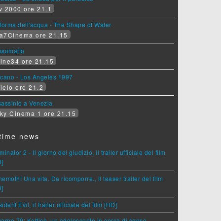
v 2000 ore 21.1
forma dell'acqua - The Shape of Water
a7Cinema ore 21.15
ssomatto
ine34 ore 21.15
lcano - Los Angeles 1997
ielo ore 21.2
assinio a Venezia
ky Cinema 1 ore 21.15
time news
minator 2 - Il giorno del giudizio, il trailer ufficiale del film
D]
emoth! Una vita. Da ricomporre., il teaser trailer del film
D]
ident Evil, il trailer ufficiale del film [HD]
arno 79: Ketticè, un adolescente in cerca di senso