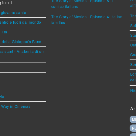
The Story of Movies - Episodio 5: Il
iunti
all
comico italiano
Il giovane santo
The
The Story of Movies - Episodio 4: Italian
entro e fuori dal mondo
families
Spi
Film
Sta
a della Gialappa's Band
Cla
sistant - Anatomia di un
God
Ser
Lor
del
Nor
via
he Way in Cinemas
Ar
Mi
N