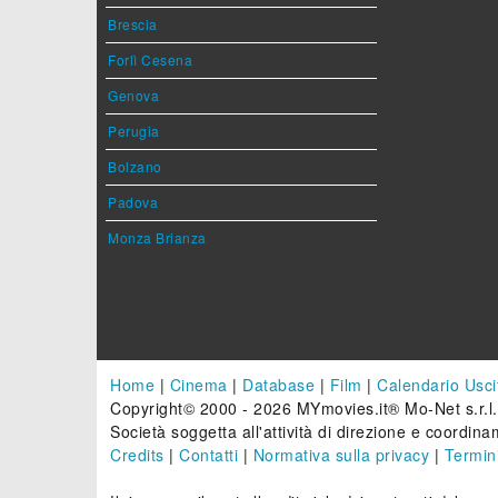
Brescia
Forlì Cesena
Genova
Perugia
Bolzano
Padova
Monza Brianza
Home
|
Cinema
|
Database
|
Film
|
Calendario Usci
Copyright© 2000 - 2026 MYmovies.it® Mo-Net s.r.l.
Società soggetta all'attività di direzione e coordinam
Credits
|
Contatti
|
Normativa sulla privacy
|
Termini