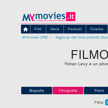

Film
Serie
Festival
Cinema
MYmovies ONE »
Aggiungi alle fonti preferite Go
FILMO
Yohan Levy è un attor
Biografia
Filmografia
Premi
Filtra: