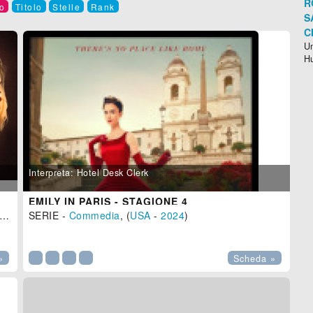
R
o
Titolo
Stelle
Rank
S
C
Un
H
Interpreta: Hotel Desk Clerk
EMILY IN PARIS - STAGIONE 4
), 130 min.
SERIE -
Commedia
, (
USA
-
2024
)

»
Scheda »