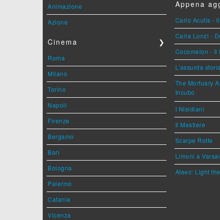
Appena agg
Animazione
Carlo Acutis - 
Azione
Carla Lonzi - D
Cinema
❯
Cocomelon - Il 
Roma
L'assurda stori
Milano
The Mortuary As
Torino
Incubo
Napoli
I Nisidiani
Firenze
Il Mestiere
Bergamo
Scarpe Rotte
Bari
Limoni a Varsa
Bologna
Ateez: Light t
Palermo
Catania
Vicenza