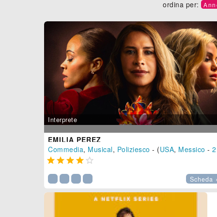
ordina per:
Ann
Interprete
EMILIA PEREZ
Commedia
,
Musical
,
Poliziesco
- (
USA
,
Messico
-
2024





Scheda 