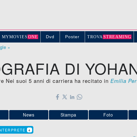
Dvd
Poster
MYMOVIE
S
ONE
TROV
A
STREAMING
ogle »
GRAFIA DI YOHA
e Nei suoi 5 anni di carriera ha recitato in
Emilia Pe
News
Stampa
Foto
INTERPRETE
4