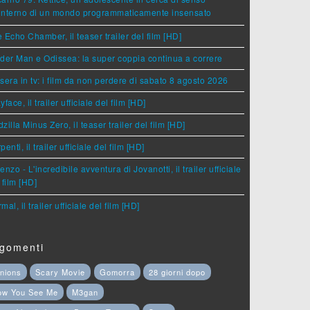
'interno di un mondo programmaticamente insensato
 Echo Chamber, il teaser trailer del film [HD]
der Man e Odissea: la super coppia continua a correre
sera in tv: i film da non perdere di sabato 8 agosto 2026
yface, il trailer ufficiale del film [HD]
zilla Minus Zero, il teaser trailer del film [HD]
penti, il trailer ufficiale del film [HD]
enzo - L'incredibile avventura di Jovanotti, il trailer ufficiale
 film [HD]
mal, il trailer ufficiale del film [HD]
gomenti
nions
Scary Movie
Gomorra
28 giorni dopo
ow You See Me
M3gan