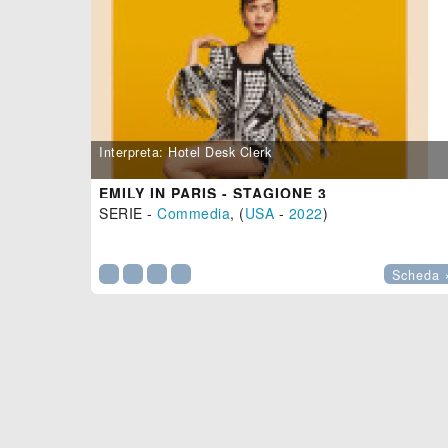
Interpreta: Hotel Desk Clerk
EMILY IN PARIS - STAGIONE 3
SERIE -
Commedia
, (
USA
-
2022
)

Scheda 