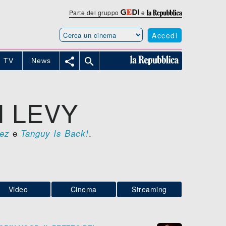
Parte del gruppo
e
Accedi


TV
News
N LEVY
e
.
rez
Tanguy Is Back!
Video
Cinema
Streaming