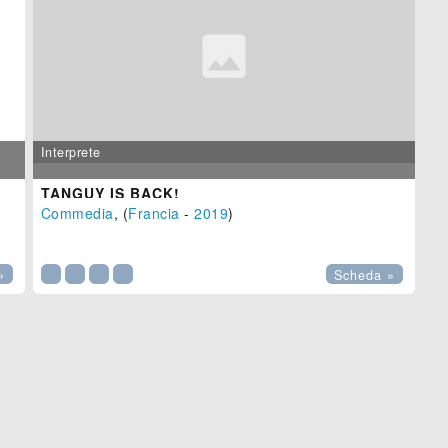
Interprete
TANGUY IS BACK!
Commedia
, (
Francia
-
2019
)

»
Scheda »