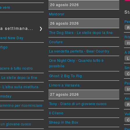
20 agosto 2026
le vere
St
Maldoror
Per
26 agosto 2026
R
a settimana...
❯
The Dog Stars - Le stelle dopo la fine
Rit
Brand New Day
Couture
It
rtigo
La vendetta perfetta - Bear Country
A 0
L
One Night Only - Quando tutto è
possibile
Sm
piacere è tutto nostro
C
Ghost: 2 Big To Rig
 Le stelle dopo la fine
Pa
Limoni a Varsavia
L'alba sulla mietitura
Ir
27 agosto 2026
omsday
Am
Tony - Diario di un giovane cuoco
R
cammino per ricominciare
Il Cileno
Vu
C
Sheep in the Box
i un giovane cuoco
Par