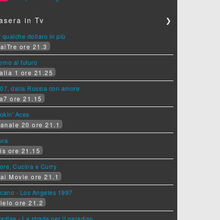
asera in Tv
❯
 qualche dollaro in più
aiTre ore 21.3
orno al futuro
alia 1 ore 21.25
07, dalla Russia con amore
a7 ore 21.15
okin' Aces
anale 20 ore 21.1
ura
is ore 21.15
ore, Cucina e Curry
ai Movie ore 21.1
lcano - Los Angeles 1997
ielo ore 21.2
adise - La strada per il paradiso