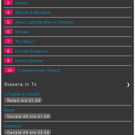
3
Hokum
4
Minions & Monsters
5
Ateez: Light the Way in Cinemas
6
Michael
7
Toy Story 5
8
Le città di pianura
9
Il bene comune
10
Il Diavolo veste Prada 2
Stasera in Tv
❯
Un'estate ai Caraibi
Rete4 ore 21.35
Beast
Canale 20 ore 21.08
Overdrive
Canale 20 ore 22.56