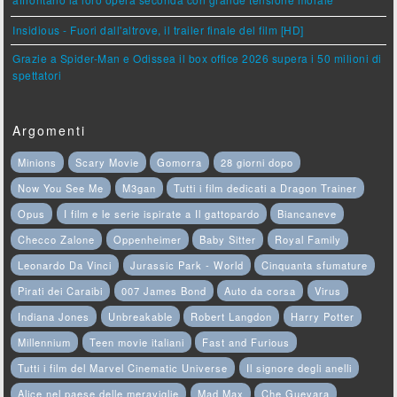
affrontano la loro opera seconda con grande tensione morale
Insidious - Fuori dall'altrove, il trailer finale del film [HD]
Grazie a Spider-Man e Odissea il box office 2026 supera i 50 milioni di
spettatori
Argomenti
Minions
Scary Movie
Gomorra
28 giorni dopo
Now You See Me
M3gan
Tutti i film dedicati a Dragon Trainer
Opus
I film e le serie ispirate a Il gattopardo
Biancaneve
Checco Zalone
Oppenheimer
Baby Sitter
Royal Family
Leonardo Da Vinci
Jurassic Park - World
Cinquanta sfumature
Pirati dei Caraibi
007 James Bond
Auto da corsa
Virus
Indiana Jones
Unbreakable
Robert Langdon
Harry Potter
Millennium
Teen movie italiani
Fast and Furious
Tutti i film del Marvel Cinematic Universe
Il signore degli anelli
Alice nel paese delle meraviglie
Mad Max
Che Guevara