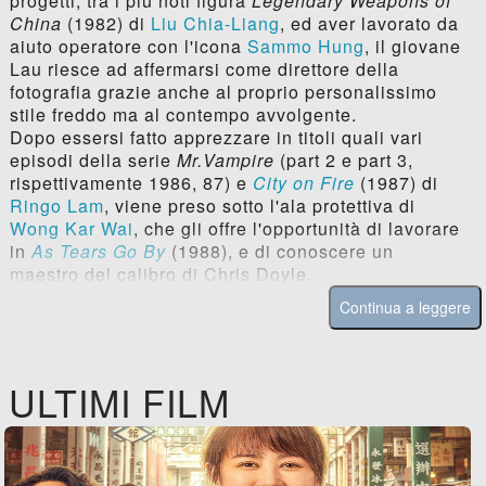
progetti, tra i più noti figura
Legendary Weapons of
China
(1982) di
Liu Chia-Liang
, ed aver lavorato da
aiuto operatore con l'icona
Sammo Hung
, il giovane
Lau riesce ad affermarsi come direttore della
fotografia grazie anche al proprio personalissimo
stile freddo ma al contempo avvolgente.
Dopo essersi fatto apprezzare in titoli quali vari
episodi della serie
Mr.Vampire
(part 2 e part 3,
rispettivamente 1986, 87) e
City on Fire
(1987) di
Ringo Lam
, viene preso sotto l'ala protettiva di
Wong Kar Wai
, che gli offre l'opportunità di lavorare
in
As Tears Go By
(1988), e di conoscere un
maestro del calibro di Chris Doyle.
Continua a leggere
ULTIMI FILM