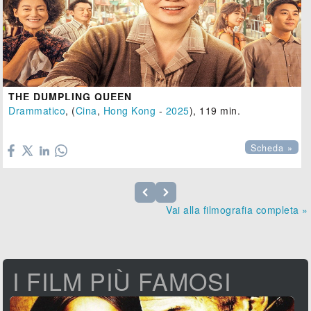
THE DUMPLING QUEEN
Drammatico
, (
Cina
,
Hong Kong
-
2025
), 119 min.

Scheda »
Vai alla filmografia completa »
I FILM PIÙ FAMOSI