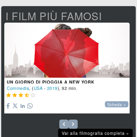
I FILM PIÙ FAMOSI
UN GIORNO DI PIOGGIA A NEW YORK
Commedia
, (
USA
-
2019
), 92 min.





Scheda »
Vai alla filmografia completa »