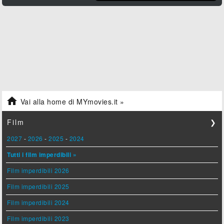

Vai alla home di MYmovies.it »
Film
❯
2027
-
2026
-
2025
-
2024
Tutti i film imperdibili »
Film imperdibili 2026
Film imperdibili 2025
Film imperdibili 2024
Film imperdibili 2023