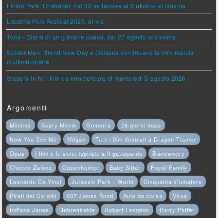
Linkin Park: Unshatter, dal 30 settembre al 3 ottobre al cinema
Locarno Film Festival 2026, al via
Tony - Diario di un giovane cuoco, dal 27 agosto al cinema
Spider-Man: Brand New Day e Odissea continuano la loro marcia
multimilionaria
Stasera in tv: i film da non perdere di mercoledì 5 agosto 2026
Argomenti
Minions
Scary Movie
Gomorra
28 giorni dopo
Now You See Me
M3gan
Tutti i film dedicati a Dragon Trainer
Opus
I film e le serie ispirate a Il gattopardo
Biancaneve
Checco Zalone
Oppenheimer
Baby Sitter
Royal Family
Leonardo Da Vinci
Jurassic Park - World
Cinquanta sfumature
Pirati dei Caraibi
007 James Bond
Auto da corsa
Virus
Indiana Jones
Unbreakable
Robert Langdon
Harry Potter