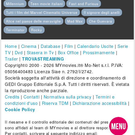
Millennium
Teen movie italiani
Fast and Furious
Tutti i film del Marvel Cinematic Universe
Il signore degli anelli
Alice nel paese delle meraviglie
Mad Max
Che Guevara
Terminator
Rocky
Home
|
Cinema
|
Database
|
Film
|
Calendario Uscite
|
Serie
TV
|
Dvd
|
Stasera in Tv
|
Box Office
|
Prossimamente
|
Trailer
|
TROVASTREAMING
Copyright© 2000 - 2026 MYmovies.it® Mo-Net s.r.l. P.IVA:
05056400483 Licenza Siae n. 2792/I/2742.
Società soggetta all'attività di direzione e coordinamento di
GEDI Gruppo Editoriale S.p.A. Tutti i diritti riservati. È vietata
la riproduzione anche parziale.
Credits
|
Contatti
|
Normativa sulla privacy
|
Termini e
condizioni d'uso
|
Riserva TDM
|
Dichiarazione accessibilità
|
Cookie Policy
Il riesame e il controllo editoriale dei contenuti del presente sito
sono affidati al team di MYmovies e al direttore responsabile.
Per contatti, scrivere al seguente indirizzo email: