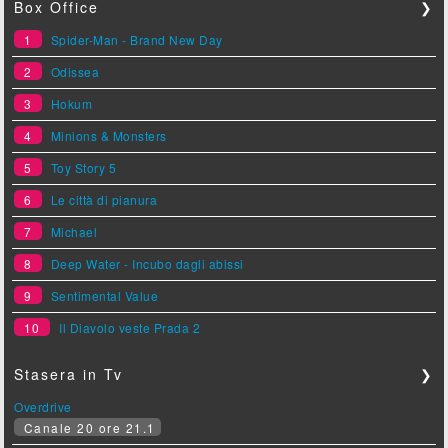
Box Office
❯
1
Spider-Man - Brand New Day
2
Odissea
3
Hokum
4
Minions & Monsters
5
Toy Story 5
6
Le città di pianura
7
Michael
8
Deep Water - Incubo dagli abissi
9
Sentimental Value
10
Il Diavolo veste Prada 2
Stasera in Tv
❯
Overdrive
Canale 20 ore 21.1