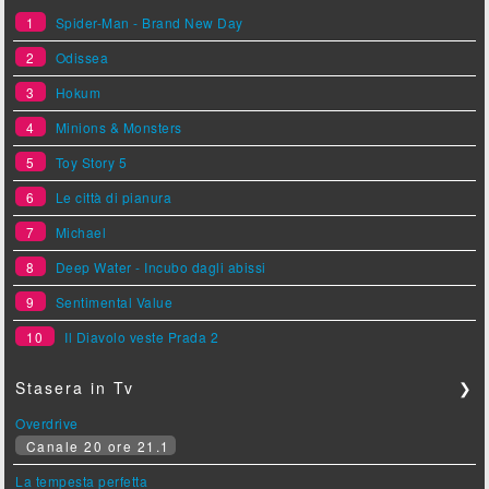
1
Spider-Man - Brand New Day
2
Odissea
3
Hokum
4
Minions & Monsters
5
Toy Story 5
6
Le città di pianura
7
Michael
8
Deep Water - Incubo dagli abissi
9
Sentimental Value
10
Il Diavolo veste Prada 2
Stasera in Tv
❯
Overdrive
Canale 20 ore 21.1
La tempesta perfetta