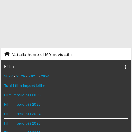

Vai alla home di MYmovies.it »
Film
❯
2027
-
2026
-
2025
-
2024
Tutti i film imperdibili »
Film imperdibili 2026
Film imperdibili 2025
Film imperdibili 2024
Film imperdibili 2023