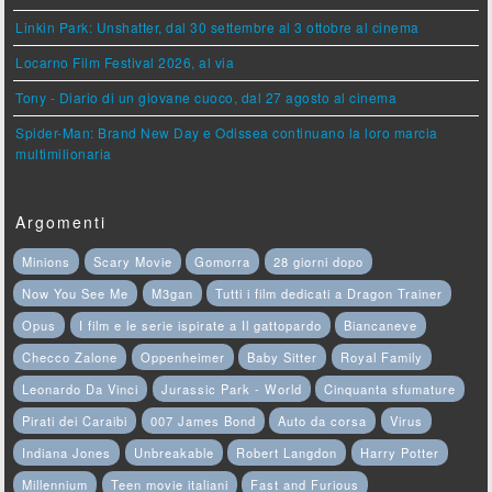
Linkin Park: Unshatter, dal 30 settembre al 3 ottobre al cinema
Locarno Film Festival 2026, al via
Tony - Diario di un giovane cuoco, dal 27 agosto al cinema
Spider-Man: Brand New Day e Odissea continuano la loro marcia
multimilionaria
Argomenti
Minions
Scary Movie
Gomorra
28 giorni dopo
Now You See Me
M3gan
Tutti i film dedicati a Dragon Trainer
Opus
I film e le serie ispirate a Il gattopardo
Biancaneve
Checco Zalone
Oppenheimer
Baby Sitter
Royal Family
Leonardo Da Vinci
Jurassic Park - World
Cinquanta sfumature
Pirati dei Caraibi
007 James Bond
Auto da corsa
Virus
Indiana Jones
Unbreakable
Robert Langdon
Harry Potter
Millennium
Teen movie italiani
Fast and Furious