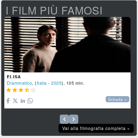
I FILM PIÙ FAMOSI
ELISA
Drammatico
, (
Italia
-
2025
), 105 min.





Scheda »
Vai alla filmografia completa »