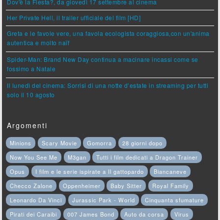
Dov'è la Fiesta?, da giovedì 17 settembre al cinema
Her Private Hell, il trailer ufficiale del film [HD]
Greta e le favole vere, una favola ecologista coraggiosa,con un'anima
autentica e molto naïf
Spider-Man: Brand New Day continua a macinare incassi come se
fossimo a Natale
Il lunedì del cinema: Sorrisi di una notte d’estate in streaming per tutti
solo il 10 agosto
Argomenti
Minions
Scary Movie
Gomorra
28 giorni dopo
Now You See Me
M3gan
Tutti i film dedicati a Dragon Trainer
Opus
I film e le serie ispirate a Il gattopardo
Biancaneve
Checco Zalone
Oppenheimer
Baby Sitter
Royal Family
Leonardo Da Vinci
Jurassic Park - World
Cinquanta sfumature
Pirati dei Caraibi
007 James Bond
Auto da corsa
Virus