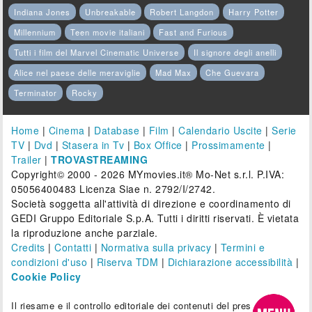
Indiana Jones
Unbreakable
Robert Langdon
Harry Potter
Millennium
Teen movie italiani
Fast and Furious
Tutti i film del Marvel Cinematic Universe
Il signore degli anelli
Alice nel paese delle meraviglie
Mad Max
Che Guevara
Terminator
Rocky
Home
|
Cinema
|
Database
|
Film
|
Calendario Uscite
|
Serie
TV
|
Dvd
|
Stasera in Tv
|
Box Office
|
Prossimamente
|
Trailer
|
TROVASTREAMING
Copyright© 2000 - 2026 MYmovies.it® Mo-Net s.r.l. P.IVA:
05056400483 Licenza Siae n. 2792/I/2742.
Società soggetta all'attività di direzione e coordinamento di
GEDI Gruppo Editoriale S.p.A. Tutti i diritti riservati. È vietata
la riproduzione anche parziale.
Credits
|
Contatti
|
Normativa sulla privacy
|
Termini e
condizioni d'uso
|
Riserva TDM
|
Dichiarazione accessibilità
|
Cookie Policy
Il riesame e il controllo editoriale dei contenuti del presente sito