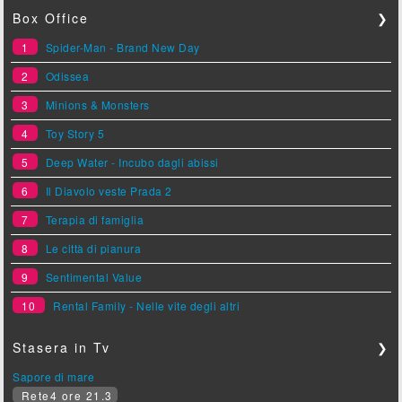
Box Office
❯
1
Spider-Man - Brand New Day
2
Odissea
3
Minions & Monsters
4
Toy Story 5
5
Deep Water - Incubo dagli abissi
6
Il Diavolo veste Prada 2
7
Terapia di famiglia
8
Le città di pianura
9
Sentimental Value
10
Rental Family - Nelle vite degli altri
Stasera in Tv
❯
Sapore di mare
Rete4 ore 21.3